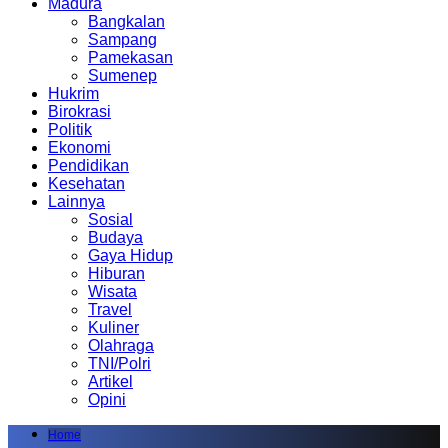
Madura
Bangkalan
Sampang
Pamekasan
Sumenep
Hukrim
Birokrasi
Politik
Ekonomi
Pendidikan
Kesehatan
Lainnya
Sosial
Budaya
Gaya Hidup
Hiburan
Wisata
Travel
Kuliner
Olahraga
TNI/Polri
Artikel
Opini
Home