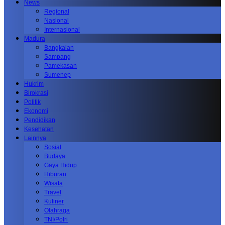
News
Regional
Nasional
Internasional
Madura
Bangkalan
Sampang
Pamekasan
Sumenep
Hukrim
Birokrasi
Politik
Ekonomi
Pendidikan
Kesehatan
Lainnya
Sosial
Budaya
Gaya Hidup
Hiburan
Wisata
Travel
Kuliner
Olahraga
TNI/Polri