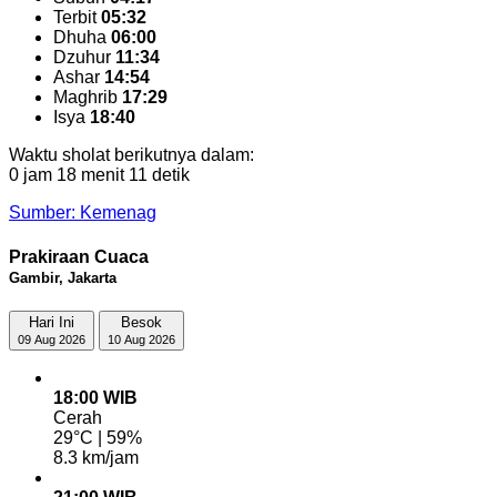
Terbit
05:32
Dhuha
06:00
Dzuhur
11:34
Ashar
14:54
Maghrib
17:29
Isya
18:40
Waktu sholat berikutnya dalam:
0 jam 18 menit 10 detik
Sumber: Kemenag
Prakiraan Cuaca
Gambir, Jakarta
Hari Ini
Besok
09 Aug 2026
10 Aug 2026
18:00 WIB
Cerah
29°C | 59%
8.3 km/jam