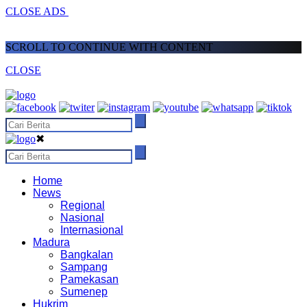
CLOSE ADS
SCROLL TO CONTINUE WITH CONTENT
CLOSE
✖
Home
News
Regional
Nasional
Internasional
Madura
Bangkalan
Sampang
Pamekasan
Sumenep
Hukrim