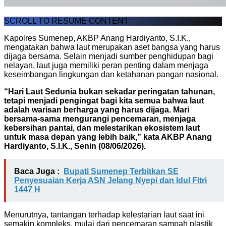
SCROLL TO RESUME CONTENT
Kapolres Sumenep, AKBP Anang Hardiyanto, S.I.K.,
mengatakan bahwa laut merupakan aset bangsa yang harus
dijaga bersama. Selain menjadi sumber penghidupan bagi
nelayan, laut juga memiliki peran penting dalam menjaga
keseimbangan lingkungan dan ketahanan pangan nasional.
“Hari Laut Sedunia bukan sekadar peringatan tahunan,
tetapi menjadi pengingat bagi kita semua bahwa laut
adalah warisan berharga yang harus dijaga. Mari
bersama-sama mengurangi pencemaran, menjaga
kebersihan pantai, dan melestarikan ekosistem laut
untuk masa depan yang lebih baik,” kata AKBP Anang
Hardiyanto, S.I.K., Senin (08/06/2026).
Baca Juga :
Bupati Sumenep Terbitkan SE
Penyesuaian Kerja ASN Jelang Nyepi dan Idul Fitri
1447 H
Menurutnya, tantangan terhadap kelestarian laut saat ini
semakin kompleks, mulai dari pencemaran sampah plastik