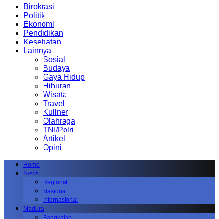
Birokrasi
Politik
Ekonomi
Pendidikan
Kesehatan
Lainnya
Sosial
Budaya
Gaya Hidup
Hiburan
Wisata
Travel
Kuliner
Olahraga
TNI/Polri
Artikel
Opini
Home
News
Regional
Nasional
Internasional
Madura
Bangkalan