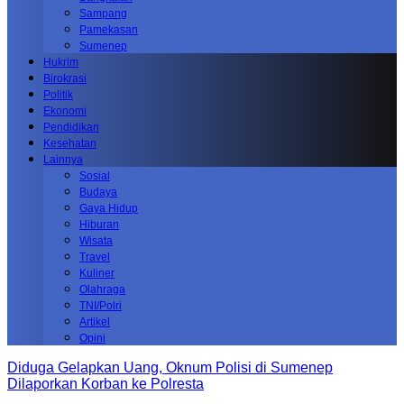
Sampang
Pamekasan
Sumenep
Hukrim
Birokrasi
Politik
Ekonomi
Pendidikan
Kesehatan
Lainnya
Sosial
Budaya
Gaya Hidup
Hiburan
Wisata
Travel
Kuliner
Olahraga
TNI/Polri
Artikel
Opini
Diduga Gelapkan Uang, Oknum Polisi di Sumenep
Dilaporkan Korban ke Polresta