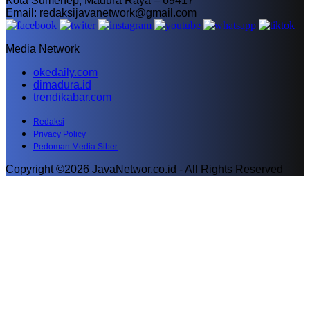
Kota Sumenep, Madura Raya – 69417
Email: redaksijavanetwork@gmail.com
Media Network
okedaily.com
dimadura.id
trendikabar.com
Redaksi
Privacy Policy
Pedoman Media Siber
Copyright ©2026 JavaNetwor.co.id - All Rights Reserved