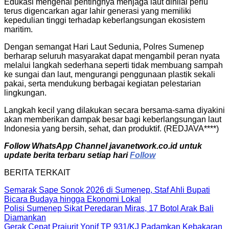
Edukasi mengenai pentingnya menjaga laut dinilai perlu
terus digencarkan agar lahir generasi yang memiliki
kepedulian tinggi terhadap keberlangsungan ekosistem
maritim.
Dengan semangat Hari Laut Sedunia, Polres Sumenep
berharap seluruh masyarakat dapat mengambil peran nyata
melalui langkah sederhana seperti tidak membuang sampah
ke sungai dan laut, mengurangi penggunaan plastik sekali
pakai, serta mendukung berbagai kegiatan pelestarian
lingkungan.
Langkah kecil yang dilakukan secara bersama-sama diyakini
akan memberikan dampak besar bagi keberlangsungan laut
Indonesia yang bersih, sehat, dan produktif. (REDJAVA****)
Follow WhatsApp Channel javanetwork.co.id untuk
update berita terbaru setiap hari
Follow
BERITA TERKAIT
Semarak Sape Sonok 2026 di Sumenep, Staf Ahli Bupati
Bicara Budaya hingga Ekonomi Lokal
Polisi Sumenep Sikat Peredaran Miras, 17 Botol Arak Bali
Diamankan
Gerak Cepat Prajurit Yonif TP 931/KJ Padamkan Kebakaran