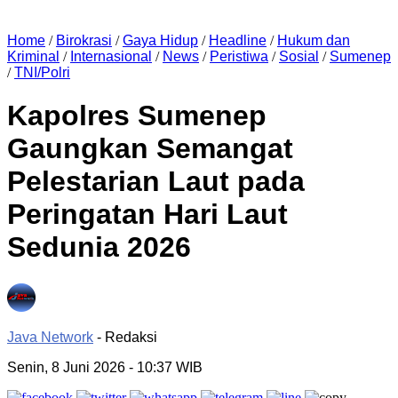
Home
/
Birokrasi
/
Gaya Hidup
/
Headline
/
Hukum dan
Kriminal
/
Internasional
/
News
/
Peristiwa
/
Sosial
/
Sumenep
/
TNI/Polri
Kapolres Sumenep
Gaungkan Semangat
Pelestarian Laut pada
Peringatan Hari Laut
Sedunia 2026
Java Network
- Redaksi
Senin, 8 Juni 2026
- 10:37 WIB