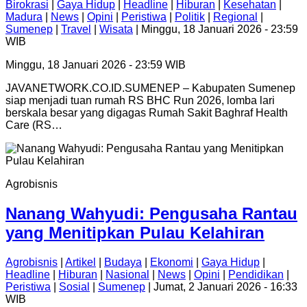
Birokrasi
|
Gaya Hidup
|
Headline
|
Hiburan
|
Kesehatan
|
Madura
|
News
|
Opini
|
Peristiwa
|
Politik
|
Regional
|
Sumenep
|
Travel
|
Wisata
| Minggu, 18 Januari 2026 - 23:59
WIB
Minggu, 18 Januari 2026 - 23:59 WIB
JAVANETWORK.CO.ID.SUMENEP – Kabupaten Sumenep
siap menjadi tuan rumah RS BHC Run 2026, lomba lari
berskala besar yang digagas Rumah Sakit Baghraf Health
Care (RS…
Agrobisnis
Nanang Wahyudi: Pengusaha Rantau
yang Menitipkan Pulau Kelahiran
Agrobisnis
|
Artikel
|
Budaya
|
Ekonomi
|
Gaya Hidup
|
Headline
|
Hiburan
|
Nasional
|
News
|
Opini
|
Pendidikan
|
Peristiwa
|
Sosial
|
Sumenep
| Jumat, 2 Januari 2026 - 16:33
WIB