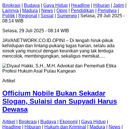
Birokrasi
|
Budaya
|
Gaya Hidup
|
Headline
|
Hiburan
|
Jatim
|
Lainnya
|
Madura
|
News
|
Opini
|
Pendidikan
|
Peristiwa
|
Politik
|
Regional
|
Sosial
|
Sumenep
| Selasa, 29 Juli 2025 -
08:14 WIB
Selasa, 29 Juli 2025 - 08:14 WIB
JAVANETWORK.CO.ID.OPINI – Di tengah hiruk-pikuk
kehidupan dan lintang-pukang tugas harian, selalu ada
sosok yang muncul dengan keunikan yang tak terduga
mencolok, membingungkan, sekaligus memikat….
Artikel
Officium Nobile Bukan Sekadar
Slogan, Sulaisi dan Supyadi Harus
Dewasa
Artikel
|
Birokrasi
|
Budaya
|
Ekonomi
|
Gaya Hidup
|
Headline
|
Hiburan
|
Hukum dan Kriminal
|
Madura
|
News
|