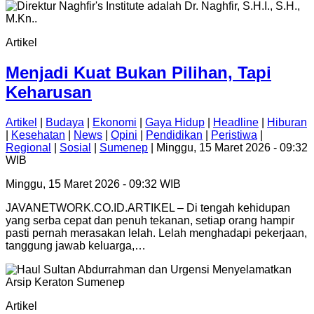
Artikel
Menjadi Kuat Bukan Pilihan, Tapi
Keharusan
Artikel
|
Budaya
|
Ekonomi
|
Gaya Hidup
|
Headline
|
Hiburan
|
Kesehatan
|
News
|
Opini
|
Pendidikan
|
Peristiwa
|
Regional
|
Sosial
|
Sumenep
| Minggu, 15 Maret 2026 - 09:32
WIB
Minggu, 15 Maret 2026 - 09:32 WIB
JAVANETWORK.CO.ID.ARTIKEL – Di tengah kehidupan
yang serba cepat dan penuh tekanan, setiap orang hampir
pasti pernah merasakan lelah. Lelah menghadapi pekerjaan,
tanggung jawab keluarga,…
Artikel