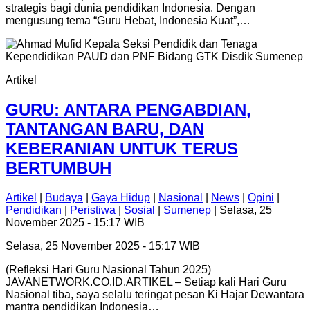
strategis bagi dunia pendidikan Indonesia. Dengan
mengusung tema “Guru Hebat, Indonesia Kuat”,…
Artikel
GURU: ANTARA PENGABDIAN,
TANTANGAN BARU, DAN
KEBERANIAN UNTUK TERUS
BERTUMBUH
Artikel
|
Budaya
|
Gaya Hidup
|
Nasional
|
News
|
Opini
|
Pendidikan
|
Peristiwa
|
Sosial
|
Sumenep
| Selasa, 25
November 2025 - 15:17 WIB
Selasa, 25 November 2025 - 15:17 WIB
(Refleksi Hari Guru Nasional Tahun 2025)
JAVANETWORK.CO.ID.ARTIKEL – Setiap kali Hari Guru
Nasional tiba, saya selalu teringat pesan Ki Hajar Dewantara
mantra pendidikan Indonesia…