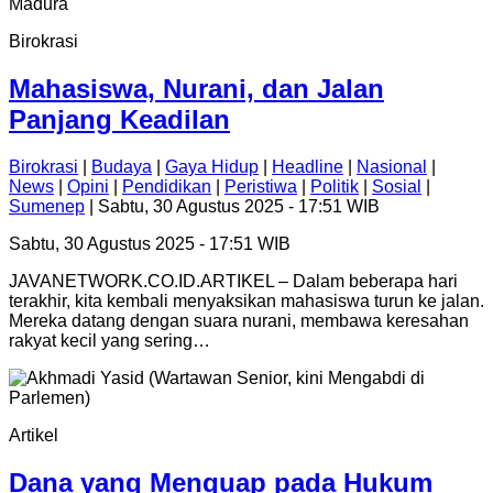
Birokrasi
Mahasiswa, Nurani, dan Jalan
Panjang Keadilan
Birokrasi
|
Budaya
|
Gaya Hidup
|
Headline
|
Nasional
|
News
|
Opini
|
Pendidikan
|
Peristiwa
|
Politik
|
Sosial
|
Sumenep
| Sabtu, 30 Agustus 2025 - 17:51 WIB
Sabtu, 30 Agustus 2025 - 17:51 WIB
JAVANETWORK.CO.ID.ARTIKEL – Dalam beberapa hari
terakhir, kita kembali menyaksikan mahasiswa turun ke jalan.
Mereka datang dengan suara nurani, membawa keresahan
rakyat kecil yang sering…
Artikel
Dana yang Menguap pada Hukum