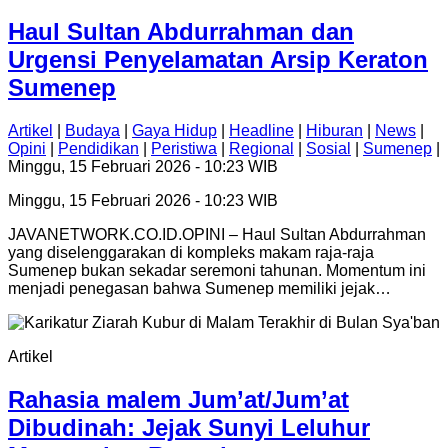
Haul Sultan Abdurrahman dan
Urgensi Penyelamatan Arsip Keraton
Sumenep
Artikel
|
Budaya
|
Gaya Hidup
|
Headline
|
Hiburan
|
News
|
Opini
|
Pendidikan
|
Peristiwa
|
Regional
|
Sosial
|
Sumenep
|
Minggu, 15 Februari 2026 - 10:23 WIB
Minggu, 15 Februari 2026 - 10:23 WIB
JAVANETWORK.CO.ID.OPINI – Haul Sultan Abdurrahman
yang diselenggarakan di kompleks makam raja-raja
Sumenep bukan sekadar seremoni tahunan. Momentum ini
menjadi penegasan bahwa Sumenep memiliki jejak…
Artikel
Rahasia malem Jum’at/Jum’at
Dibudinah: Jejak Sunyi Leluhur