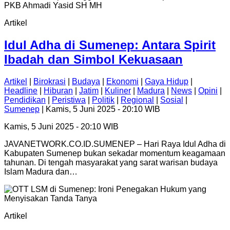
Artikel
Idul Adha di Sumenep: Antara Spirit
Ibadah dan Simbol Kekuasaan
Artikel
|
Birokrasi
|
Budaya
|
Ekonomi
|
Gaya Hidup
|
Headline
|
Hiburan
|
Jatim
|
Kuliner
|
Madura
|
News
|
Opini
|
Pendidikan
|
Peristiwa
|
Politik
|
Regional
|
Sosial
|
Sumenep
| Kamis, 5 Juni 2025 - 20:10 WIB
Kamis, 5 Juni 2025 - 20:10 WIB
JAVANETWORK.CO.ID.SUMENEP – Hari Raya Idul Adha di
Kabupaten Sumenep bukan sekadar momentum keagamaan
tahunan. Di tengah masyarakat yang sarat warisan budaya
Islam Madura dan…
Artikel