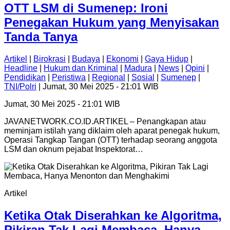
OTT LSM di Sumenep: Ironi
Penegakan Hukum yang Menyisakan
Tanda Tanya
Artikel
|
Birokrasi
|
Budaya
|
Ekonomi
|
Gaya Hidup
|
Headline
|
Hukum dan Kriminal
|
Madura
|
News
|
Opini
|
Pendidikan
|
Peristiwa
|
Regional
|
Sosial
|
Sumenep
|
TNI/Polri
| Jumat, 30 Mei 2025 - 21:01 WIB
Jumat, 30 Mei 2025 - 21:01 WIB
JAVANETWORK.CO.ID.ARTIKEL – Penangkapan atau
meminjam istilah yang diklaim oleh aparat penegak hukum,
Operasi Tangkap Tangan (OTT) terhadap seorang anggota
LSM dan oknum pejabat Inspektorat…
Artikel
Ketika Otak Diserahkan ke Algoritma,
Pikiran Tak Lagi Membaca, Hanya