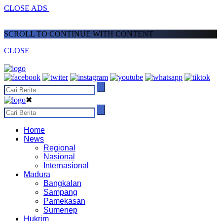
CLOSE ADS
SCROLL TO CONTINUE WITH CONTENT
CLOSE
✖
Home
News
Regional
Nasional
Internasional
Madura
Bangkalan
Sampang
Pamekasan
Sumenep
Hukrim