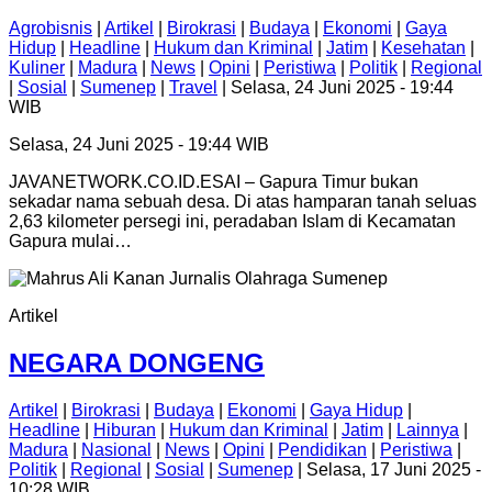
Agrobisnis
|
Artikel
|
Birokrasi
|
Budaya
|
Ekonomi
|
Gaya
Hidup
|
Headline
|
Hukum dan Kriminal
|
Jatim
|
Kesehatan
|
Kuliner
|
Madura
|
News
|
Opini
|
Peristiwa
|
Politik
|
Regional
|
Sosial
|
Sumenep
|
Travel
| Selasa, 24 Juni 2025 - 19:44
WIB
Selasa, 24 Juni 2025 - 19:44 WIB
JAVANETWORK.CO.ID.ESAI – Gapura Timur bukan
sekadar nama sebuah desa. Di atas hamparan tanah seluas
2,63 kilometer persegi ini, peradaban Islam di Kecamatan
Gapura mulai…
Artikel
NEGARA DONGENG
Artikel
|
Birokrasi
|
Budaya
|
Ekonomi
|
Gaya Hidup
|
Headline
|
Hiburan
|
Hukum dan Kriminal
|
Jatim
|
Lainnya
|
Madura
|
Nasional
|
News
|
Opini
|
Pendidikan
|
Peristiwa
|
Politik
|
Regional
|
Sosial
|
Sumenep
| Selasa, 17 Juni 2025 -
10:28 WIB