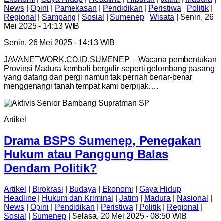
News
|
Opini
|
Pamekasan
|
Pendidikan
|
Peristiwa
|
Politik
|
Regional
|
Sampang
|
Sosial
|
Sumenep
|
Wisata
| Senin, 26
Mei 2025 - 14:13 WIB
Senin, 26 Mei 2025 - 14:13 WIB
JAVANETWORK.CO.ID.SUMENEP – Wacana pembentukan
Provinsi Madura kembali bergulir seperti gelombang pasang
yang datang dan pergi namun tak pernah benar-benar
menggenangi tanah tempat kami berpijak….
Artikel
Drama BSPS Sumenep, Penegakan
Hukum atau Panggung Balas
Dendam Politik?
Artikel
|
Birokrasi
|
Budaya
|
Ekonomi
|
Gaya Hidup
|
Headline
|
Hukum dan Kriminal
|
Jatim
|
Madura
|
Nasional
|
News
|
Opini
|
Pendidikan
|
Peristiwa
|
Politik
|
Regional
|
Sosial
|
Sumenep
| Selasa, 20 Mei 2025 - 08:50 WIB