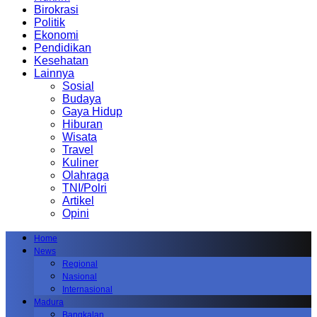
Birokrasi
Politik
Ekonomi
Pendidikan
Kesehatan
Lainnya
Sosial
Budaya
Gaya Hidup
Hiburan
Wisata
Travel
Kuliner
Olahraga
TNI/Polri
Artikel
Opini
Home
News
Regional
Nasional
Internasional
Madura
Bangkalan