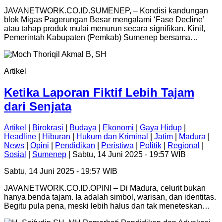
JAVANETWORK.CO.ID.SUMENEP, – Kondisi kandungan
blok Migas Pagerungan Besar mengalami ‘Fase Decline’
atau tahap produk mulai menurun secara signifikan. Kini!,
Pemerintah Kabupaten (Pemkab) Sumenep bersama…
Artikel
Ketika Laporan Fiktif Lebih Tajam
dari Senjata
Artikel
|
Birokrasi
|
Budaya
|
Ekonomi
|
Gaya Hidup
|
Headline
|
Hiburan
|
Hukum dan Kriminal
|
Jatim
|
Madura
|
News
|
Opini
|
Pendidikan
|
Peristiwa
|
Politik
|
Regional
|
Sosial
|
Sumenep
| Sabtu, 14 Juni 2025 - 19:57 WIB
Sabtu, 14 Juni 2025 - 19:57 WIB
JAVANETWORK.CO.ID.OPINI – Di Madura, celurit bukan
hanya benda tajam. Ia adalah simbol, warisan, dan identitas.
Begitu pula pena, meski lebih halus dan tak meneteskan…