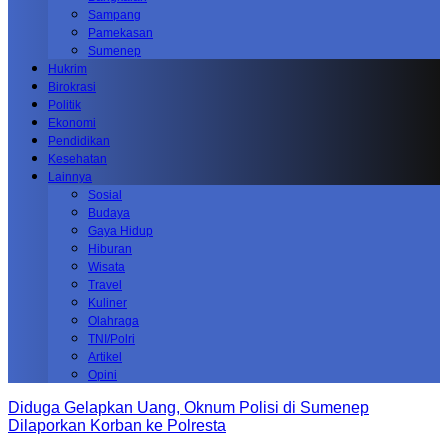
Sampang
Pamekasan
Sumenep
Hukrim
Birokrasi
Politik
Ekonomi
Pendidikan
Kesehatan
Lainnya
Sosial
Budaya
Gaya Hidup
Hiburan
Wisata
Travel
Kuliner
Olahraga
TNI/Polri
Artikel
Opini
Diduga Gelapkan Uang, Oknum Polisi di Sumenep
Dilaporkan Korban ke Polresta