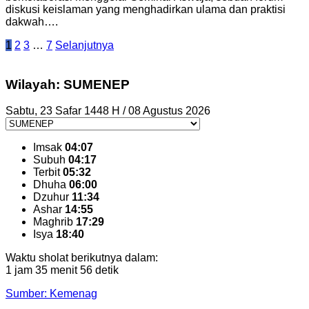
diskusi keislaman yang menghadirkan ulama dan praktisi
dakwah….
Paginasi
1
2
3
…
7
Selanjutnya
pos
Wilayah: SUMENEP
Sabtu, 23 Safar 1448 H / 08 Agustus 2026
Imsak
04:07
Subuh
04:17
Terbit
05:32
Dhuha
06:00
Dzuhur
11:34
Ashar
14:55
Maghrib
17:29
Isya
18:40
Waktu sholat berikutnya dalam:
1 jam 35 menit 55 detik
Sumber: Kemenag