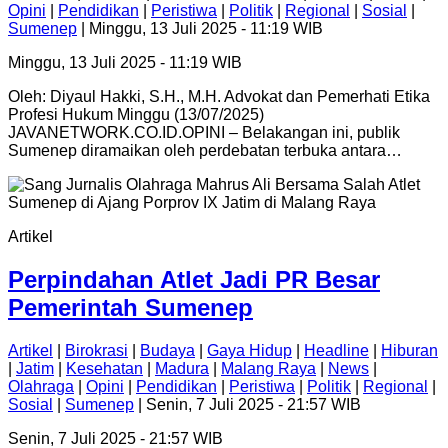
Opini
|
Pendidikan
|
Peristiwa
|
Politik
|
Regional
|
Sosial
|
Sumenep
| Minggu, 13 Juli 2025 - 11:19 WIB
Minggu, 13 Juli 2025 - 11:19 WIB
Oleh: Diyaul Hakki, S.H., M.H. Advokat dan Pemerhati Etika
Profesi Hukum Minggu (13/07/2025)
JAVANETWORK.CO.ID.OPINI – Belakangan ini, publik
Sumenep diramaikan oleh perdebatan terbuka antara…
Artikel
Perpindahan Atlet Jadi PR Besar
Pemerintah Sumenep
Artikel
|
Birokrasi
|
Budaya
|
Gaya Hidup
|
Headline
|
Hiburan
|
Jatim
|
Kesehatan
|
Madura
|
Malang Raya
|
News
|
Olahraga
|
Opini
|
Pendidikan
|
Peristiwa
|
Politik
|
Regional
|
Sosial
|
Sumenep
| Senin, 7 Juli 2025 - 21:57 WIB
Senin, 7 Juli 2025 - 21:57 WIB