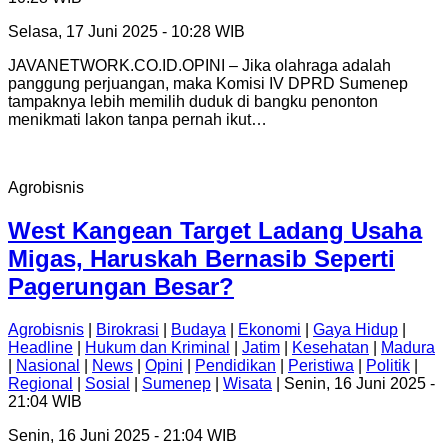
Selasa, 17 Juni 2025 - 10:28 WIB
JAVANETWORK.CO.ID.OPINI – Jika olahraga adalah
panggung perjuangan, maka Komisi IV DPRD Sumenep
tampaknya lebih memilih duduk di bangku penonton
menikmati lakon tanpa pernah ikut…
Agrobisnis
West Kangean Target Ladang Usaha
Migas, Haruskah Bernasib Seperti
Pagerungan Besar?
Agrobisnis
|
Birokrasi
|
Budaya
|
Ekonomi
|
Gaya Hidup
|
Headline
|
Hukum dan Kriminal
|
Jatim
|
Kesehatan
|
Madura
|
Nasional
|
News
|
Opini
|
Pendidikan
|
Peristiwa
|
Politik
|
Regional
|
Sosial
|
Sumenep
|
Wisata
| Senin, 16 Juni 2025 -
21:04 WIB
Senin, 16 Juni 2025 - 21:04 WIB