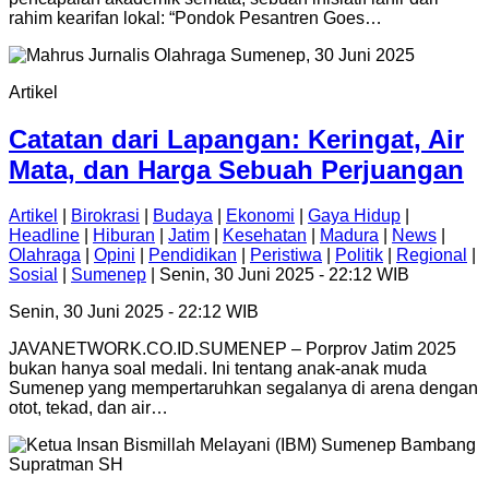
rahim kearifan lokal: “Pondok Pesantren Goes…
Artikel
Catatan dari Lapangan: Keringat, Air
Mata, dan Harga Sebuah Perjuangan
Artikel
|
Birokrasi
|
Budaya
|
Ekonomi
|
Gaya Hidup
|
Headline
|
Hiburan
|
Jatim
|
Kesehatan
|
Madura
|
News
|
Olahraga
|
Opini
|
Pendidikan
|
Peristiwa
|
Politik
|
Regional
|
Sosial
|
Sumenep
| Senin, 30 Juni 2025 - 22:12 WIB
Senin, 30 Juni 2025 - 22:12 WIB
JAVANETWORK.CO.ID.SUMENEP – Porprov Jatim 2025
bukan hanya soal medali. Ini tentang anak-anak muda
Sumenep yang mempertaruhkan segalanya di arena dengan
otot, tekad, dan air…