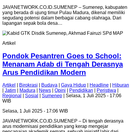
JAVANETWORK.CO.ID.SUMENEP – Sumenep, kabupaten
yang berada di ujung timur Pulau Madura, dikenal memiliki
segudang potensi dalam berbagai cabang olahraga. Dari
lapangan sepak bola desa…
Artikel
Pondok Pesantren Goes to School:
Menanam Adab di Tengah Derasnya
Arus Pendidikan Modern
Artikel
|
Birokrasi
|
Budaya
|
Gaya Hidup
|
Headline
|
Hiburan
|
Jatim
|
Madura
|
News
|
Opini
|
Pendidikan
|
Peristiwa
|
Regional
|
Sosial
|
Sumenep
| Selasa, 1 Juli 2025 - 17:06
WIB
Selasa, 1 Juli 2025 - 17:06 WIB
JAVANETWORK.CO.ID.SUMENEP – Di tengah derasnya
arus modernisasi pendidikan yang kerap mengejar
pencapaian akademik semata, sebuah inisiatif lahir dari