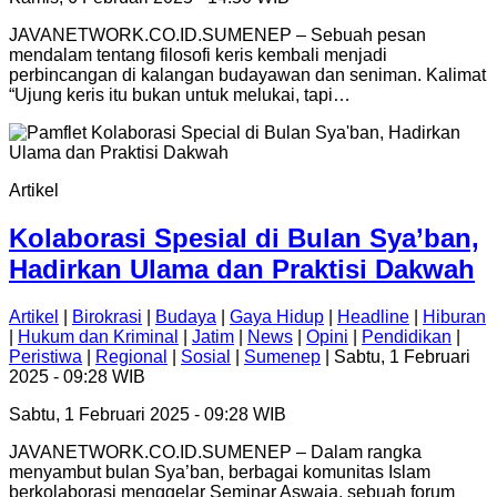
JAVANETWORK.CO.ID.SUMENEP – Sebuah pesan
mendalam tentang filosofi keris kembali menjadi
perbincangan di kalangan budayawan dan seniman. Kalimat
“Ujung keris itu bukan untuk melukai, tapi…
Artikel
Kolaborasi Spesial di Bulan Sya’ban,
Hadirkan Ulama dan Praktisi Dakwah
Artikel
|
Birokrasi
|
Budaya
|
Gaya Hidup
|
Headline
|
Hiburan
|
Hukum dan Kriminal
|
Jatim
|
News
|
Opini
|
Pendidikan
|
Peristiwa
|
Regional
|
Sosial
|
Sumenep
| Sabtu, 1 Februari
2025 - 09:28 WIB
Sabtu, 1 Februari 2025 - 09:28 WIB
JAVANETWORK.CO.ID.SUMENEP – Dalam rangka
menyambut bulan Sya’ban, berbagai komunitas Islam
berkolaborasi menggelar Seminar Aswaja, sebuah forum