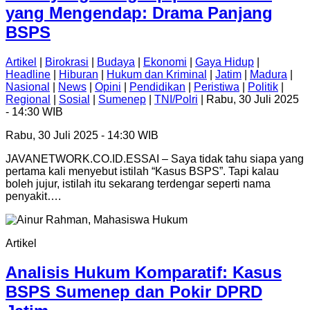
yang Mengendap: Drama Panjang
BSPS
Artikel
|
Birokrasi
|
Budaya
|
Ekonomi
|
Gaya Hidup
|
Headline
|
Hiburan
|
Hukum dan Kriminal
|
Jatim
|
Madura
|
Nasional
|
News
|
Opini
|
Pendidikan
|
Peristiwa
|
Politik
|
Regional
|
Sosial
|
Sumenep
|
TNI/Polri
| Rabu, 30 Juli 2025
- 14:30 WIB
Rabu, 30 Juli 2025 - 14:30 WIB
JAVANETWORK.CO.ID.ESSAI – Saya tidak tahu siapa yang
pertama kali menyebut istilah “Kasus BSPS”. Tapi kalau
boleh jujur, istilah itu sekarang terdengar seperti nama
penyakit….
Artikel
Analisis Hukum Komparatif: Kasus
BSPS Sumenep dan Pokir DPRD