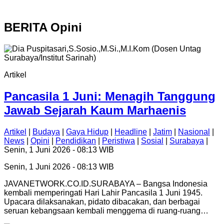
BERITA
Opini
Artikel
Pancasila 1 Juni: Menagih Tanggung
Jawab Sejarah Kaum Marhaenis
Artikel
|
Budaya
|
Gaya Hidup
|
Headline
|
Jatim
|
Nasional
|
News
|
Opini
|
Pendidikan
|
Peristiwa
|
Sosial
|
Surabaya
|
Senin, 1 Juni 2026 - 08:13 WIB
Senin, 1 Juni 2026 - 08:13 WIB
JAVANETWORK.CO.ID.SURABAYA – Bangsa Indonesia
kembali memperingati Hari Lahir Pancasila 1 Juni 1945.
Upacara dilaksanakan, pidato dibacakan, dan berbagai
seruan kebangsaan kembali menggema di ruang-ruang…