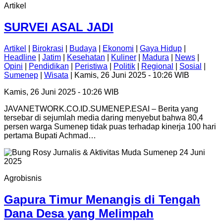
Artikel
SURVEI ASAL JADI
Artikel
|
Birokrasi
|
Budaya
|
Ekonomi
|
Gaya Hidup
|
Headline
|
Jatim
|
Kesehatan
|
Kuliner
|
Madura
|
News
|
Opini
|
Pendidikan
|
Peristiwa
|
Politik
|
Regional
|
Sosial
|
Sumenep
|
Wisata
| Kamis, 26 Juni 2025 - 10:26 WIB
Kamis, 26 Juni 2025 - 10:26 WIB
JAVANETWORK.CO.ID.SUMENEP.ESAI – Berita yang
tersebar di sejumlah media daring menyebut bahwa 80,4
persen warga Sumenep tidak puas terhadap kinerja 100 hari
pertama Bupati Achmad…
Agrobisnis
Gapura Timur Menangis di Tengah
Dana Desa yang Melimpah