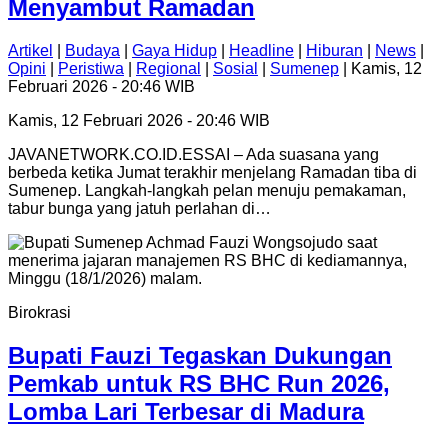
Menyambut Ramadan
Artikel
|
Budaya
|
Gaya Hidup
|
Headline
|
Hiburan
|
News
|
Opini
|
Peristiwa
|
Regional
|
Sosial
|
Sumenep
| Kamis, 12
Februari 2026 - 20:46 WIB
Kamis, 12 Februari 2026 - 20:46 WIB
JAVANETWORK.CO.ID.ESSAI – Ada suasana yang
berbeda ketika Jumat terakhir menjelang Ramadan tiba di
Sumenep. Langkah-langkah pelan menuju pemakaman,
tabur bunga yang jatuh perlahan di…
Birokrasi
Bupati Fauzi Tegaskan Dukungan
Pemkab untuk RS BHC Run 2026,
Lomba Lari Terbesar di Madura