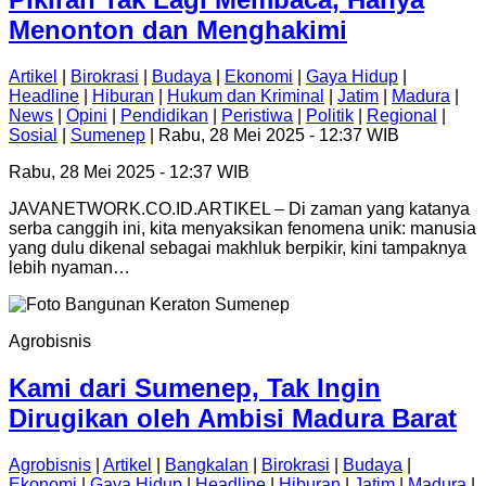
Menonton dan Menghakimi
Artikel
|
Birokrasi
|
Budaya
|
Ekonomi
|
Gaya Hidup
|
Headline
|
Hiburan
|
Hukum dan Kriminal
|
Jatim
|
Madura
|
News
|
Opini
|
Pendidikan
|
Peristiwa
|
Politik
|
Regional
|
Sosial
|
Sumenep
| Rabu, 28 Mei 2025 - 12:37 WIB
Rabu, 28 Mei 2025 - 12:37 WIB
JAVANETWORK.CO.ID.ARTIKEL – Di zaman yang katanya
serba canggih ini, kita menyaksikan fenomena unik: manusia
yang dulu dikenal sebagai makhluk berpikir, kini tampaknya
lebih nyaman…
Agrobisnis
Kami dari Sumenep, Tak Ingin
Dirugikan oleh Ambisi Madura Barat
Agrobisnis
|
Artikel
|
Bangkalan
|
Birokrasi
|
Budaya
|
Ekonomi
|
Gaya Hidup
|
Headline
|
Hiburan
|
Jatim
|
Madura
|