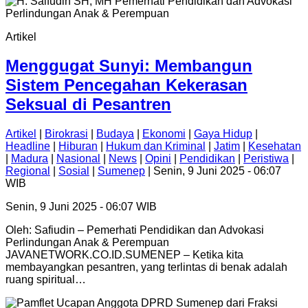
Artikel
Menggugat Sunyi: Membangun
Sistem Pencegahan Kekerasan
Seksual di Pesantren
Artikel
|
Birokrasi
|
Budaya
|
Ekonomi
|
Gaya Hidup
|
Headline
|
Hiburan
|
Hukum dan Kriminal
|
Jatim
|
Kesehatan
|
Madura
|
Nasional
|
News
|
Opini
|
Pendidikan
|
Peristiwa
|
Regional
|
Sosial
|
Sumenep
| Senin, 9 Juni 2025 - 06:07
WIB
Senin, 9 Juni 2025 - 06:07 WIB
Oleh: Safiudin – Pemerhati Pendidikan dan Advokasi
Perlindungan Anak & Perempuan
JAVANETWORK.CO.ID.SUMENEP – Ketika kita
membayangkan pesantren, yang terlintas di benak adalah
ruang spiritual…