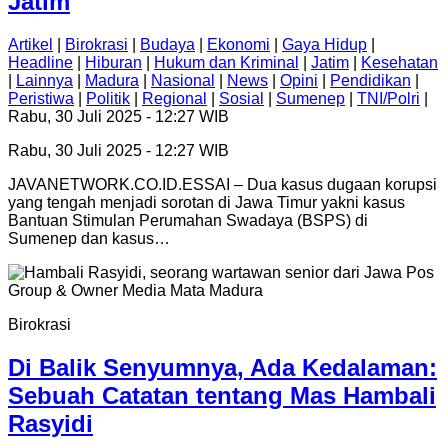
Jatim
Artikel
|
Birokrasi
|
Budaya
|
Ekonomi
|
Gaya Hidup
|
Headline
|
Hiburan
|
Hukum dan Kriminal
|
Jatim
|
Kesehatan
|
Lainnya
|
Madura
|
Nasional
|
News
|
Opini
|
Pendidikan
|
Peristiwa
|
Politik
|
Regional
|
Sosial
|
Sumenep
|
TNI/Polri
|
Rabu, 30 Juli 2025 - 12:27 WIB
Rabu, 30 Juli 2025 - 12:27 WIB
JAVANETWORK.CO.ID.ESSAI – Dua kasus dugaan korupsi
yang tengah menjadi sorotan di Jawa Timur yakni kasus
Bantuan Stimulan Perumahan Swadaya (BSPS) di
Sumenep dan kasus…
Birokrasi
Di Balik Senyumnya, Ada Kedalaman:
Sebuah Catatan tentang Mas Hambali
Rasyidi