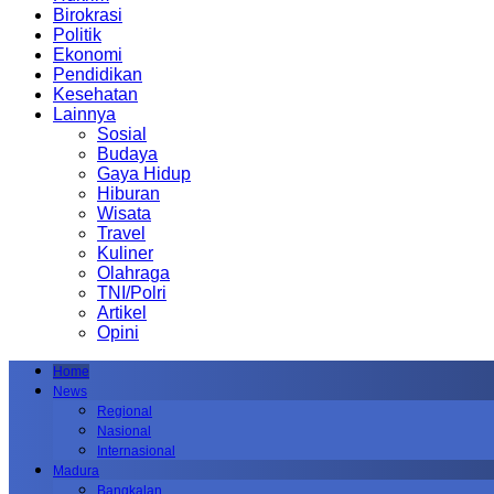
Birokrasi
Politik
Ekonomi
Pendidikan
Kesehatan
Lainnya
Sosial
Budaya
Gaya Hidup
Hiburan
Wisata
Travel
Kuliner
Olahraga
TNI/Polri
Artikel
Opini
Home
News
Regional
Nasional
Internasional
Madura
Bangkalan