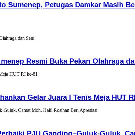
uto Sumenep, Petugas Damkar Masih Be
umenep Resmi Buka Pekan Olahraga da
hankan Gelar Juara I Tenis Meja HUT RI
rbaiki PJU Ganding–Guluk-Guluk, Cama