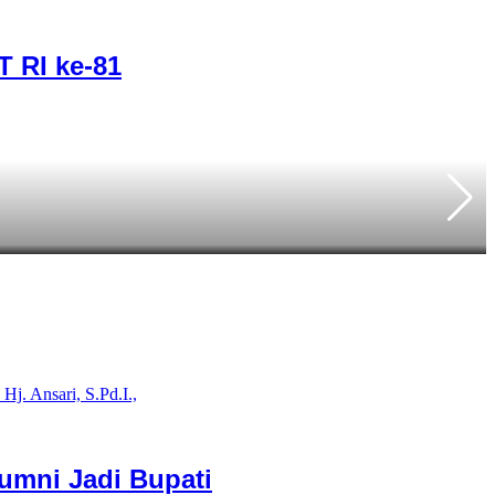
T RI ke-81
P
umni Jadi Bupati