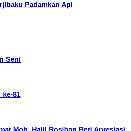
rjibaku Padamkan Api
n Seni
 ke-81
t Moh. Halil Rosihan Beri Apresiasi