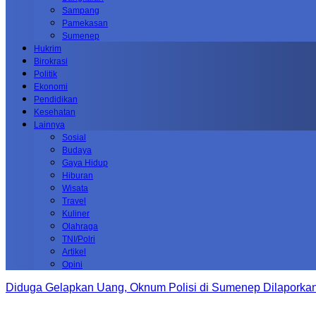
Sampang
Pamekasan
Sumenep
Hukrim
Birokrasi
Politik
Ekonomi
Pendidikan
Kesehatan
Lainnya
Sosial
Budaya
Gaya Hidup
Hiburan
Wisata
Travel
Kuliner
Olahraga
TNI/Polri
Artikel
Opini
Diduga Gelapkan Uang, Oknum Polisi di Sumenep Dilaporkan