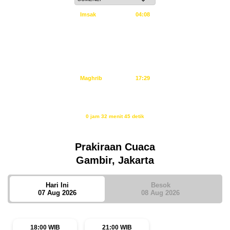
Imsak
04:08
Subuh
04:18
Dzuhur
11:34
Ashar
14:55
Maghrib
17:29
Isya
18:40
Waktu sholat berikutnya dalam:
0 jam 32 menit 45 detik
Sumber: Kemenag
Prakiraan Cuaca
Gambir, Jakarta
Hari Ini
Besok
07 Aug 2026
08 Aug 2026
18:00 WIB
21:00 WIB