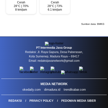
Cerah
Cerah
28°C | 70%
28°C | 73%
8 km/jam
6.1 km/jam
Sumber data:
BMKG
PT Intermedia Java Group
Redaksi: Jl. Raya Gapura, Desa Paberasan,
Kota Sumenep, Madura Raya – 69417
Email: redaksijavanetwork@gmail.com
MEDIA NETWORK
okedaily.com
dimadura.id
trendikabar.com
REDAKSI
PRIVACY POLICY
PEDOMAN MEDIA SIBER