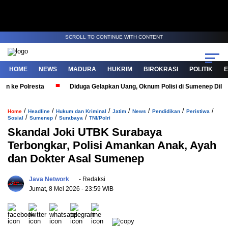
SCROLL TO CONTINUE WITH CONTENT
HOME
NEWS
MADURA
HUKRIM
BIROKRASI
POLITIK
ke Polresta
Diduga Gelapkan Uang, Oknum Polisi di Sumenep Dilapork
/
/
/
/
/
/
/
Home
Headline
Hukum dan Kriminal
Jatim
News
Pendidikan
Peristiwa
/
/
/
Sosial
Sumenep
Surabaya
TNI/Polri
Skandal Joki UTBK Surabaya
Terbongkar, Polisi Amankan Anak, Ayah
dan Dokter Asal Sumenep
Java Network
- Redaksi
Jumat, 8 Mei 2026
- 23:59 WIB