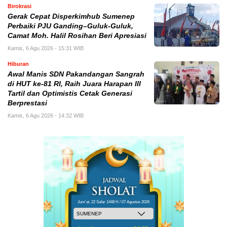
Birokrasi
Gerak Cepat Disperkimhub Sumenep
Perbaiki PJU Ganding–Guluk-Guluk,
Camat Moh. Halil Rosihan Beri Apresiasi
Kamis, 6 Agu 2026 - 15:31 WIB
Hiburan
Awal Manis SDN Pakandangan Sangrah
di HUT ke-81 RI, Raih Juara Harapan III
Tartil dan Optimistis Cetak Generasi
Berprestasi
Kamis, 6 Agu 2026 - 14:32 WIB
Jum'at, 22 Safar 1448 H / 07 Agustus 2026