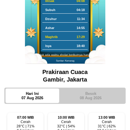
Imsak
04:08
Subuh
04:18
Dzuhur
11:34
Ashar
14:55
Maghrib
17:29
Isya
18:40
Tidak ada waktu sholat berikutnya hari ini.
Sumber: Kemenag
Prakiraan Cuaca
Gambir, Jakarta
Hari Ini
Besok
07 Aug 2026
08 Aug 2026
07:00 WIB
10:00 WIB
13:00 WIB
Cerah
Cerah
Cerah
28°C | 71%
32°C | 54%
31°C | 62%