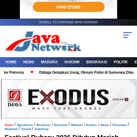
SCROLL TO CONTINUE WITH CONTENT
HOME
NEWS
MADURA
HUKRIM
BIROKRASI
POLITIK
Polresta
Diduga Gelapkan Uang, Oknum Polisi di Sumenep Dilaporkan 
/
/
/
/
/
/
/
/
Home
Agrobisnis
Birokrasi
Ekonomi
Hiburan
Kuliner
News
Peristiwa
/
/
Regional
Sosial
Sumenep