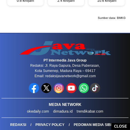
0.6 km/jam
2.4 km/jam
10.6 km/jam
Sumber data:
BMKG
PT Intermedia Java Group
Redaksi: Jl. Raya Gapura, Desa Paberasan,
Kota Sumenep, Madura Raya – 69417
Email: redaksijavanetwork@gmail.com
MEDIA NETWORK
okedaily.com
dimadura.id
trendikabar.com
REDAKSI
PRIVACY POLICY
PEDOMAN MEDIA SIBER
CLOSE