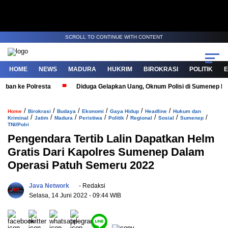
SCROLL TO CONTINUE WITH CONTENT
HOME
NEWS
MADURA
HUKRIM
BIROKRASI
POLITIK
an ke Polresta
Diduga Gelapkan Uang, Oknum Polisi di Sumenep Dilap
/
/
/
/
/
/
Home
Birokrasi
Budaya
Ekonomi
Gaya Hidup
Headline
Hukum dan
/
/
/
/
/
/
/
/
Kriminal
Jatim
Madura
Peristiwa
Politik
Regional
Sosial
Sumenep
TNI/Polri
Pengendara Tertib Lalin Dapatkan Helm
Gratis Dari Kapolres Sumenep Dalam
Operasi Patuh Semeru 2022
Java Network
- Redaksi
Selasa, 14 Juni 2022
- 09:44 WIB