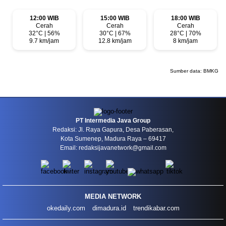
12:00 WIB
15:00 WIB
18:00 WIB
Cerah
Cerah
Cerah
32°C | 56%
30°C | 67%
28°C | 70%
9.7 km/jam
12.8 km/jam
8 km/jam
Sumber data:
BMKG
PT Intermedia Java Group
Redaksi: Jl. Raya Gapura, Desa Paberasan,
Kota Sumenep, Madura Raya – 69417
Email: redaksijavanetwork@gmail.com
MEDIA NETWORK
okedaily.com
dimadura.id
trendikabar.com