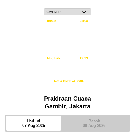
Jum'at, 22 Safar 1448 H / 07 Agustus 2026
Imsak
04:08
Subuh
04:18
Dzuhur
11:34
Ashar
14:55
Maghrib
17:29
Isya
18:40
Waktu sholat berikutnya dalam:
7 jam 2 menit 15 detik
Sumber: Kemenag
Prakiraan Cuaca
Gambir, Jakarta
Hari Ini
Besok
07 Aug 2026
08 Aug 2026