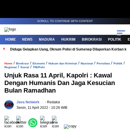
SCROLL TO CONTINUE WITH CONTENT
HOME
NEWS
MADURA
HUKRIM
BIROKRASI
POLITIK
Diduga Gelapkan Uang, Oknum Polisi di Sumenep Dilaporkan Korban ke 
/
/
/
/
/
/
/
Home
Birokrasi
Ekonomi
Hukum dan Kriminal
Nasional
Peristiwa
Politik
/
/
Regional
Sosial
TNI/Polri
Unjuk Rasa 11 April, Kapolri : Kawal
Dengan Humanis Dan Jaga Kesucian
Bulan Ramadhan
Java Network
- Redaksi
Senin, 11 April 2022
- 10:26 WIB