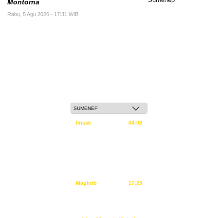
Montorna
Rabu, 5 Agu 2026 - 17:31 WIB
Kamis, 21 Safar 1448 H / 06 Agustus 2026
Imsak
04:08
Subuh
04:18
Dzuhur
11:34
Ashar
14:55
Maghrib
17:29
Isya
18:40
Waktu sholat berikutnya dalam: