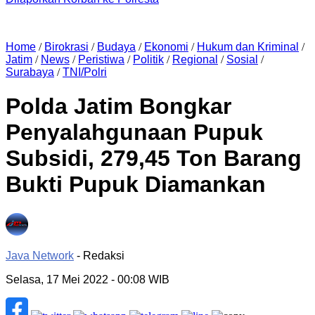
Home
/
Birokrasi
/
Budaya
/
Ekonomi
/
Hukum dan Kriminal
/
Jatim
/
News
/
Peristiwa
/
Politik
/
Regional
/
Sosial
/
Surabaya
/
TNI/Polri
Polda Jatim Bongkar
Penyalahgunaan Pupuk
Subsidi, 279,45 Ton Barang
Bukti Pupuk Diamankan
Java Network
- Redaksi
Selasa, 17 Mei 2022
- 00:08 WIB