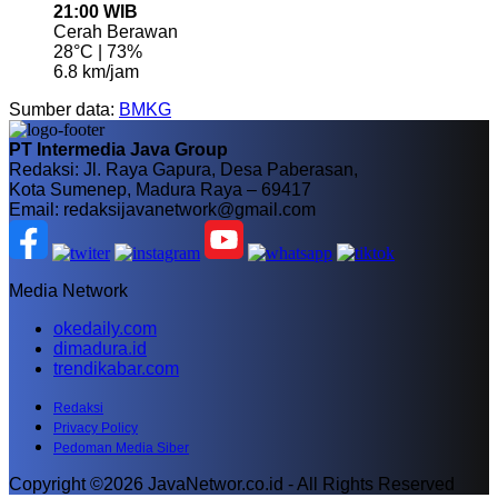
21:00 WIB
Cerah Berawan
28°C | 73%
6.8 km/jam
Sumber data:
BMKG
PT Intermedia Java Group
Redaksi: Jl. Raya Gapura, Desa Paberasan,
Kota Sumenep, Madura Raya – 69417
Email: redaksijavanetwork@gmail.com
Media Network
okedaily.com
dimadura.id
trendikabar.com
Redaksi
Privacy Policy
Pedoman Media Siber
Copyright ©2026 JavaNetwor.co.id - All Rights Reserved