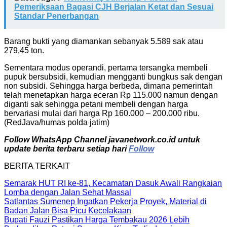
Pemeriksaan Bagasi CJH Berjalan Ketat dan Sesuai
Standar Penerbangan
Barang bukti yang diamankan sebanyak 5.589 sak atau
279,45 ton.
Sementara modus operandi, pertama tersangka membeli
pupuk bersubsidi, kemudian mengganti bungkus sak dengan
non subsidi. Sehingga harga berbeda, dimana pemerintah
telah menetapkan harga eceran Rp 115.000 namun dengan
diganti sak sehingga petani membeli dengan harga
bervariasi mulai dari harga Rp 160.000 – 200.000 ribu.
(RedJava/humas polda jatim)
Follow WhatsApp Channel javanetwork.co.id untuk
update berita terbaru setiap hari
Follow
BERITA TERKAIT
Semarak HUT RI ke-81, Kecamatan Dasuk Awali Rangkaian
Lomba dengan Jalan Sehat Massal
Satlantas Sumenep Ingatkan Pekerja Proyek, Material di
Badan Jalan Bisa Picu Kecelakaan
Bupati Fauzi Pastikan Harga Tembakau 2026 Lebih