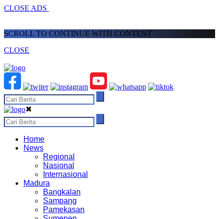
CLOSE ADS
SCROLL TO CONTINUE WITH CONTENT
CLOSE
✖
Home
News
Regional
Nasional
Internasional
Madura
Bangkalan
Sampang
Pamekasan
Sumenep