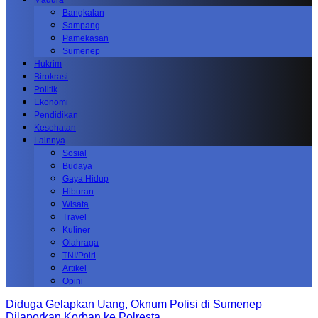
Madura
Bangkalan
Sampang
Pamekasan
Sumenep
Hukrim
Birokrasi
Politik
Ekonomi
Pendidikan
Kesehatan
Lainnya
Sosial
Budaya
Gaya Hidup
Hiburan
Wisata
Travel
Kuliner
Olahraga
TNI/Polri
Artikel
Opini
Diduga Gelapkan Uang, Oknum Polisi di Sumenep
Dilaporkan Korban ke Polresta