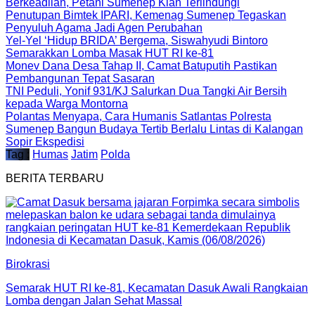
Berkeadilan, Petani Sumenep Kian Terlindungi
Penutupan Bimtek IPARI, Kemenag Sumenep Tegaskan
Penyuluh Agama Jadi Agen Perubahan
Yel-Yel ‘Hidup BRIDA’ Bergema, Siswahyudi Bintoro
Semarakkan Lomba Masak HUT RI ke-81
Monev Dana Desa Tahap II, Camat Batuputih Pastikan
Pembangunan Tepat Sasaran
TNI Peduli, Yonif 931/KJ Salurkan Dua Tangki Air Bersih
kepada Warga Montorna
Polantas Menyapa, Cara Humanis Satlantas Polresta
Sumenep Bangun Budaya Tertib Berlalu Lintas di Kalangan
Sopir Ekspedisi
Tag :
Humas
Jatim
Polda
BERITA TERBARU
Birokrasi
Semarak HUT RI ke-81, Kecamatan Dasuk Awali Rangkaian
Lomba dengan Jalan Sehat Massal