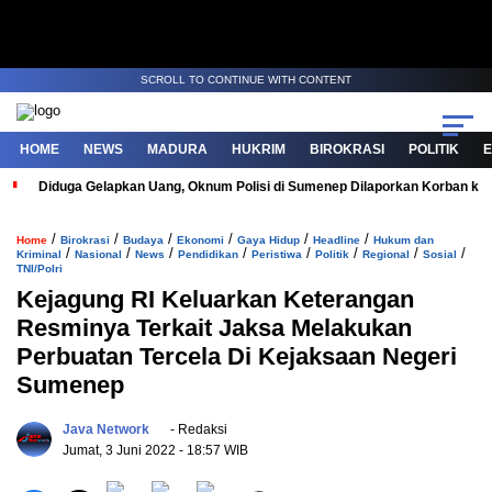
SCROLL TO CONTINUE WITH CONTENT
HOME
NEWS
MADURA
HUKRIM
BIROKRASI
POLITIK
Diduga Gelapkan Uang, Oknum Polisi di Sumenep Dilaporkan Korban ke 
/
/
/
/
/
/
Home
Birokrasi
Budaya
Ekonomi
Gaya Hidup
Headline
Hukum dan
/
/
/
/
/
/
/
/
Kriminal
Nasional
News
Pendidikan
Peristiwa
Politik
Regional
Sosial
TNI/Polri
Kejagung RI Keluarkan Keterangan
Resminya Terkait Jaksa Melakukan
Perbuatan Tercela Di Kejaksaan Negeri
Sumenep
Java Network
- Redaksi
Jumat, 3 Juni 2022
- 18:57 WIB