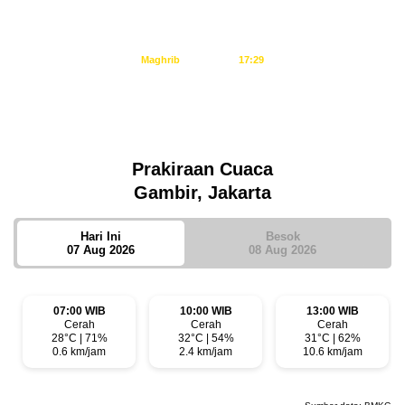
Dzuhur
11:34
Ashar
14:55
Maghrib
17:29
Isya
18:40
Tidak ada waktu sholat berikutnya hari ini.
Sumber: Kemenag
Prakiraan Cuaca
Gambir, Jakarta
Hari Ini
Besok
07 Aug 2026
08 Aug 2026
07:00 WIB
10:00 WIB
13:00 WIB
Cerah
Cerah
Cerah
28°C | 71%
32°C | 54%
31°C | 62%
0.6 km/jam
2.4 km/jam
10.6 km/jam