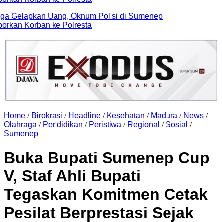
elapkan Uang, Oknum Polisi di Sumenep
n Korban ke Polresta
Home
/
Birokrasi
/
Headline
/
Kesehatan
/
Madura
/
News
/
Olahraga
/
Pendidikan
/
Peristiwa
/
Regional
/
Sosial
/
Sumenep
Buka Bupati Sumenep Cup
V, Staf Ahli Bupati
Tegaskan Komitmen Cetak
Pesilat Berprestasi Sejak