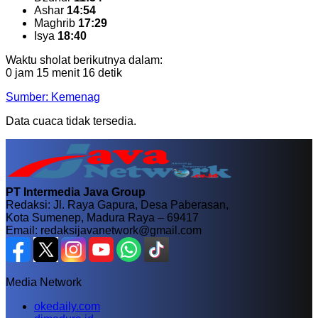
Ashar
14:54
Maghrib
17:29
Isya
18:40
Waktu sholat berikutnya dalam:
0 jam 15 menit 15 detik
Sumber: Kemenag
Data cuaca tidak tersedia.
PT Intermedia Java Group
Redaksi: Jl. Raya Gapura, Desa Paberasan,
Kota Sumenep, Madura Raya – 69417
Email: redaksijavanetwork@gmail.com
Media Network
okedaily.com