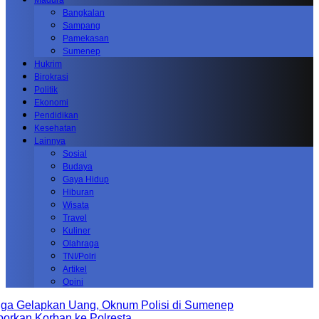
Madura
Bangkalan
Sampang
Pamekasan
Sumenep
Hukrim
Birokrasi
Politik
Ekonomi
Pendidikan
Kesehatan
Lainnya
Sosial
Budaya
Gaya Hidup
Hiburan
Wisata
Travel
Kuliner
Olahraga
TNI/Polri
Artikel
Opini
elapkan Uang, Oknum Polisi di Sumenep
n Korban ke Polresta