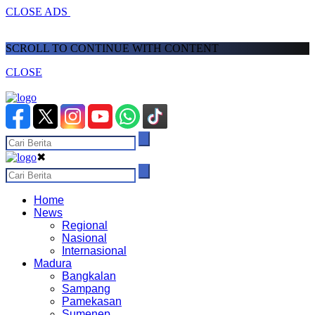
CLOSE ADS
SCROLL TO CONTINUE WITH CONTENT
CLOSE
✖
Home
News
Regional
Nasional
Internasional
Madura
Bangkalan
Sampang
Pamekasan
Sumenep