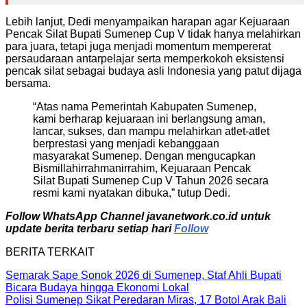
Lebih lanjut, Dedi menyampaikan harapan agar Kejuaraan
Pencak Silat Bupati Sumenep Cup V tidak hanya melahirkan
para juara, tetapi juga menjadi momentum mempererat
persaudaraan antarpelajar serta memperkokoh eksistensi
pencak silat sebagai budaya asli Indonesia yang patut dijaga
bersama.
“Atas nama Pemerintah Kabupaten Sumenep,
kami berharap kejuaraan ini berlangsung aman,
lancar, sukses, dan mampu melahirkan atlet-atlet
berprestasi yang menjadi kebanggaan
masyarakat Sumenep. Dengan mengucapkan
Bismillahirrahmanirrahim, Kejuaraan Pencak
Silat Bupati Sumenep Cup V Tahun 2026 secara
resmi kami nyatakan dibuka,” tutup Dedi.
Follow WhatsApp Channel javanetwork.co.id untuk
update berita terbaru setiap hari
Follow
BERITA TERKAIT
Semarak Sape Sonok 2026 di Sumenep, Staf Ahli Bupati
Bicara Budaya hingga Ekonomi Lokal
Polisi Sumenep Sikat Peredaran Miras, 17 Botol Arak Bali