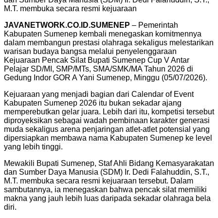
M.T. membuka secara resmi kejuaraan
JAVANETWORK.CO.ID.SUMENEP
– Pemerintah
Kabupaten Sumenep kembali menegaskan komitmennya
dalam membangun prestasi olahraga sekaligus melestarikan
warisan budaya bangsa melalui penyelenggaraan
Kejuaraan Pencak Silat Bupati Sumenep Cup V Antar
Pelajar SD/MI, SMP/MTs, SMA/SMK/MA Tahun 2026 di
Gedung Indor GOR A Yani Sumenep, Minggu (05/07/2026).
Kejuaraan yang menjadi bagian dari Calendar of Event
Kabupaten Sumenep 2026 itu bukan sekadar ajang
memperebutkan gelar juara. Lebih dari itu, kompetisi tersebut
diproyeksikan sebagai wadah pembinaan karakter generasi
muda sekaligus arena penjaringan atlet-atlet potensial yang
dipersiapkan membawa nama Kabupaten Sumenep ke level
yang lebih tinggi.
Mewakili Bupati Sumenep, Staf Ahli Bidang Kemasyarakatan
dan Sumber Daya Manusia (SDM) Ir. Dedi Falahuddin, S.T.,
M.T. membuka secara resmi kejuaraan tersebut. Dalam
sambutannya, ia menegaskan bahwa pencak silat memiliki
makna yang jauh lebih luas daripada sekadar olahraga bela
diri.