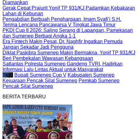
Diamankan
Gerak Cepat Prajurit Yonif TP 931/KJ Padamkan Kebakaran
Lahan di Kebunan
Pengabdian Berbuah Penghargaan, Imam Syafi’i S.H.
Terima Lencana Pancawarsa V Tingkat Jawa Timur
PKDI Cup II 2026: Saling Serang di Lapangan, Pamekasan
dan Sumenep Berbagi Angka 1-1
Era Fintech Makin Pesat, Dr. Naghfir Ingatkan Pemuda
Jangan Sekadar Jadi Pengguna
Diklat Paskibra Sumenep Makin Bermakna, Yonif TP 931/KJ
Beri Pembekalan Wawasan Kebangsaan
Satlantas Polresta Sumenep Gandeng TVRI, Hadirkan
Informasi Lalu Lintas Aktual untuk Masyarakat
Tag :
Bupati Sumenep Cup V
Kabupaten Sumenep
Kejuaraan Pencak Silat Sumenep
Pemkab Sumenep
Pencak Silat Sumenep
BERITA TERBARU