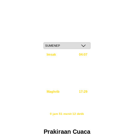
Senin, 25 Safar 1448 H / 10 Agustus 2026
Imsak
04:07
Subuh
04:17
Dzuhur
11:33
Ashar
14:54
Maghrib
17:29
Isya
18:40
Waktu sholat berikutnya dalam:
0 jam 51 menit 11 detik
Sumber: Kemenag
Prakiraan Cuaca