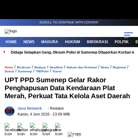
SCROLL TO CONTINUE WITH CONTENT
HOME
NEWS
MADURA
HUKRIM
BIROKRASI
POLITIK
Diduga Gelapkan Uang, Oknum Polisi di Sumenep Dilaporkan Korban ke 
/
/
/
/
/
/
/
Home
Birokrasi
Budaya
Headline
Hukum dan Kriminal
News
Regional
/
/
/
Sosial
Sumenep
TNI/Polri
Travel
UPT PPD Sumenep Gelar Rakor
Penghapusan Data Kendaraan Plat
Merah, Perkuat Tata Kelola Aset Daerah
Java Network
- Redaksi
Kamis, 4 Juni 2026
- 23:09 WIB