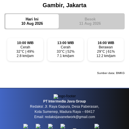
Gambir, Jakarta
Hari Ini
Besok
10 Aug 2026
11 Aug 2026
10:00 WIB
13:00 WIB
16:00 WIB
Cerah
Cerah
Berawan
32°C | 49%
33°C | 52%
29°C | 61%
2.8 km/jam
7.1 km/jam
12.2 km/jam
Sumber data:
BMKG
PT Intermedia Java Group
Redaksi: Jl. Raya Gapura, Desa Paberasan,
Kota Sumenep, Madura Raya – 69417
Email: redaksijavanetwork@gmail.com