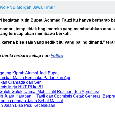
nowo PNB Morgan Jawa Timur
i kegiatan rutin Bupati Achmad Fauzi itu hanya berharap be
g mampu, tetapi tidak bagi mereka yang membutuhkan atau 
 yang terucap akan membawa berkah.
arena bisa saja yang sedikit itu yang paling dinanti,” t
berita terbaru setiap hari
Follow
gung Kiprah Alumni Jadi Bupati
Damkar Masih Berjibaku Padamkan Api
kan Olahraga dan Seni
Tenis Meja HUT RI ke-81
luk-Guluk, Camat Moh. Halil Rosihan Beri Apresiasi
uara Harapan III Tartil dan Optimistis Cetak Generasi Berpre
Lomba dengan Jalan Sehat Massal
an Jalan Bisa Picu Kecelakaan