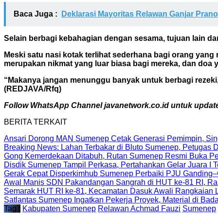
Baca Juga :
Deklarasi Mayoritas Relawan Ganjar Pra
Selain berbagi kebahagian dengan sesama, tujuan lain dar
Meski satu nasi kotak terlihat sederhana bagi orang yan
merupakan nikmat yang luar biasa bagi mereka, dan doa
“Makanya jangan menunggu banyak untuk berbagi rezeki, k
(REDJAVA/Rfq)
Follow WhatsApp Channel javanetwork.co.id untuk update 
BERITA TERKAIT
Ansari Dorong MAN Sumenep Cetak Generasi Pemimpin, Sing
Breaking News: Lahan Terbakar di Bluto Sumenep, Petugas 
Gong Kemerdekaan Ditabuh, Rutan Sumenep Resmi Buka Pe
Disdik Sumenep Tampil Perkasa, Pertahankan Gelar Juara I 
Gerak Cepat Disperkimhub Sumenep Perbaiki PJU Ganding–Gu
Awal Manis SDN Pakandangan Sangrah di HUT ke-81 RI, Raih J
Semarak HUT RI ke-81, Kecamatan Dasuk Awali Rangkaian 
Satlantas Sumenep Ingatkan Pekerja Proyek, Material di Bad
Tag :
Kabupaten Sumenep
Relawan Achmad Fauzi
Sumenep