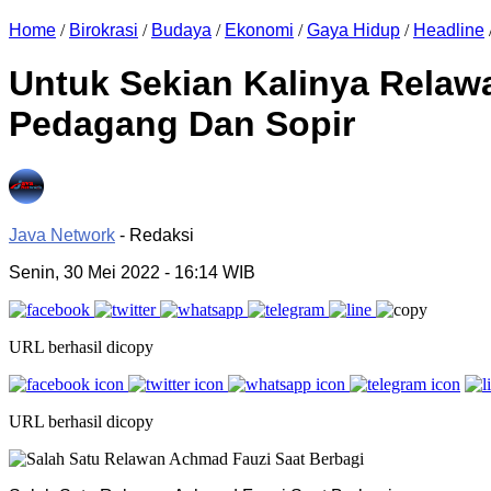
Home
/
Birokrasi
/
Budaya
/
Ekonomi
/
Gaya Hidup
/
Headline
Untuk Sekian Kalinya Relaw
Pedagang Dan Sopir
Java Network
- Redaksi
Senin, 30 Mei 2022
- 16:14 WIB
URL berhasil dicopy
URL berhasil dicopy