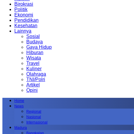
Birokrasi
Politik
Ekonomi
Pendidikan
Kesehatan
Lainnya
Sosial
Budaya
Gaya Hidup
Hiburan
Wisata
Travel
Kuliner
Olahraga
TNI/Polri
Artikel
Opini
Home
News
Regional
Nasional
Internasional
Madura
Bangkalan