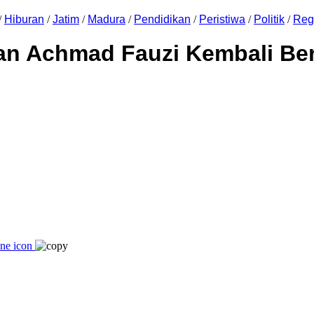
/
Hiburan
/
Jatim
/
Madura
/
Pendidikan
/
Peristiwa
/
Politik
/
Reg
an Achmad Fauzi Kembali Be