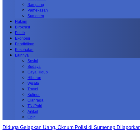
Sampang
Pamekasan
Sumenep
Hukrim
Birokrasi
Politik
Ekonomi
Pendidikan
Kesehatan
Lainnya
Sosial
Budaya
Gaya Hidup
Hiburan
Wisata
Travel
Kuliner
Olahraga
TNI/Polri
Artikel
Opini
Diduga Gelapkan Uang, Oknum Polisi di Sumenep Dilaporkan