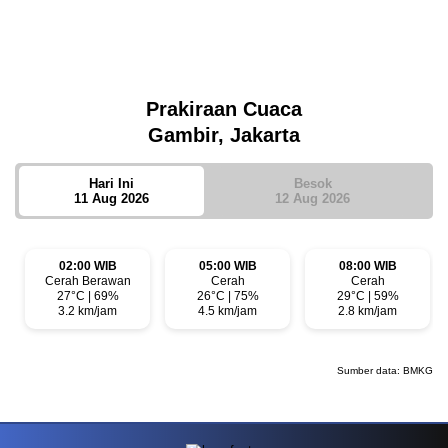
Isya
18:40
Tidak ada waktu sholat berikutnya hari ini.
Sumber: Kemenag
Prakiraan Cuaca
Gambir, Jakarta
Hari Ini
Besok
11 Aug 2026
12 Aug 2026
02:00 WIB
05:00 WIB
08:00 WIB
Cerah Berawan
Cerah
Cerah
27°C | 69%
26°C | 75%
29°C | 59%
3.2 km/jam
4.5 km/jam
2.8 km/jam
Sumber data:
BMKG