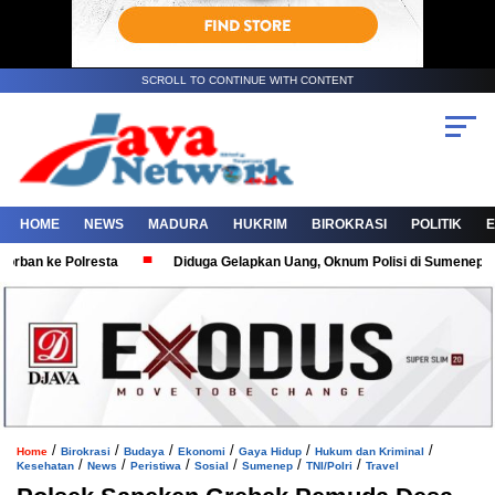
SCROLL TO CONTINUE WITH CONTENT
HOME
NEWS
MADURA
HUKRIM
BIROKRASI
POLITIK
an ke Polresta
Diduga Gelapkan Uang, Oknum Polisi di Sumenep Dilap
/
/
/
/
/
/
Home
Birokrasi
Budaya
Ekonomi
Gaya Hidup
Hukum dan Kriminal
/
/
/
/
/
/
Kesehatan
News
Peristiwa
Sosial
Sumenep
TNI/Polri
Travel