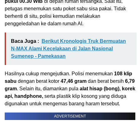
pukul 00.30 WIB
di depan rumah tersangka. Saat itu,
petugas menemukan satu poket sabu sisa pakai. Tidak
berhenti di situ, polisi kemudian melakukan
penggeledahan ke dalam rumah AI.
Baca Juga :
Berikut Kronologis Truk Bermuatan
N-MAX Alami Kecelakaan di Jalan Nasional
Sumenep - Pamekasan
Hasilnya cukup mengejutkan. Polisi menemukan
108 klip
sabu
dengan berat kotor
47,46 gram
dan berat bersih
6,79
gram
. Selain itu, diamankan pula
alat hisap (bong), korek
api, handphone,
serta plastik klip kosong yang diduga
digunakan untuk mengemas barang haram tersebut.
ADVERTISEMENT