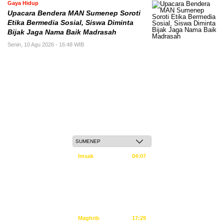
Gaya Hidup
Upacara Bendera MAN Sumenep Soroti
Etika Bermedia Sosial, Siswa Diminta
Bijak Jaga Nama Baik Madrasah
Senin, 10 Agu 2026 - 16:48 WIB
Selasa, 26 Safar 1448 H / 11 Agustus 2026
Imsak
04:07
Subuh
04:17
Dzuhur
11:33
Ashar
14:54
Maghrib
17:29