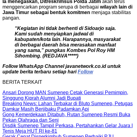
Ia menegaskan, Ditreskrimsus Polda Jatim
akan terus
menggencarkan program serupa di berbagai
wilayah lain di
Jawa Timur sebagai bentuk komitmen
menjaga stabilitas
pangan.
“Kegiatan ini tidak berhenti di Sidoarjo saja.
Kami sudah menyiapkan jadwal di
kabupaten/kota lain. Harapannya, masyarakat
di berbagai daerah bisa merasakan manfaat
yang sama,” pungkas Kombes Pol Roy HM
Sihombing. (REDJAVA*****)
Follow WhatsApp Channel javanetwork.co.id untuk
update berita terbaru setiap hari
Follow
BERITA TERKAIT
Ansari Dorong MAN Sumenep Cetak Generasi Pemimpin,
Singgung Kiprah Alumni Jadi Bupati
Breaking News: Lahan Terbakar di Bluto Sumenep, Petugas
Damkar Masih Berjibaku Padamkan Api
Gong Kemerdekaan Ditabuh, Rutan Sumenep Resmi Buka
Pekan Olahraga dan Seni
Disdik Sumenep Tampil Perkasa, Pertahankan Gelar Juara I
Tenis Meja HUT RI ke-81
Gerak Cepat Disperkimhub Sumenep Perbaiki PJU