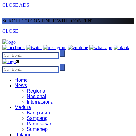
CLOSE ADS
SCROLL TO CONTINUE WITH CONTENT
CLOSE
✖
Home
News
Regional
Nasional
Internasional
Madura
Bangkalan
Sampang
Pamekasan
Sumenep
Hukrim