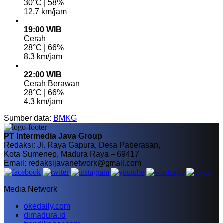
30°C | 58%
12.7 km/jam
19:00 WIB
Cerah
28°C | 66%
8.3 km/jam
22:00 WIB
Cerah Berawan
28°C | 66%
4.3 km/jam
Sumber data:
BMKG
PT Intermedia Java Group
Redaksi: Jl. Raya Gapura, Desa Paberasan,
Kota Sumenep, Madura Raya – 69417
Email: redaksijavanetwork@gmail.com
Media Network
okedaily.com
dimadura.id