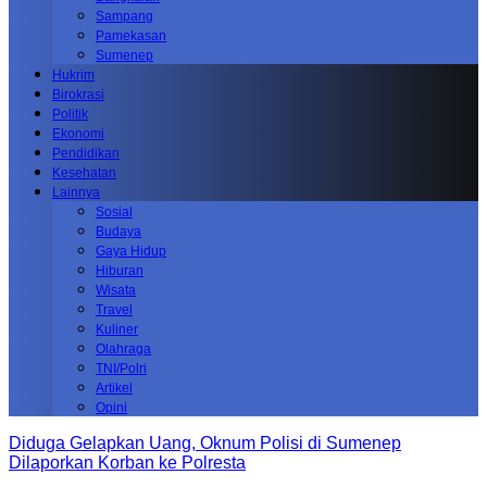
Sampang
Pamekasan
Sumenep
Hukrim
Birokrasi
Politik
Ekonomi
Pendidikan
Kesehatan
Lainnya
Sosial
Budaya
Gaya Hidup
Hiburan
Wisata
Travel
Kuliner
Olahraga
TNI/Polri
Artikel
Opini
Diduga Gelapkan Uang, Oknum Polisi di Sumenep
Dilaporkan Korban ke Polresta