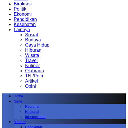
Birokrasi
Politik
Ekonomi
Pendidikan
Kesehatan
Lainnya
Sosial
Budaya
Gaya Hidup
Hiburan
Wisata
Travel
Kuliner
Olahraga
TNI/Polri
Artikel
Opini
Home
News
Regional
Nasional
Internasional
Madura
Bangkalan