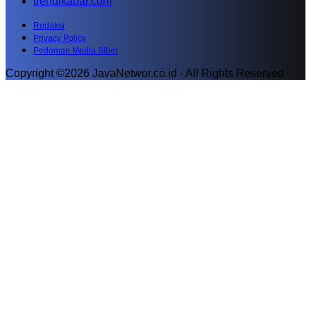
trendikabar.com
Redaksi
Privacy Policy
Pedoman Media Siber
Copyright ©2026 JavaNetwor.co.id - All Rights Reserved