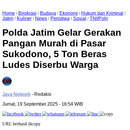
Home
/
Birokrasi
/
Budaya
/
Ekonomi
/
Hukum dan Kriminal
/
Jatim
/
Kuliner
/
News
/
Peristiwa
/
Sosial
/
TNI/Polri
Polda Jatim Gelar Gerakan
Pangan Murah di Pasar
Sukodono, 5 Ton Beras
Ludes Diserbu Warga
Java Network
- Redaksi
Jumat, 19 September 2025
- 16:54 WIB
URL berhasil dicopy