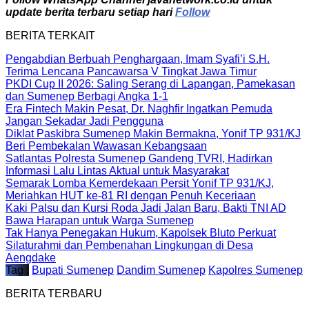
update berita terbaru setiap hari
Follow
BERITA TERKAIT
Pengabdian Berbuah Penghargaan, Imam Syafi’i S.H.
Terima Lencana Pancawarsa V Tingkat Jawa Timur
PKDI Cup II 2026: Saling Serang di Lapangan, Pamekasan
dan Sumenep Berbagi Angka 1-1
Era Fintech Makin Pesat, Dr. Naghfir Ingatkan Pemuda
Jangan Sekadar Jadi Pengguna
Diklat Paskibra Sumenep Makin Bermakna, Yonif TP 931/KJ
Beri Pembekalan Wawasan Kebangsaan
Satlantas Polresta Sumenep Gandeng TVRI, Hadirkan
Informasi Lalu Lintas Aktual untuk Masyarakat
Semarak Lomba Kemerdekaan Persit Yonif TP 931/KJ,
Meriahkan HUT ke-81 RI dengan Penuh Keceriaan
Kaki Palsu dan Kursi Roda Jadi Jalan Baru, Bakti TNI AD
Bawa Harapan untuk Warga Sumenep
Tak Hanya Penegakan Hukum, Kapolsek Bluto Perkuat
Silaturahmi dan Pembenahan Lingkungan di Desa
Aengdake
Tag :
Bupati Sumenep
Dandim Sumenep
Kapolres Sumenep
BERITA TERBARU