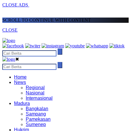
CLOSE ADS
SCROLL TO CONTINUE WITH CONTENT
CLOSE
✖
Home
News
Regional
Nasional
Internasional
Madura
Bangkalan
Sampang
Pamekasan
Sumenep
Hukrim