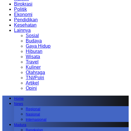
Birokrasi
Politik
Ekonomi
Pendidikan
Kesehatan
Lainnya
Sosial
Budaya
Gaya Hidup
Hiburan
Wisata
Travel
Kuliner
Olahraga
TNI/Polri
Artikel
Opini
Home
News
Regional
Nasional
Internasional
Madura
Bangkalan