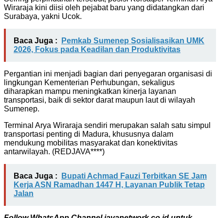
Wiraraja kini diisi oleh pejabat baru yang didatangkan dari
Surabaya, yakni Ucok.
Baca Juga :
Pemkab Sumenep Sosialisasikan UMK
2026, Fokus pada Keadilan dan Produktivitas
Pergantian ini menjadi bagian dari penyegaran organisasi di
lingkungan Kementerian Perhubungan, sekaligus
diharapkan mampu meningkatkan kinerja layanan
transportasi, baik di sektor darat maupun laut di wilayah
Sumenep.
Terminal Arya Wiraraja sendiri merupakan salah satu simpul
transportasi penting di Madura, khususnya dalam
mendukung mobilitas masyarakat dan konektivitas
antarwilayah. (REDJAVA****)
Baca Juga :
Bupati Achmad Fauzi Terbitkan SE Jam
Kerja ASN Ramadhan 1447 H, Layanan Publik Tetap
Jalan
Follow WhatsApp Channel javanetwork.co.id untuk