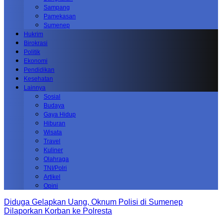
Sampang
Pamekasan
Sumenep
Hukrim
Birokrasi
Politik
Ekonomi
Pendidikan
Kesehatan
Lainnya
Sosial
Budaya
Gaya Hidup
Hiburan
Wisata
Travel
Kuliner
Olahraga
TNI/Polri
Artikel
Opini
Diduga Gelapkan Uang, Oknum Polisi di Sumenep
Dilaporkan Korban ke Polresta