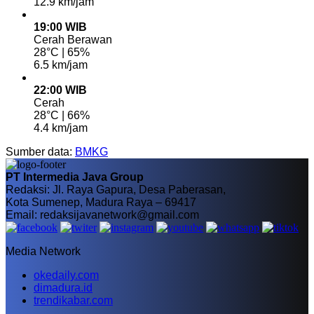
12.9 km/jam
19:00 WIB
Cerah Berawan
28°C | 65%
6.5 km/jam
22:00 WIB
Cerah
28°C | 66%
4.4 km/jam
Sumber data:
BMKG
PT Intermedia Java Group
Redaksi: Jl. Raya Gapura, Desa Paberasan,
Kota Sumenep, Madura Raya – 69417
Email: redaksijavanetwork@gmail.com
Media Network
okedaily.com
dimadura.id
trendikabar.com