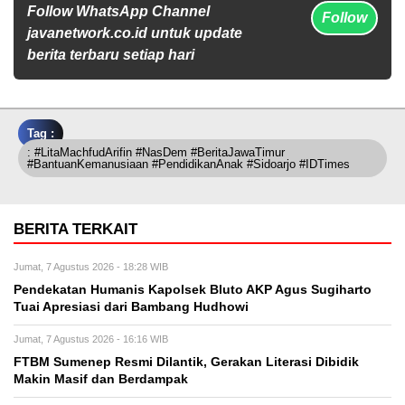
Follow WhatsApp Channel
Follow
javanetwork.co.id untuk update
berita terbaru setiap hari
Tag :
: #LitaMachfudArifin #NasDem #BeritaJawaTimur
#BantuanKemanusiaan #PendidikanAnak #Sidoarjo #IDTimes
BERITA TERKAIT
Jumat, 7 Agustus 2026 - 18:28 WIB
Pendekatan Humanis Kapolsek Bluto AKP Agus Sugiharto
Tuai Apresiasi dari Bambang Hudhowi
Jumat, 7 Agustus 2026 - 16:16 WIB
FTBM Sumenep Resmi Dilantik, Gerakan Literasi Dibidik
Makin Masif dan Berdampak