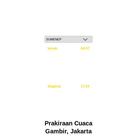
Sabtu, 23 Safar 1448 H / 08 Agustus 2026
Imsak
04:07
Subuh
04:17
Dzuhur
11:34
Ashar
14:55
Maghrib
17:29
Isya
18:40
Tidak ada waktu sholat berikutnya hari ini.
Sumber: Kemenag
Prakiraan Cuaca
Gambir, Jakarta