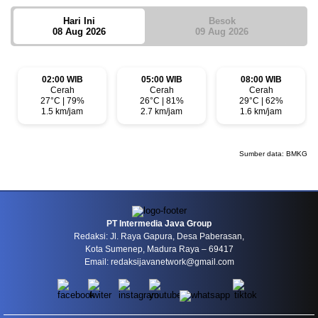
Hari Ini
Besok
08 Aug 2026
09 Aug 2026
02:00 WIB
05:00 WIB
08:00 WIB
Cerah
Cerah
Cerah
27°C | 79%
26°C | 81%
29°C | 62%
1.5 km/jam
2.7 km/jam
1.6 km/jam
Sumber data:
BMKG
PT Intermedia Java Group
Redaksi: Jl. Raya Gapura, Desa Paberasan,
Kota Sumenep, Madura Raya – 69417
Email: redaksijavanetwork@gmail.com