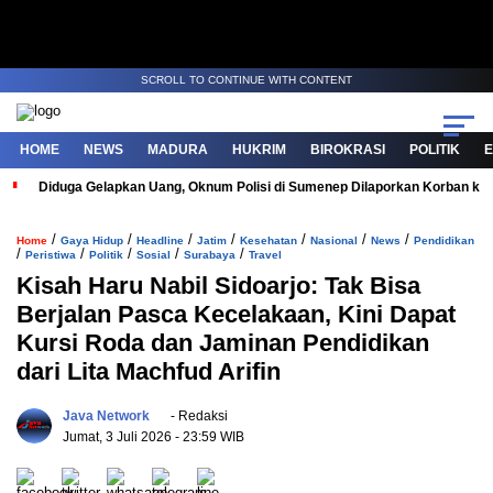
SCROLL TO CONTINUE WITH CONTENT
HOME
NEWS
MADURA
HUKRIM
BIROKRASI
POLITIK
Diduga Gelapkan Uang, Oknum Polisi di Sumenep Dilaporkan Korban ke 
/
/
/
/
/
/
/
Home
Gaya Hidup
Headline
Jatim
Kesehatan
Nasional
News
Pendidikan
/
/
/
/
/
Peristiwa
Politik
Sosial
Surabaya
Travel
Kisah Haru Nabil Sidoarjo: Tak Bisa
Berjalan Pasca Kecelakaan, Kini Dapat
Kursi Roda dan Jaminan Pendidikan
dari Lita Machfud Arifin
Java Network
- Redaksi
Jumat, 3 Juli 2026
- 23:59 WIB