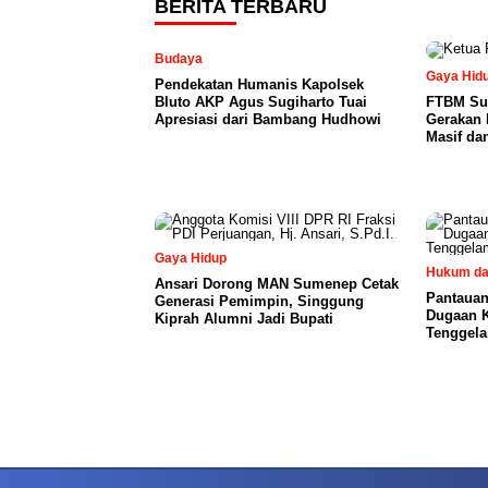
BERITA TERBARU
Budaya
Gaya Hid
Pendekatan Humanis Kapolsek
Bluto AKP Agus Sugiharto Tuai
FTBM Sum
Apresiasi dari Bambang Hudhowi
Gerakan L
Masif da
Gaya Hidup
Hukum da
Ansari Dorong MAN Sumenep Cetak
Pantauan
Generasi Pemimpin, Singgung
Dugaan K
Kiprah Alumni Jadi Bupati
Tenggela