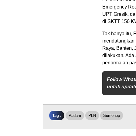
Emergency Rec
UPT Gresik, da
di SKTT 150 KV
Tak hanya itu, 
mendatangkan 8
Raya, Banten, J
dilakukan. Ada 
penormalan paso
Follow What
untuk update
Tag :
Padam
PLN
Sumenep