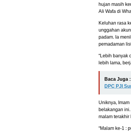
hujan masih ken
Ali Wafa di Wha
Keluhan rasa k
unggahan akun 
padam. Ia menil
pemadaman list
“Lebih banyak 
lebih lama, ber
Baca Juga :
DPC PJI Su
Uniknya, Imam 
belakangan ini
malam terakhir 
“Malam ke-1 : p