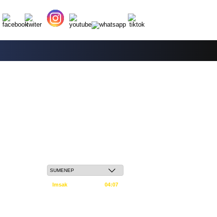
Sabtu, 23 Safar 1448 H / 08 Agustus 2026
Imsak
04:07
Subuh
04:17
Dzuhur
11:34