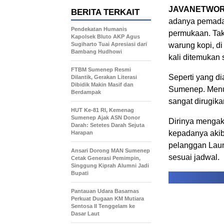
JAVANETWORK
BERITA TERKAIT
adanya pemadam
Pendekatan Humanis
permukaan. Tak 
Kapolsek Bluto AKP Agus
Sugiharto Tuai Apresiasi dari
warung kopi, d
Bambang Hudhowi
kali ditemukan 
FTBM Sumenep Resmi
Seperti yang d
Dilantik, Gerakan Literasi
Dibidik Makin Masif dan
Sumenep. Menur
Berdampak
sangat dirugika
HUT Ke-81 RI, Kemenag
Sumenep Ajak ASN Donor
Dirinya mengak
Darah: Setetes Darah Sejuta
kepadanya akiba
Harapan
pelanggan Laun
Ansari Dorong MAN Sumenep
sesuai jadwal.
Cetak Generasi Pemimpin,
Singgung Kiprah Alumni Jadi
Bupati
Pantauan Udara Basarnas
Perkuat Dugaan KM Mutiara
Sentosa II Tenggelam ke
Dasar Laut