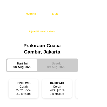
Ashar
14:55
Maghrib
17:29
Isya
18:40
Waktu sholat berikutnya dalam:
0 jam 54 menit 3 detik
Sumber: Kemenag
Prakiraan Cuaca
Gambir, Jakarta
Hari Ini
Besok
08 Aug 2026
09 Aug 2026
01:00 WIB
04:00 WIB
07:00 WIB
Cerah
Cerah
Cerah
27°C | 77%
26°C | 81%
28°C | 70%
3.2 km/jam
1.5 km/jam
2.7 km/jam