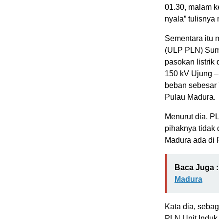
01.30, malam k
nyala” tulisnya 
Sementara itu m
(ULP PLN) Sum
pasokan listri
150 kV Ujung –
beban sebesar
Pulau Madura.
Menurut dia, P
pihaknya tidak
Madura ada di
Baca Juga :
Madura
Kata dia, sebag
PLN Unit Induk