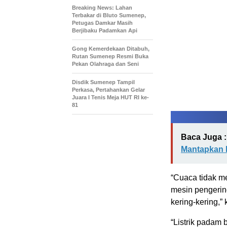
Breaking News: Lahan
Terbakar di Bluto Sumenep,
Petugas Damkar Masih
Berjibaku Padamkan Api
Gong Kemerdekaan Ditabuh,
Rutan Sumenep Resmi Buka
Pekan Olahraga dan Seni
Disdik Sumenep Tampil
Perkasa, Pertahankan Gelar
Juara I Tenis Meja HUT RI ke-
81
Baca Juga :
Mantapkan P
“Cuaca tidak m
mesin pengering
kering-kering,”
“Listrik padam