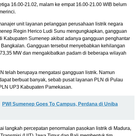
etiga 16.00-21.02, malam ke empat 16.00-21.00 WIB belum
merinci.
anajer unit layanan pelanggan perusahaan listrik negara
enep Regin Herico Ludi Sunu mengungkapkan, gangguan
k di Kabupaten Sumenep akibat adanya gangguan penghantar
 Bangkalan. Gangguan tersebut menyebabkan kehilangan
 73,35 MW dan mengakibatkan padam di beberapa wilayah
LN telah berupaya mengatasi gangguan listrik. Namun
 dapat berbuat banyak, sebab pusat layanan PLN di Pulau
 PLN UP3 Kabupaten Pamekasan.
PWI Sumenep Goes To Campus, Perdana di Uniba
ai langkah percepatan penormalan pasokan listrik di Madura,
 Transmisi (UIT) Jawa Timur dan Bali membentuk tim