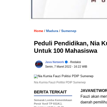
Home
Madura
Sumenep
/
/
Peduli Pendidikan, Nia K
Untuk 100 Mahasiswa
Java Network
- Redaksi
Senin, 7 Maret 2022
- 16:22 WIB
Nia Kurnia Fauzi Politisi PDIP Sumenep
JAVANETWOR
BERITA TERKAIT
Fauzi akan mem
Semarak Lomba Kemerdekaan
daerah pemilih
Persit Yonif TP 931/KJ,