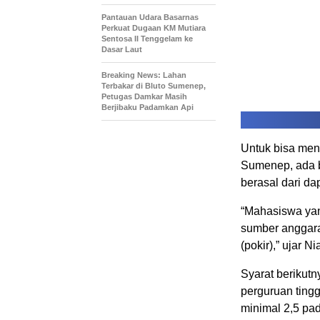
Pantauan Udara Basarnas
Perkuat Dugaan KM Mutiara
Sentosa II Tenggelam ke
Dasar Laut
Breaking News: Lahan
Terbakar di Bluto Sumenep,
Petugas Damkar Masih
Berjibaku Padamkan Api
Untuk bisa men
Sumenep, ada b
berasal dari dapi
“Mahasiswa yan
sumber anggaran
(pokir),” ujar N
Syarat berikutn
perguruan ting
minimal 2,5 pa