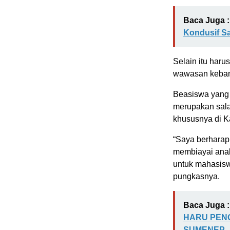
Baca Juga :
Kondusif S
Selain itu haru
wawasan kebang
Beasiswa yang 
merupakan sala
khususnya di 
“Saya berharap
membiayai ana
untuk mahasis
pungkasnya.
Baca Juga :
HARU PEN
SUMENEP