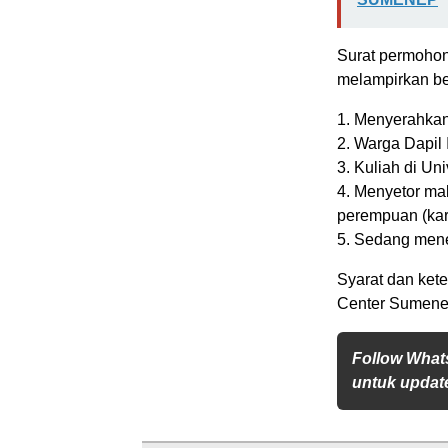
Surat permohon
melampirkan be
1. Menyerahkan 
2. Warga Dapil I
3. Kuliah di Un
4. Menyetor ma
perempuan (kary
5. Sedang mene
Syarat dan kete
Center Sumenep 
Follow What
untuk update