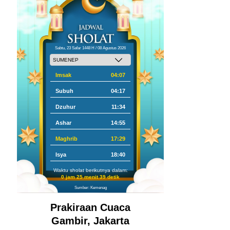
Sabtu, 23 Safar 1448 H / 08 Agustus 2026
Imsak
04:07
Subuh
04:17
Dzuhur
11:34
Ashar
14:55
Maghrib
17:29
Isya
18:40
Waktu sholat berikutnya dalam:
0 jam 25 menit 38 detik
Sumber: Kemenag
Prakiraan Cuaca
Gambir, Jakarta