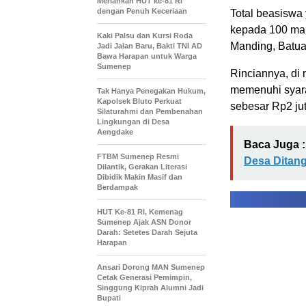
Meriahkan HUT ke-81 RI
dengan Penuh Keceriaan
Total beasisw
kepada 100 mah
Kaki Palsu dan Kursi Roda
Manding, Batua
Jadi Jalan Baru, Bakti TNI AD
Bawa Harapan untuk Warga
Sumenep
Rinciannya, di
memenuhi syara
Tak Hanya Penegakan Hukum,
Kapolsek Bluto Perkuat
sebesar Rp2 jut
Silaturahmi dan Pembenahan
Lingkungan di Desa
Aengdake
Baca Juga :
FTBM Sumenep Resmi
Desa Ditan
Dilantik, Gerakan Literasi
Dibidik Makin Masif dan
Berdampak
HUT Ke-81 RI, Kemenag
Sumenep Ajak ASN Donor
Darah: Setetes Darah Sejuta
Harapan
Ansari Dorong MAN Sumenep
Cetak Generasi Pemimpin,
Singgung Kiprah Alumni Jadi
Bupati