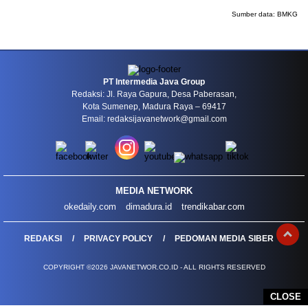
Sumber data:
BMKG
PT Intermedia Java Group
Redaksi: Jl. Raya Gapura, Desa Paberasan,
Kota Sumenep, Madura Raya – 69417
Email: redaksijavanetwork@gmail.com
MEDIA NETWORK
okedaily.com
dimadura.id
trendikabar.com
REDAKSI
PRIVACY POLICY
PEDOMAN MEDIA SIBER
COPYRIGHT ©2026 JAVANETWOR.CO.ID - ALL RIGHTS RESERVED
CLOSE