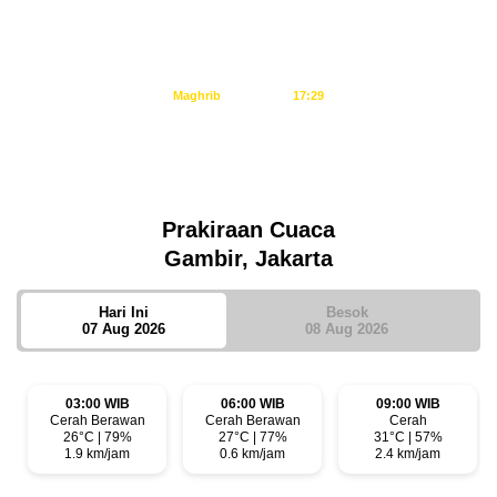
Dzuhur
11:34
Ashar
14:55
Maghrib
17:29
Isya
18:40
Tidak ada waktu sholat berikutnya hari ini.
Sumber: Kemenag
Prakiraan Cuaca
Gambir, Jakarta
Hari Ini
Besok
07 Aug 2026
08 Aug 2026
03:00 WIB
06:00 WIB
09:00 WIB
Cerah Berawan
Cerah Berawan
Cerah
26°C | 79%
27°C | 77%
31°C | 57%
1.9 km/jam
0.6 km/jam
2.4 km/jam