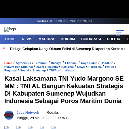
SCROLL TO CONTINUE WITH CONTENT
HOME
NEWS
MADURA
HUKRIM
BIROKRASI
POLITIK
Diduga Gelapkan Uang, Oknum Polisi di Sumenep Dilaporkan Korban ke 
/
/
/
/
/
/
/
Home
Agrobisnis
Birokrasi
Budaya
Ekonomi
Gaya Hidup
Headline
/
/
/
/
/
/
/
Hukum dan Kriminal
Jatim
Madura
Nasional
News
Peristiwa
Politik
/
/
/
/
Regional
Sosial
Sumenep
TNI/Polri
Wisata
Kasal Laksamana TNI Yudo Margono SE
MM : TNI AL Bangun Kekuatan Strategis
Di Kabupaten Sumenep Wujudkan
Indonesia Sebagai Poros Maritim Dunia
Java Network
- Redaksi
Minggu, 29 Mei 2022
- 22:17 WIB