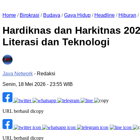
Home
/
Birokrasi
/
Budaya
/
Gaya Hidup
/
Headline
/
Hiburan
/
Hardiknas dan Harkitnas 20
Literasi dan Teknologi
Java Network
- Redaksi
Senin, 18 Mei 2026
- 23:55 WIB
URL berhasil dicopy
URL berhasil dicopy