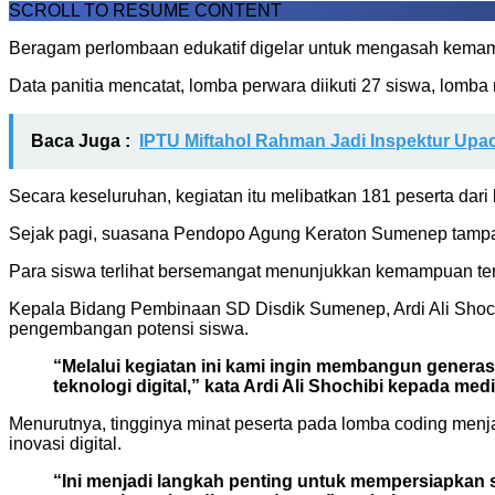
SCROLL TO RESUME CONTENT
Beragam perlombaan edukatif digelar untuk mengasah kemampu
Data panitia mencatat, lomba perwara diikuti 27 siswa, lomba 
Baca Juga :
IPTU Miftahol Rahman Jadi Inspektur Upac
Secara keseluruhan, kegiatan itu melibatkan 181 peserta dar
Sejak pagi, suasana Pendopo Agung Keraton Sumenep tampa
Para siswa terlihat bersemangat menunjukkan kemampuan terba
Kepala Bidang Pembinaan SD Disdik Sumenep, Ardi Ali Shochi
pengembangan potensi siswa.
“Melalui kegiatan ini kami ingin membangun generas
teknologi digital,” kata Ardi Ali Shochibi kepada medi
Menurutnya, tingginya minat peserta pada lomba coding menjad
inovasi digital.
“Ini menjadi langkah penting untuk mempersiapkan su