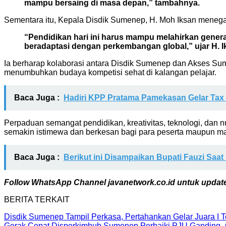
mampu bersaing di masa depan,” tambahnya.
Sementara itu, Kepala Disdik Sumenep, H. Moh Iksan menega
“Pendidikan hari ini harus mampu melahirkan generas
beradaptasi dengan perkembangan global,” ujar H. 
Ia berharap kolaborasi antara Disdik Sumenep dan Akses Sum
menumbuhkan budaya kompetisi sehat di kalangan pelajar.
Baca Juga :
Hadiri KPP Pratama Pamekasan Gelar Tax
Perpaduan semangat pendidikan, kreativitas, teknologi, da
semakin istimewa dan berkesan bagi para peserta maupun ma
Baca Juga :
Berikut ini Disampaikan Bupati Fauzi Saa
Follow WhatsApp Channel javanetwork.co.id untuk update 
BERITA TERKAIT
Disdik Sumenep Tampil Perkasa, Pertahankan Gelar Juara I 
Gerak Cepat Disperkimhub Sumenep Perbaiki PJU Ganding–Gu