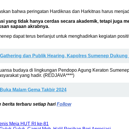
skan bahwa peringatan Hardiknas dan Harkitnas harus menjad
i yang tidak hanya cerdas secara akademik, tetapi juga me
Iksan sapaan akrabnya.
enep dapat terus berlanjut untuk menghadirkan kegiatan posit
 Gathering dan Publik Hearing, Kapolres Sumenep Dukung
n nuansa budaya di lingkungan Pendopo Agung Keraton Sumenep
syarakat yang hadir. (REDJAVA****)
t Buka Malam Gema Takbir 2024
berita terbaru setiap hari
Follow
Tenis Meja HUT RI ke-81
luk-Guluk, Camat Moh. Halil Rosihan Beri Apresiasi