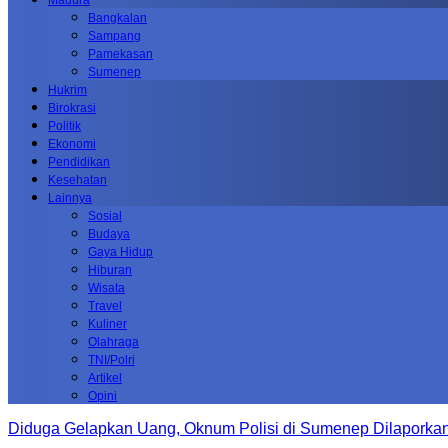
Madura
Bangkalan
Sampang
Pamekasan
Sumenep
Hukrim
Birokrasi
Politik
Ekonomi
Pendidikan
Kesehatan
Lainnya
Sosial
Budaya
Gaya Hidup
Hiburan
Wisata
Travel
Kuliner
Olahraga
TNI/Polri
Artikel
Opini
Diduga Gelapkan Uang, Oknum Polisi di Sumenep Dilaporkan