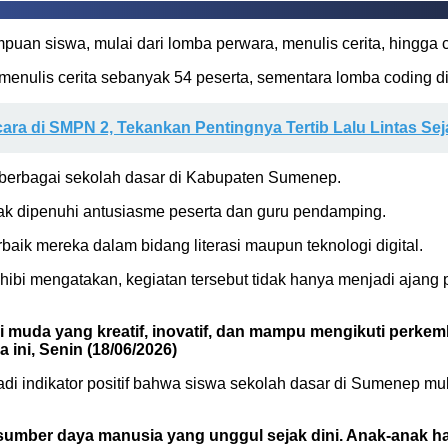
an siswa, mulai dari lomba perwara, menulis cerita, hingga 
menulis cerita sebanyak 54 peserta, sementara lomba coding dii
ara di SMPN 2, Tekankan Pentingnya Tertib Lalu Lintas Sej
i berbagai sekolah dasar di Kabupaten Sumenep.
k dipenuhi antusiasme peserta dan guru pendamping.
ik mereka dalam bidang literasi maupun teknologi digital.
bi mengatakan, kegiatan tersebut tidak hanya menjadi ajang p
i muda yang kreatif, inovatif, dan mampu mengikuti perkem
a ini, Senin (18/06/2026)
i indikator positif bahwa siswa sekolah dasar di Sumenep mula
mber daya manusia yang unggul sejak dini. Anak-anak harus