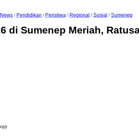
News
/
Pendidikan
/
Peristiwa
/
Regional
/
Sosial
/
Sumenep
26 di Sumenep Meriah, Ratus