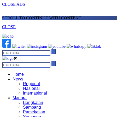
CLOSE ADS
SCROLL TO CONTINUE WITH CONTENT
CLOSE
✖
Home
News
Regional
Nasional
Internasional
Madura
Bangkalan
Sampang
Pamekasan
Sumenep