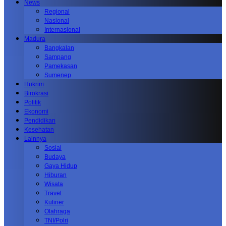
News
Regional
Nasional
Internasional
Madura
Bangkalan
Sampang
Pamekasan
Sumenep
Hukrim
Birokrasi
Politik
Ekonomi
Pendidikan
Kesehatan
Lainnya
Sosial
Budaya
Gaya Hidup
Hiburan
Wisata
Travel
Kuliner
Olahraga
TNI/Polri