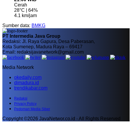
Cerah
28°C | 64%
4.1 km/jam
Sumber data:
BMKG
PT Intermedia Java Group
Redaksi: Jl. Raya Gapura, Desa Paberasan,
Kota Sumenep, Madura Raya – 69417
Email: redaksijavanetwork@gmail.com
Media Network
okedaily.com
dimadura.id
trendikabar.com
Redaksi
Privacy Policy
Pedoman Media Siber
Copyright ©2026 JavaNetwor.co.id - All Rights Reserved