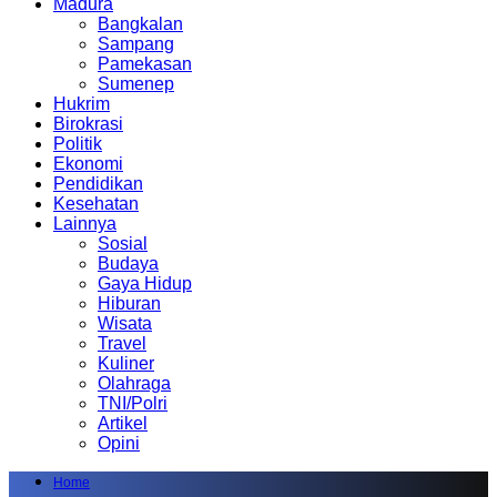
Madura
Bangkalan
Sampang
Pamekasan
Sumenep
Hukrim
Birokrasi
Politik
Ekonomi
Pendidikan
Kesehatan
Lainnya
Sosial
Budaya
Gaya Hidup
Hiburan
Wisata
Travel
Kuliner
Olahraga
TNI/Polri
Artikel
Opini
Home