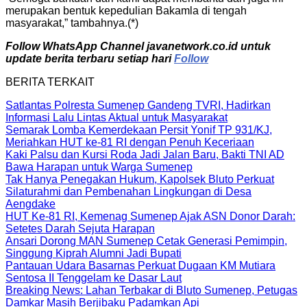
merupakan bentuk kepedulian Bakamla di tengah
masyarakat,” tambahnya.(*)
Follow WhatsApp Channel javanetwork.co.id untuk
update berita terbaru setiap hari
Follow
BERITA TERKAIT
Satlantas Polresta Sumenep Gandeng TVRI, Hadirkan
Informasi Lalu Lintas Aktual untuk Masyarakat
Semarak Lomba Kemerdekaan Persit Yonif TP 931/KJ,
Meriahkan HUT ke-81 RI dengan Penuh Keceriaan
Kaki Palsu dan Kursi Roda Jadi Jalan Baru, Bakti TNI AD
Bawa Harapan untuk Warga Sumenep
Tak Hanya Penegakan Hukum, Kapolsek Bluto Perkuat
Silaturahmi dan Pembenahan Lingkungan di Desa
Aengdake
HUT Ke-81 RI, Kemenag Sumenep Ajak ASN Donor Darah:
Setetes Darah Sejuta Harapan
Ansari Dorong MAN Sumenep Cetak Generasi Pemimpin,
Singgung Kiprah Alumni Jadi Bupati
Pantauan Udara Basarnas Perkuat Dugaan KM Mutiara
Sentosa II Tenggelam ke Dasar Laut
Breaking News: Lahan Terbakar di Bluto Sumenep, Petugas
Damkar Masih Berjibaku Padamkan Api