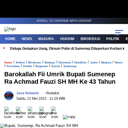
SCROLL TO CONTINUE WITH CONTENT
HOME
NEWS
MADURA
HUKRIM
BIROKRASI
POLITIK
Diduga Gelapkan Uang, Oknum Polisi di Sumenep Dilaporkan Korban ke 
/
/
/
/
/
/
/
/
Home
Artikel
Birokrasi
Budaya
Ekonomi
Headline
Jatim
Madura
News
/
/
/
/
/
Peristiwa
Politik
Regional
Sosial
Sumenep
Barokallah Fii Umrik Bupati Sumenep
Ra Achmad Fauzi SH MH Ke 43 Tahun
Java Network
- Redaksi
Sabtu, 21 Mei 2022
- 11:29 WIB