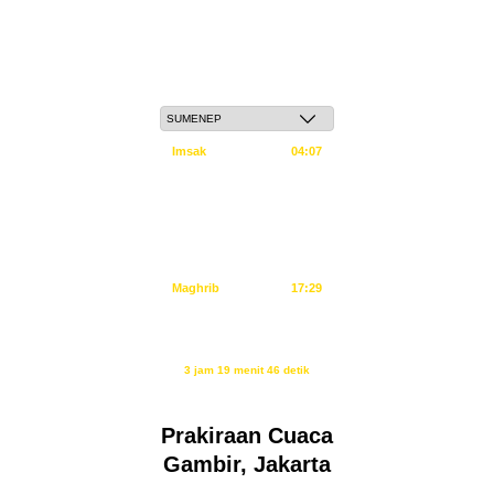
Ahad, 24 Safar 1448 H / 09 Agustus 2026
Imsak
04:07
Subuh
04:17
Dzuhur
11:34
Ashar
14:54
Maghrib
17:29
Isya
18:40
Waktu sholat berikutnya dalam:
3 jam 19 menit 45 detik
Sumber: Kemenag
Prakiraan Cuaca
Gambir, Jakarta