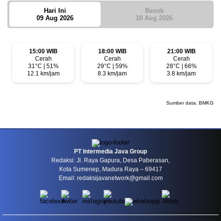
Hari Ini
Besok
09 Aug 2026
10 Aug 2026
15:00 WIB
18:00 WIB
21:00 WIB
Cerah
Cerah
Cerah
31°C | 51%
29°C | 59%
28°C | 66%
12.1 km/jam
8.3 km/jam
3.8 km/jam
Sumber data:
BMKG
PT Intermedia Java Group
Redaksi: Jl. Raya Gapura, Desa Paberasan,
Kota Sumenep, Madura Raya – 69417
Email: redaksijavanetwork@gmail.com