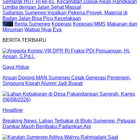
Semarak HUT RI ke-81, Kecamatan Dasuk Awali Rangkaian
Lomba dengan Jalan Sehat Massal
Satlantas Sumenep Ingatkan Pekerja Proyek, Material di
Badan Jalan Bisa Picu Kecelakaan
Tag :
Berita Sumenep
Koperasi
Koperasi MMS
Makanan dan
Minuman
Wabup Nyai Eva
BERITA TERBARU
Gaya Hidup
Ansari Dorong MAN Sumenep Cetak Generasi Pemimpin,
Singgung Kiprah Alumni Jadi Bupati
Headline
Breaking News: Lahan Terbakar di Bluto Sumenep, Petugas
Damkar Masih Berjibaku Padamkan Api