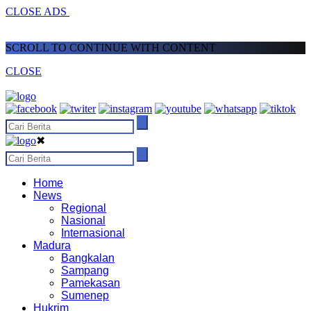
CLOSE ADS
SCROLL TO CONTINUE WITH CONTENT
CLOSE
✖
Home
News
Regional
Nasional
Internasional
Madura
Bangkalan
Sampang
Pamekasan
Sumenep
Hukrim