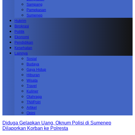
Sampang
Pamekasan
Sumenep
Hukrim
Birokrasi
Politik
Ekonomi
Pendidikan
Kesehatan
Lainnya
Sosial
Budaya
Gaya Hidup
Hiburan
Wisata
Travel
Kuliner
Olahraga
TNI/Polri
Artikel
Opini
Diduga Gelapkan Uang, Oknum Polisi di Sumenep
Dilaporkan Korban ke Polresta