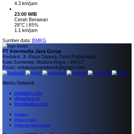
4.3 km/jam
23:00 WIB
Cerah Berawan
28°C | 65%
1.1 km/jam
Sumber data:
BMKG
PT Intermedia Java Group
Redaksi: Jl. Raya Gapura, Desa Paberasan,
Kota Sumenep, Madura Raya – 69417
Email: redaksijavanetwork@gmail.com
Media Network
okedaily.com
dimadura.id
trendikabar.com
Redaksi
Privacy Policy
Pedoman Media Siber