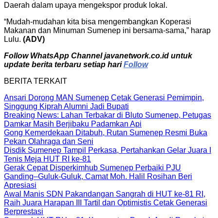
Daerah dalam upaya mengekspor produk lokal.
“Mudah-mudahan kita bisa mengembangkan Koperasi
Makanan dan Minuman Sumenep ini bersama-sama,” harap
Lulu.
(ADV)
Follow WhatsApp Channel javanetwork.co.id untuk
update berita terbaru setiap hari
Follow
BERITA TERKAIT
Ansari Dorong MAN Sumenep Cetak Generasi Pemimpin,
Singgung Kiprah Alumni Jadi Bupati
Breaking News: Lahan Terbakar di Bluto Sumenep, Petugas
Damkar Masih Berjibaku Padamkan Api
Gong Kemerdekaan Ditabuh, Rutan Sumenep Resmi Buka
Pekan Olahraga dan Seni
Disdik Sumenep Tampil Perkasa, Pertahankan Gelar Juara I
Tenis Meja HUT RI ke-81
Gerak Cepat Disperkimhub Sumenep Perbaiki PJU
Ganding–Guluk-Guluk, Camat Moh. Halil Rosihan Beri
Apresiasi
Awal Manis SDN Pakandangan Sangrah di HUT ke-81 RI,
Raih Juara Harapan III Tartil dan Optimistis Cetak Generasi
Berprestasi