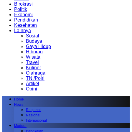
Birokrasi
Politik
Ekonomi
Pendidikan
Kesehatan
Lainnya
Sosial
Budaya
Gaya Hidup
Hiburan
Wisata
Travel
Kuliner
Olahraga
TNI/Polri
Artikel
Opini
Home
News
Regional
Nasional
Internasional
Madura
Bangkalan