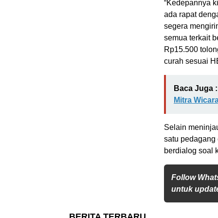
“Kedepannya k
ada rapat deng
segera mengirim
semua terkait 
Rp15.500 tolong
curah sesuai H
Baca Juga :
Mitra Wicar
Selain meninja
satu pedagang d
berdialog soal
Follow What
untuk update
BERITA TERBARU