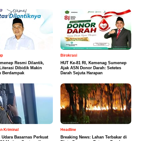
up
Birokrasi
enep Resmi Dilantik,
HUT Ke-81 RI, Kemenag Sumenep
iterasi Dibidik Makin
Ajak ASN Donor Darah: Setetes
n Berdampak
Darah Sejuta Harapan
n Kriminal
Headline
 Udara Basarnas Perkuat
Breaking News: Lahan Terbakar di