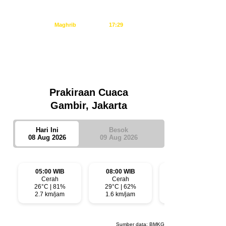
Ashar
14:55
Maghrib
17:29
Isya
18:40
Tidak ada waktu sholat berikutnya hari
ini.
Sumber: Kemenag
Prakiraan Cuaca
Gambir, Jakarta
Hari Ini
Besok
08 Aug 2026
09 Aug 2026
05:00 WIB
08:00 WIB
11:00 WIB
Cerah
Cerah
Cerah
26°C | 81%
29°C | 62%
32°C | 48%
2.7 km/jam
1.6 km/jam
10 km/jam
Sumber data:
BMKG