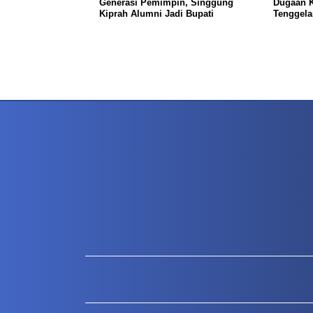
Generasi Pemimpin, Singgung
Dugaan K
Kiprah Alumni Jadi Bupati
Tenggela