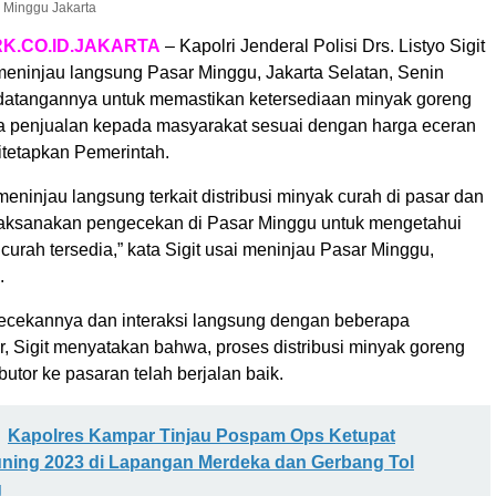
r Minggu Jakarta
K.CO.ID.JAKARTA
– Kapolri Jenderal Polisi Drs. Listyo Sigit
eninjau langsung Pasar Minggu, Jakarta Selatan, Senin
edatangannya untuk memastikan ketersediaan minyak goreng
a penjualan kepada masyarakat sesuai dengan harga eceran
ditetapkan Pemerintah.
 meninjau langsung terkait distribusi minyak curah di pasar dan
melaksanakan pengecekan di Pasar Minggu untuk mengetahui
urah tersedia,” kata Sigit usai meninjau Pasar Minggu,
.
gecekannya dan interaksi langsung dengan beberapa
, Sigit menyatakan bahwa, proses distribusi minyak goreng
ibutor ke pasaran telah berjalan baik.
Kapolres Kampar Tinjau Pospam Ops Ketupat
ning 2023 di Lapangan Merdeka dan Gerbang Tol
g