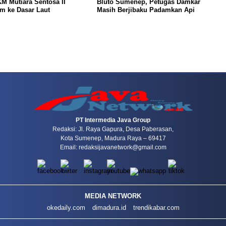
M Mutiara Sentosa II
Bluto Sumenep, Petugas Damkar
m ke Dasar Laut
Masih Berjibaku Padamkan Api
PT Intermedia Java Group
Redaksi: Jl. Raya Gapura, Desa Paberasan,
Kota Sumenep, Madura Raya – 69417
Email: redaksijavanetwork@gmail.com
MEDIA NETWORK
okedaily.com
dimadura.id
trendikabar.com