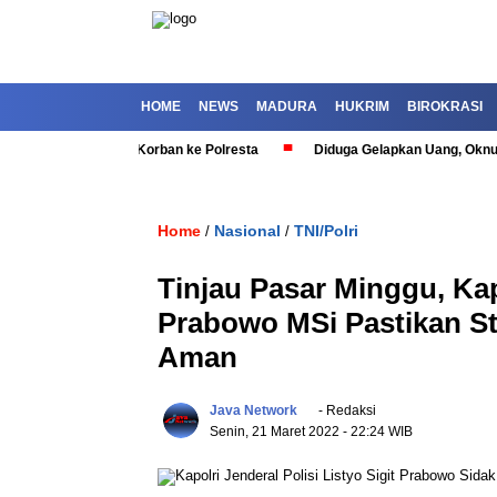
HOME
NEWS
MADURA
HUKRIM
BIROKRASI
ep Dilaporkan Korban ke Polresta
Diduga Gelapkan Uang, Oknum Polis
Home
Nasional
TNI/Polri
/
/
Tinjau Pasar Minggu, Kapo
Prabowo MSi Pastikan S
Aman
Java Network
- Redaksi
Senin, 21 Maret 2022
- 22:24 WIB