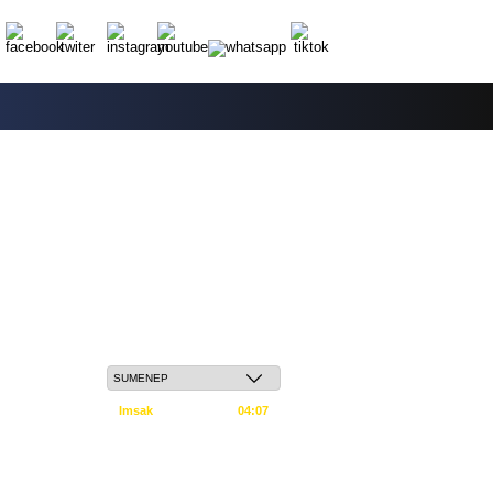
Sabtu, 23 Safar 1448 H / 08 Agustus 2026
Imsak
04:07
Subuh
04:17
Dzuhur
11:34