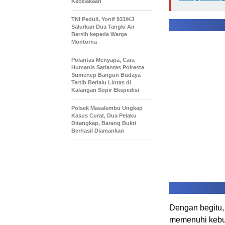
Kecelakaan
TNI Peduli, Yonif 931/KJ
Salurkan Dua Tangki Air
Bersih kepada Warga
Montorna
Polantas Menyapa, Cara
Humanis Satlantas Polresta
Sumenep Bangun Budaya
Tertib Berlalu Lintas di
Kalangan Sopir Ekspedisi
Polsek Masalembu Ungkap
Kasus Curat, Dua Pelaku
Ditangkap, Barang Bukti
Berhasil Diamankan
Dengan begitu, 
memenuhi kebut