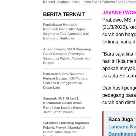
Kapolri Jenderal Polisi Listyo Sigit Prabowo Sidak Pasa
JAVANETWOR
BERITA TERKAIT
Prabowo, MSi m
Pendekatan Humanis
(21/3/2022). k
Kapolsek Bluto AKP Agus
Sugiharto Tuai Apresiasi dari
curah dan harg
Bambang Hudhowi
tertinggi yang 
Ansari Dorong MAN Sumenep
“Baru saja kita
Cetak Generasi Pemimpin,
Singgung Kiprah Alumni Jadi
hari ini kita 
Bupati
apakah minyak c
Pantauan Udara Basarnas
Jakarta Selatan
Perkuat Dugaan KM Mutiara
Sentosa II Tenggelam ke
Dari hasil pen
Dasar Laut
pedagang pasar
Semarak HUT RI ke-81,
curah dari distr
Kecamatan Dasuk Awali
Rangkaian Lomba dengan
Jalan Sehat Massal
Baca Juga :
Satlantas Sumenep Ingatkan
Lancang Ku
Pekerja Proyek, Material di
Badan Jalan Bisa Picu
Bangkinan