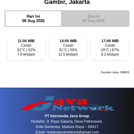
Gambir, Jakarta
Hari Ini
Besok
08 Aug 2026
09 Aug 2026
11:00 WIB
14:00 WIB
17:00 WIB
Cerah
Cerah
Cerah
32°C | 52%
31°C | 59%
29°C | 67%
7.6 km/jam
11.5 km/jam
8.2 km/jam
Sumber data:
BMKG
PT Intermedia Java Group
Redaksi: Jl. Raya Gapura, Desa Paberasan,
Kota Sumenep, Madura Raya – 69417
Email: redaksijavanetwork@gmail.com