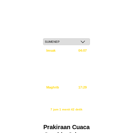
Sabtu, 23 Safar 1448 H / 08 Agustus 2026
Imsak
04:07
Subuh
04:17
Dzuhur
11:34
Ashar
14:55
Maghrib
17:29
Isya
18:40
Waktu sholat berikutnya dalam:
7 jam 1 menit 41 detik
Sumber: Kemenag
Prakiraan Cuaca