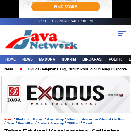
SCROLL TO CONTINUE WITH CONTENT
HOME
NEWS
MADURA
HUKRIM
BIROKRASI
POLITIK
resta
Diduga Gelapkan Uang, Oknum Polisi di Sumenep Dilaporkan Kor
/
/
/
/
/
/
Home
Birokrasi
Budaya
Gaya Hidup
Hiburan
Hukum dan Kriminal
Kuliner
/
/
/
/
/
/
News
Pendidikan
Sosial
Sumenep
TNI/Polri
Travel