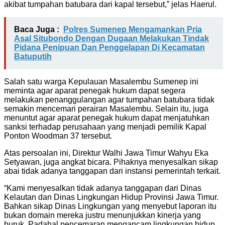
akibat tumpahan batubara dari kapal tersebut,” jelas Haerul.
Baca Juga :
Polres Sumenep Mengamankan Pria
Asal Situbondo Dengan Dugaan Melakukan Tindak
Pidana Penipuan Dan Penggelapan Di Kecamatan
Batuputih
Salah satu warga Kepulauan Masalembu Sumenep ini
meminta agar aparat penegak hukum dapat segera
melakukan penanggulangan agar tumpahan batubara tidak
semakin mencemari perairan Masalembu. Selain itu, juga
menuntut agar aparat penegak hukum dapat menjatuhkan
sanksi terhadap perusahaan yang menjadi pemilik Kapal
Ponton Woodman 37 tersebut.
Atas persoalan ini, Direktur Walhi Jawa Timur Wahyu Eka
Setyawan, juga angkat bicara. Pihaknya menyesalkan sikap
abai tidak adanya tanggapan dari instansi pemerintah terkait.
“Kami menyesalkan tidak adanya tanggapan dari Dinas
Kelautan dan Dinas Lingkungan Hidup Provinsi Jawa Timur.
Bahkan sikap Dinas Lingkungan yang menyebut laporan itu
bukan domain mereka justru menunjukkan kinerja yang
buruk. Padahal pencemaran mengancam lingkungan hidup