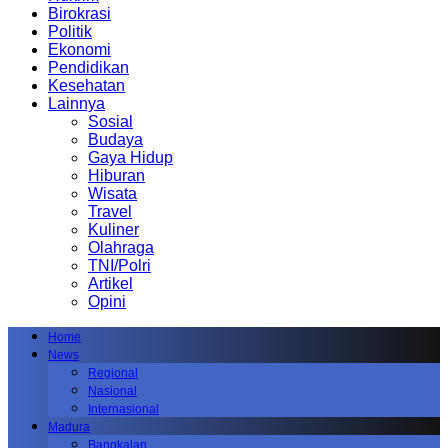
Birokrasi
Politik
Ekonomi
Pendidikan
Kesehatan
Lainnya
Sosial
Budaya
Gaya Hidup
Hiburan
Wisata
Travel
Kuliner
Olahraga
TNI/Polri
Artikel
Opini
Home
News
Regional
Nasional
Internasional
Madura
Bangkalan