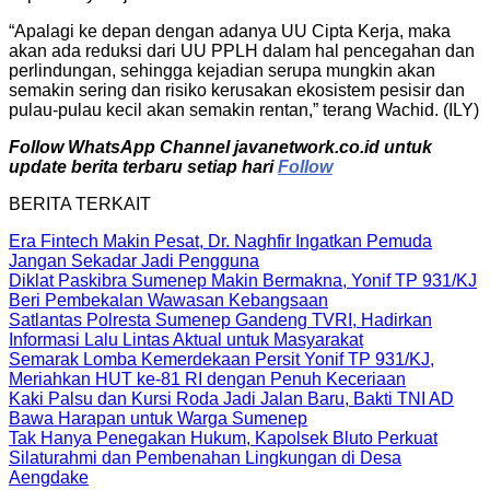
“Apalagi ke depan dengan adanya UU Cipta Kerja, maka
akan ada reduksi dari UU PPLH dalam hal pencegahan dan
perlindungan, sehingga kejadian serupa mungkin akan
semakin sering dan risiko kerusakan ekosistem pesisir dan
pulau-pulau kecil akan semakin rentan,” terang Wachid. (ILY)
Follow WhatsApp Channel javanetwork.co.id untuk
update berita terbaru setiap hari
Follow
BERITA TERKAIT
Era Fintech Makin Pesat, Dr. Naghfir Ingatkan Pemuda
Jangan Sekadar Jadi Pengguna
Diklat Paskibra Sumenep Makin Bermakna, Yonif TP 931/KJ
Beri Pembekalan Wawasan Kebangsaan
Satlantas Polresta Sumenep Gandeng TVRI, Hadirkan
Informasi Lalu Lintas Aktual untuk Masyarakat
Semarak Lomba Kemerdekaan Persit Yonif TP 931/KJ,
Meriahkan HUT ke-81 RI dengan Penuh Keceriaan
Kaki Palsu dan Kursi Roda Jadi Jalan Baru, Bakti TNI AD
Bawa Harapan untuk Warga Sumenep
Tak Hanya Penegakan Hukum, Kapolsek Bluto Perkuat
Silaturahmi dan Pembenahan Lingkungan di Desa
Aengdake