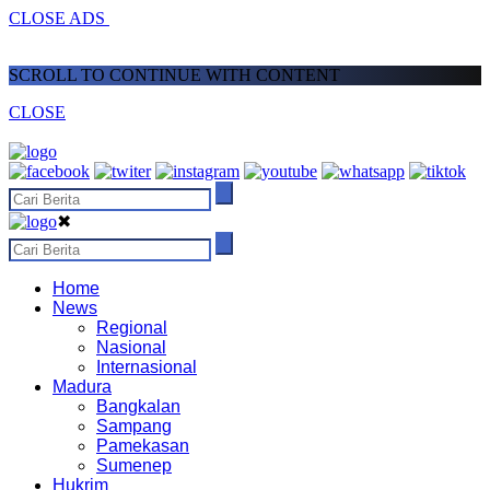
CLOSE ADS
SCROLL TO CONTINUE WITH CONTENT
CLOSE
✖
Home
News
Regional
Nasional
Internasional
Madura
Bangkalan
Sampang
Pamekasan
Sumenep
Hukrim