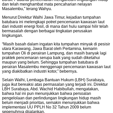
dan telah menghambat mata pencaharian nelayan
Masalembu,” terang Wahyu.
Menurut Direktur Walhi Jawa Timur, kejadian tumpahan
batubara ini melengkapi potret pencemaran kawasan laut
dari industri energi fosil, di mana dari hulu sampai hilir telah
bermasalah dengan berbagai tingkatan perusakan
lingkungan.
“Masih basah dalam ingatan kita tumpahan minyak di pesisir
utara Karawang, Jawa Barat oleh Pertamina, kemarin
tumpahan Oli di perairan Lampung, dan masih banyak lagi
praktek pencemaran serupa baik yang sudah diketahui
maupun yang belum. Sehingga tumpahan batubara di
perairan Masalembu menggenapi pencemaran kawasan laut
yang diakibatkan industri kotor,” bebernya.
Selain Walhi, Lembaga Bantuan Hukum (LBH) Surabaya,
juga ikut bereaksi atas permasalan yang terjadi ini. Direktur
LBH Surabaya, Abd. Wachid Habibullah, mengatakan,
bahwa hal ini pun menunjukkan bahwa persoalan
pengelolaan dan perlindungan lingkungan hidup masih
belum menjadi prioritas, semakin menunjukkan bahwa
implementasi UU PPLH No 32 Tahun 2009 belum
sepenuhnya dijalankan.