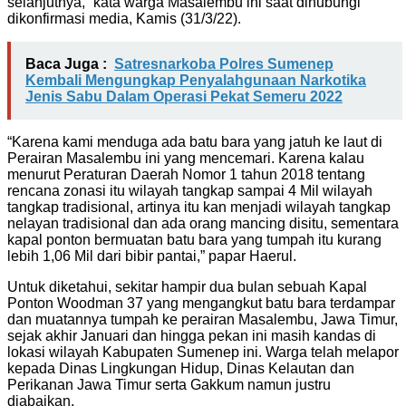
selanjutnya,” kata warga Masalembu ini saat dihubungi
dikonfirmasi media, Kamis (31/3/22).
Baca Juga :
Satresnarkoba Polres Sumenep
Kembali Mengungkap Penyalahgunaan Narkotika
Jenis Sabu Dalam Operasi Pekat Semeru 2022
“Karena kami menduga ada batu bara yang jatuh ke laut di
Perairan Masalembu ini yang mencemari. Karena kalau
menurut Peraturan Daerah Nomor 1 tahun 2018 tentang
rencana zonasi itu wilayah tangkap sampai 4 Mil wilayah
tangkap tradisional, artinya itu kan menjadi wilayah tangkap
nelayan tradisional dan ada orang mancing disitu, sementara
kapal ponton bermuatan batu bara yang tumpah itu kurang
lebih 1,06 Mil dari bibir pantai,” papar Haerul.
Untuk diketahui, sekitar hampir dua bulan sebuah Kapal
Ponton Woodman 37 yang mengangkut batu bara terdampar
dan muatannya tumpah ke perairan Masalembu, Jawa Timur,
sejak akhir Januari dan hingga pekan ini masih kandas di
lokasi wilayah Kabupaten Sumenep ini. Warga telah melapor
kepada Dinas Lingkungan Hidup, Dinas Kelautan dan
Perikanan Jawa Timur serta Gakkum namun justru
diabaikan.