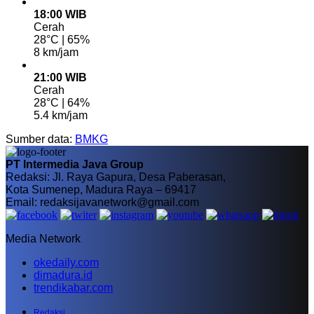
18:00 WIB
Cerah
28°C | 65%
8 km/jam
21:00 WIB
Cerah
28°C | 64%
5.4 km/jam
Sumber data:
BMKG
PT Intermedia Java Group
Redaksi: Jl. Raya Gapura, Desa Paberasan,
Kota Sumenep, Madura Raya – 69417
Email: redaksijavanetwork@gmail.com
Media Network
okedaily.com
dimadura.id
trendikabar.com
Redaksi