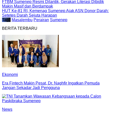
FTBM Sumenep Resmi Dilantik, Gerakan Literasi Dibidik
Makin Masif dan Berdampak
HUT Ke-81 RI, Kemenag Sumenep Ajak ASN Donor Darah:
Setetes Darah Sejuta Harapan
Tag :
Masalembu
Perairan
Sumenep
BERITA TERBARU
Ekonomi
Era Fintech Makin Pesat, Dr. Naghfir Ingatkan Pemuda
Jangan Sekadar Jadi Pengguna
News