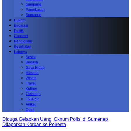
Sampang
Pamekasan
Sumenep
Hukrim
Birokrasi
Politik
Ekonomi
Pendidikan
Kesehatan
Lainnya
Sosial
Budaya
Gaya Hidup
Hiburan
Wisata
Travel
Kuliner
Olahraga
TNI/Polri
Artikel
Opini
Diduga Gelapkan Uang, Oknum Polisi di Sumenep
Dilaporkan Korban ke Polresta