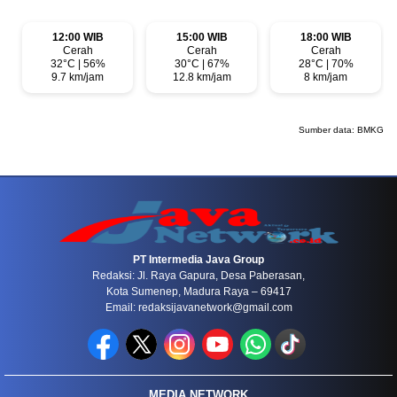
12:00 WIB
15:00 WIB
18:00 WIB
Cerah
Cerah
Cerah
32°C | 56%
30°C | 67%
28°C | 70%
9.7 km/jam
12.8 km/jam
8 km/jam
Sumber data:
BMKG
PT Intermedia Java Group
Redaksi: Jl. Raya Gapura, Desa Paberasan,
Kota Sumenep, Madura Raya – 69417
Email: redaksijavanetwork@gmail.com
MEDIA NETWORK