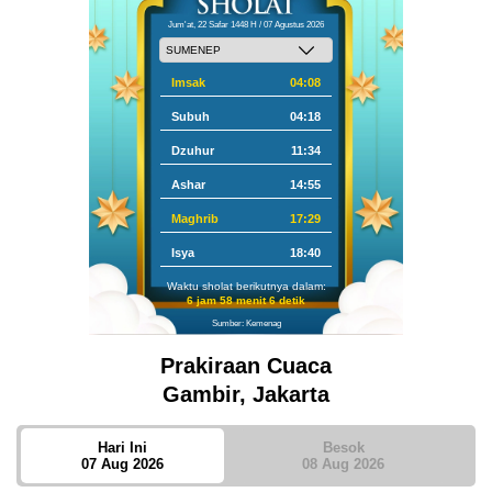
Jum'at, 22 Safar 1448 H / 07 Agustus 2026
Imsak
04:08
Subuh
04:18
Dzuhur
11:34
Ashar
14:55
Maghrib
17:29
Isya
18:40
Waktu sholat berikutnya dalam:
6 jam 58 menit 6 detik
Sumber: Kemenag
Prakiraan Cuaca
Gambir, Jakarta
Hari Ini
Besok
07 Aug 2026
08 Aug 2026