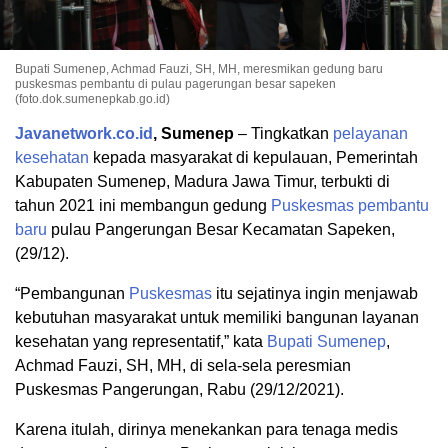
Bupati Sumenep, Achmad Fauzi, SH, MH, meresmikan gedung baru
puskesmas pembantu di pulau pagerungan besar sapeken
(foto.dok.sumenepkab.go.id)
Javanetwork.co.id
, Sumenep
– Tingkatkan
pelayanan
kesehatan
kepada masyarakat di kepulauan, Pemerintah
Kabupaten Sumenep, Madura Jawa Timur, terbukti di
tahun 2021 ini membangun gedung
Puskesmas pembantu
baru
pulau Pangerungan Besar Kecamatan Sapeken,
(29/12).
“Pembangunan
Puskesmas
itu sejatinya ingin menjawab
kebutuhan masyarakat untuk memiliki bangunan layanan
kesehatan yang representatif,” kata
Bupati Sumenep
,
Achmad Fauzi, SH, MH, di sela-sela peresmian
Puskesmas Pangerungan, Rabu (29/12/2021).
Karena itulah, dirinya menekankan para tenaga medis