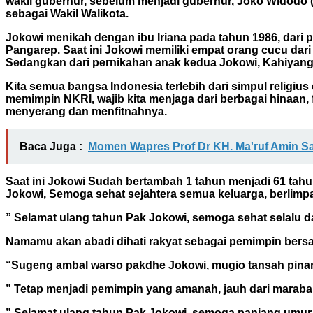
wakil gubernur, sebelum menjadi gubernur, Joko Widodo (
sebagai Wakil Walikota.
Jokowi menikah dengan ibu Iriana pada tahun 1986, dari
Pangarep. Saat ini Jokowi memiliki empat orang cucu da
Sedangkan dari pernikahan anak kedua Jokowi, Kahiyang
Kita semua bangsa Indonesia terlebih dari simpul religiu
memimpin NKRI, wajib kita menjaga dari berbagai hinaan,
menyerang dan menfitnahnya.
Baca Juga :
Momen Wapres Prof Dr KH. Ma'ruf Amin Sa
Saat ini Jokowi Sudah bertambah 1 tahun menjadi 61 tahu
Jokowi, Semoga sehat sejahtera semua keluarga, berli
” Selamat ulang tahun Pak Jokowi, semoga sehat selalu d
Namamu akan abadi dihati rakyat sebagai pemimpin bers
“Sugeng ambal warso pakdhe Jokowi, mugio tansah pina
” Tetap menjadi pemimpin yang amanah, jauh dari maraba
” Selamat ulang tahun Pak Jokowi, semoga panjang umur 