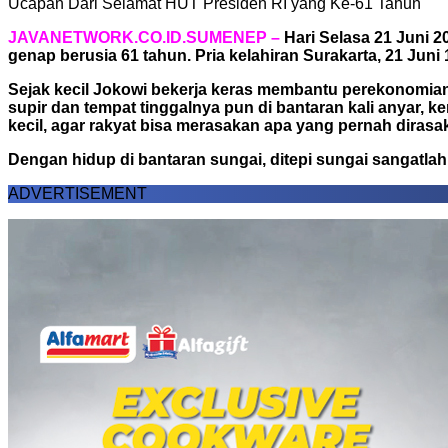
Ucapan Dari Selamat HUT Presiden RI yang Ke-61 Tahun
JAVANETWORK.CO.ID.SUMENEP –
Hari Selasa 21 Juni 2
genap berusia 61 tahun. Pria kelahiran Surakarta, 21 Jun
Sejak kecil Jokowi bekerja keras membantu perekonomian 
supir dan tempat tinggalnya pun di bantaran kali anyar,
kecil, agar rakyat bisa merasakan apa yang pernah dirasak
Dengan hidup di bantaran sungai, ditepi sungai sangatlah 
ADVERTISEMENT