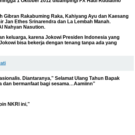
05 hingga 1 Oktober 2012 didampingi FX Hadi Rudiatmo
dalah Gibran Rakabuming Raka, Kahiyang Ayu dan Kaesang
hir Jan Ethes Srinarendra dan La Lembah Manah.
Al Nahyan Nasution.
dan keluarga, karena Jokowi Presiden Indonesia yang
 Jokowi bisa bekerja dengan tenang tanpa ada yang
ati
nasionalis. Diantaranya,” Selamat Ulang Tahun Bapak
na dan bermanfaat bagi sesama…Aamiinn”
in NKRI ini,”