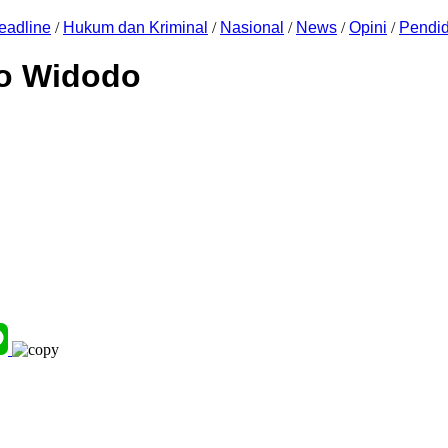
eadline
/
Hukum dan Kriminal
/
Nasional
/
News
/
Opini
/
Pendid
o Widodo