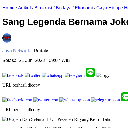
Home
/
Artikel
/
Birokrasi
/
Budaya
/
Ekonomi
/
Gaya Hidup
/
H
Sang Legenda Bernama Jok
Java Network
- Redaksi
Selasa, 21 Juni 2022
- 09:07 WIB
URL berhasil dicopy
URL berhasil dicopy