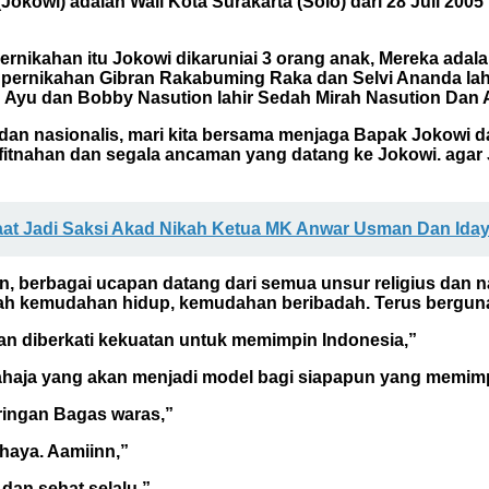
Jokowi) adalah Wali Kota Surakarta (Solo) dari 28 Juli 20
 pernikahan itu Jokowi dikaruniai 3 orang anak, Mereka a
ri pernikahan Gibran Rakabuming Raka dan Selvi Ananda la
 Ayu dan Bobby Nasution lahir Sedah Mirah Nasution Dan 
s dan nasionalis, mari kita bersama menjaga Bapak Jokowi 
 fitnahan dan segala ancaman yang datang ke Jokowi. agar
at Jadi Saksi Akad Nikah Ketua MK Anwar Usman Dan Iday
n, berbagai ucapan datang dari semua unsur religius dan 
mpah kemudahan hidup, kemudahan beribadah. Terus bergu
an diberkati kekuatan untuk memimpin Indonesia,”
ahaja yang akan menjadi model bagi siapapun yang memimp
ringan Bagas waras,”
haya. Aamiinn,”
dan sehat selalu,”