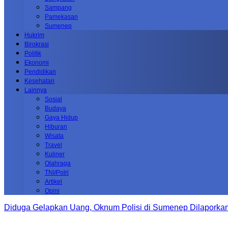
Sampang
Pamekasan
Sumenep
Hukrim
Birokrasi
Politik
Ekonomi
Pendidikan
Kesehatan
Lainnya
Sosial
Budaya
Gaya Hidup
Hiburan
Wisata
Travel
Kuliner
Olahraga
TNI/Polri
Artikel
Opini
Diduga Gelapkan Uang, Oknum Polisi di Sumenep Dilaporkan