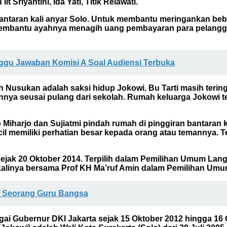
 Sriyantini, Ida Yati, Titik Relawati.
bantaran kali anyar Solo. Untuk membantu meringankan b
 membantu ayahnya menagih uang pembayaran para pelangg
gu Jawaban Komisi A Soal Audiensi Terbuka
h Nusukan adalah saksi hidup Jokowi. Bu Tarti masih terin
ya seusai pulang dari sekolah. Rumah keluarga Jokowi ter
Miharjo dan Sujiatmi pindah rumah di pinggiran bantaran k
l memiliki perhatian besar kepada orang atau temannya. 
i sejak 20 Oktober 2014. Terpilih dalam Pemilihan Umum L
kalinya bersama Prof KH Ma’ruf Amin dalam Pemilihan Umu
if Seorang Guru Bangsa
ai Gubernur DKI Jakarta sejak 15 Oktober 2012 hingga 16