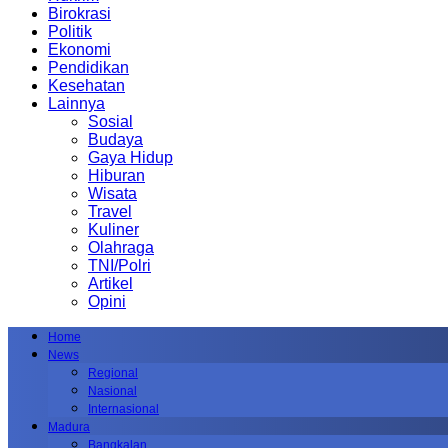
Birokrasi
Politik
Ekonomi
Pendidikan
Kesehatan
Lainnya
Sosial
Budaya
Gaya Hidup
Hiburan
Wisata
Travel
Kuliner
Olahraga
TNI/Polri
Artikel
Opini
Home
News
Regional
Nasional
Internasional
Madura
Bangkalan