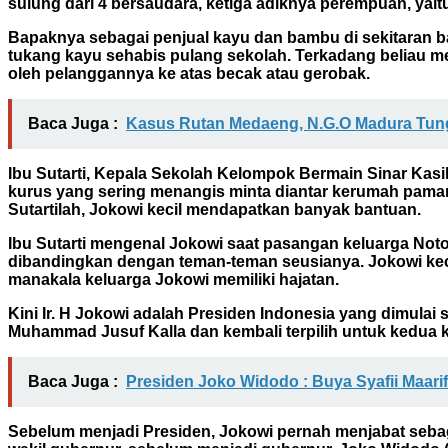
sulung dari 4 bersaudara, ketiga adiknya perempuan, yaitu Iit
Bapaknya sebagai penjual kayu dan bambu di sekitaran 
tukang kayu sehabis pulang sekolah. Terkadang beliau
oleh pelanggannya ke atas becak atau gerobak.
Baca Juga :
Kasus Rutan Medaeng, N.G.O Madura Tung
Ibu Sutarti, Kepala Sekolah Kelompok Bermain Sinar Kasi
kurus yang sering menangis minta diantar kerumah pamann
Sutartilah, Jokowi kecil mendapatkan banyak bantuan.
Ibu Sutarti mengenal Jokowi saat pasangan keluarga Noto 
dibandingkan dengan teman-teman seusianya. Jokowi keci
manakala keluarga Jokowi memiliki hajatan.
Kini Ir. H Jokowi adalah Presiden Indonesia yang dimula
Muhammad Jusuf Kalla dan kembali terpilih untuk kedua 
Baca Juga :
Presiden Joko Widodo : Buya Syafii Maar
Sebelum menjadi Presiden, Jokowi pernah menjabat sebag