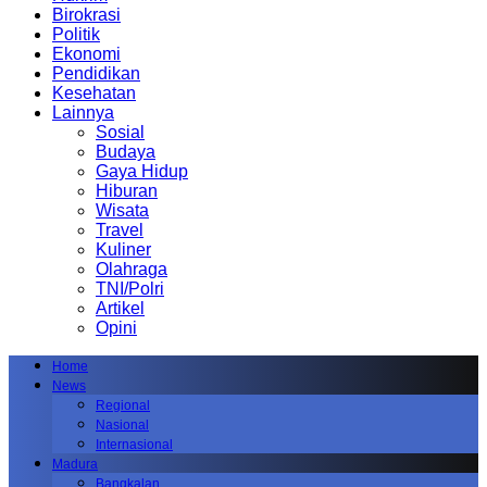
Birokrasi
Politik
Ekonomi
Pendidikan
Kesehatan
Lainnya
Sosial
Budaya
Gaya Hidup
Hiburan
Wisata
Travel
Kuliner
Olahraga
TNI/Polri
Artikel
Opini
Home
News
Regional
Nasional
Internasional
Madura
Bangkalan