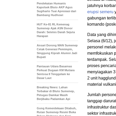
Pendekatan Humanis
jatuhnya korban
Kapolsek Bluto AKP Agus
Sugiharto Tuai Apresiasi dari
erupsi semeru
y
Bambang Hudhowi
gabungan terli
komando (posko)
HUT Ke-81 RI, Kemenag
Sumenep Ajak ASN Donor
Darah: Setetes Darah Sejuta
Data yang dihi
Harapan
Selasa (6/12),
Ansari Dorong MAN Sumenep
personel melak
Cetak Generasi Pemimpin,
memfokuskan pa
Singgung Kiprah Alumni Jadi
Bupati
terdampak. Sel
proses pencari
Pantauan Udara Basarnas
Perkuat Dugaan KM Mutiara
menyiagakan 3 
Sentosa II Tenggelam ke
2 unit hagglun
Dasar Laut
material vulkani
Breaking News: Lahan
Terbakar di Bluto Sumenep,
Jumlah persone
Petugas Damkar Masih
Berjibaku Padamkan Api
tanggap darurat
infrastruktur da
Gong Kemerdekaan Ditabuh,
Rutan Sumenep Resmi Buka
sektor infrast