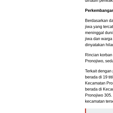
dihadiri perwak
Perkembangan
Berdasarkan dat
jiwa yang terca
meninggal duni
jiwa dan warga
dinyatakan hil
Rincian korban 
Pronojiwo, sed
Terkait denga
berada di 19 ti
Kecamatan Pron
berada di Keca
Pronojiwo 305. B
kecamatan ters