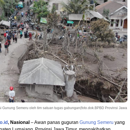
si Gunung Semeru oleh tim satuan tugas gabungan(foto.dok.BPBD Provinsi Jawa
o.id
, Nasional
– Awan panas guguran
Gunung Semeru
yang
paten Lumajang, Provinsi Jawa Timur, mengakibatkan