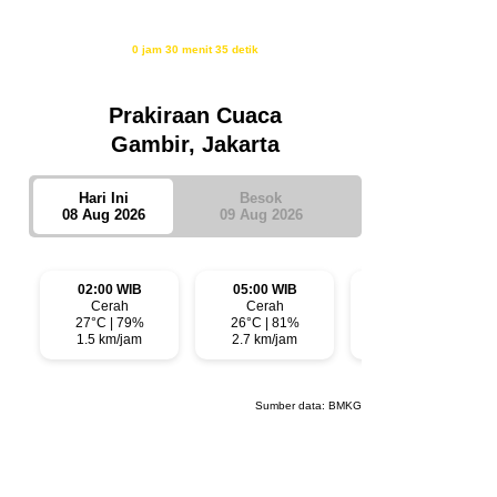
Isya
18:40
Waktu sholat berikutnya dalam:
0 jam 30 menit 34 detik
Sumber: Kemenag
Prakiraan Cuaca
Gambir, Jakarta
Hari Ini
Besok
08 Aug 2026
09 Aug 2026
02:00 WIB
05:00 WIB
08:00 WIB
Cerah
Cerah
Cerah
27°C | 79%
26°C | 81%
29°C | 62%
1.5 km/jam
2.7 km/jam
1.6 km/jam
Sumber data:
BMKG