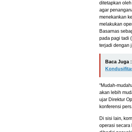
ditetapkan ole
agar penanganan
menekankan ke
melakukan oper
Basarnas sebaga
pada pagi tadi 
terjadi dengan
Baca Juga :
Kondusifit
“Mudah-mudahan
akan lebih muda
ujar Direktur 
konferensi pers
Di sisi lain, 
operasi secara 