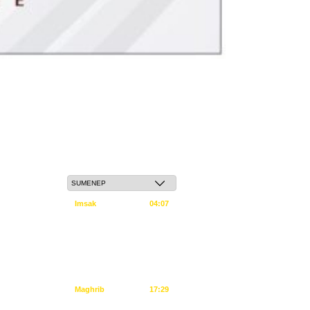
Sabtu, 23 Safar 1448 H / 08 Agustus 2026
Imsak
04:07
Subuh
04:17
Dzuhur
11:34
Ashar
14:55
Maghrib
17:29