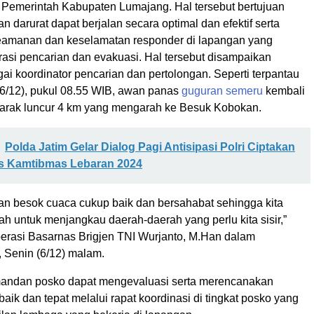
h Pemerintah Kabupaten Lumajang. Hal tersebut bertujuan
 darurat dapat berjalan secara optimal dan efektif serta
amanan dan keselamatan responder di lapangan yang
asi pencarian dan evakuasi. Hal tersebut disampaikan
i koordinator pencarian dan pertolongan. Seperti terpantau
(6/12), pukul 08.55 WIB, awan panas
guguran semeru
kembali
 jarak luncur 4 km yang mengarah ke Besuk Kobokan.
Polda Jatim Gelar Dialog Pagi Antisipasi Polri Ciptakan
as Kamtibmas Lebaran 2024
 besok cuaca cukup baik dan bersahabat sehingga kita
h untuk menjangkau daerah-daerah yang perlu kita sisir,”
Operasi Basarnas Brigjen TNI Wurjanto, M.Han dalam
, Senin (6/12) malam.
komandan posko dapat mengevaluasi serta merencanakan
baik dan tepat melalui rapat koordinasi di tingkat posko yang