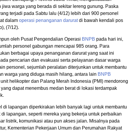
 jiwa warga yang berada di sekitar lereng gunung. Paska
ang terjadi pada Sabtu lalu (4/12) lebih dari 900 personel
bat dalam
operasi penanganan darurat
di bawah kendali pos
, (7/12).
mpun oleh Pusat Pengendalian Operasi
BNPB
pada hari ini,
 jumlah personel gabungan mencapai 985 orang. Para
ukan berbagai upaya penanganan darurat yang saat ini
da pencarian dan evakuasi serta pelayanan dasar warga
ain personel, sejumlah peralatan diterjunkan untuk membantu
an warga yang diduga masih hilang, antara lain
BNPB
unit helikopter dan Palang Merah Indonesia (PMI) mendorong
d yang dapat menembus medan berat di lokasi terdampak
k.
l di lapangan diperkirakan lebih banyak lagi untuk membantu
 di lapangan, seperti mereka yang bekerja untuk perbaikan
sar listrik, komunikasi atau pun akses jalan. Misalnya pada
ruktur, Kementerian Pekerjaan Umum dan Perumahan Rakyat