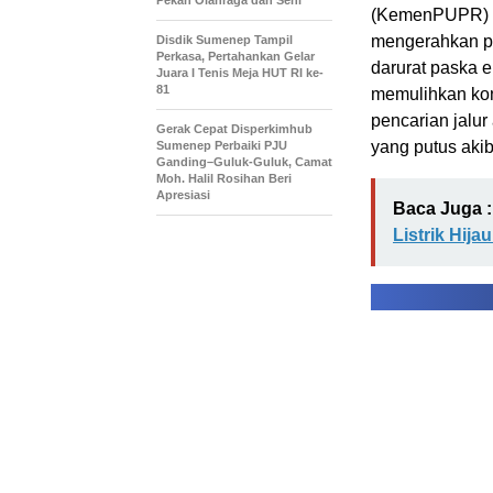
Pekan Olahraga dan Seni
(KemenPUPR) Na
mengerahkan p
Disdik Sumenep Tampil
Perkasa, Pertahankan Gelar
darurat paska e
Juara I Tenis Meja HUT RI ke-
81
memulihkan kone
pencarian jalu
Gerak Cepat Disperkimhub
yang putus aki
Sumenep Perbaiki PJU
Ganding–Guluk-Guluk, Camat
Moh. Halil Rosihan Beri
Apresiasi
Baca Juga :
Listrik Hija