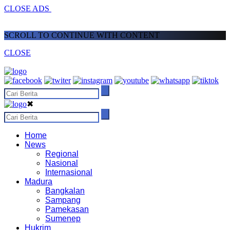
CLOSE ADS
SCROLL TO CONTINUE WITH CONTENT
CLOSE
✖
Home
News
Regional
Nasional
Internasional
Madura
Bangkalan
Sampang
Pamekasan
Sumenep
Hukrim