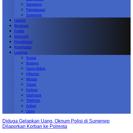
Sampang
Pamekasan
Sumenep
Hukrim
Birokrasi
Politik
Ekonomi
Pendidikan
Kesehatan
Lainnya
Sosial
Budaya
Gaya Hidup
Hiburan
Wisata
Travel
Kuliner
Olahraga
TNI/Polri
Artikel
Opini
Diduga Gelapkan Uang, Oknum Polisi di Sumenep
Dilaporkan Korban ke Polresta