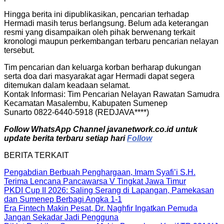
Hingga berita ini dipublikasikan, pencarian terhadap
Hermadi masih terus berlangsung. Belum ada keterangan
resmi yang disampaikan oleh pihak berwenang terkait
kronologi maupun perkembangan terbaru pencarian nelayan
tersebut.
Tim pencarian dan keluarga korban berharap dukungan
serta doa dari masyarakat agar Hermadi dapat segera
ditemukan dalam keadaan selamat.
Kontak Informasi: Tim Pencarian Nelayan Rawatan Samudra
Kecamatan Masalembu, Kabupaten Sumenep
Sunarto 0822-6440-5918 (REDJAVA****)
Follow WhatsApp Channel javanetwork.co.id untuk
update berita terbaru setiap hari
Follow
BERITA TERKAIT
Pengabdian Berbuah Penghargaan, Imam Syafi’i S.H.
Terima Lencana Pancawarsa V Tingkat Jawa Timur
PKDI Cup II 2026: Saling Serang di Lapangan, Pamekasan
dan Sumenep Berbagi Angka 1-1
Era Fintech Makin Pesat, Dr. Naghfir Ingatkan Pemuda
Jangan Sekadar Jadi Pengguna