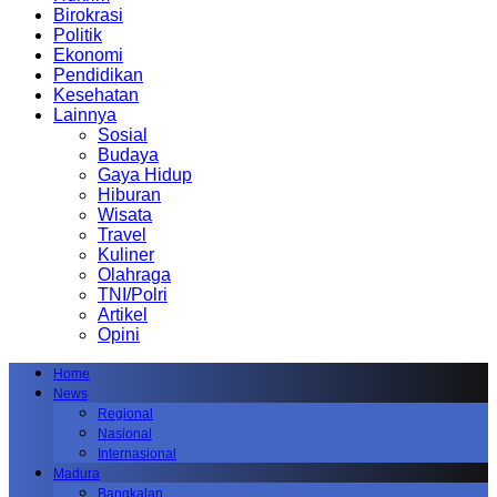
Birokrasi
Politik
Ekonomi
Pendidikan
Kesehatan
Lainnya
Sosial
Budaya
Gaya Hidup
Hiburan
Wisata
Travel
Kuliner
Olahraga
TNI/Polri
Artikel
Opini
Home
News
Regional
Nasional
Internasional
Madura
Bangkalan