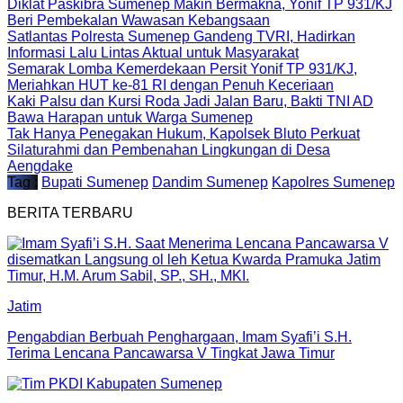
Diklat Paskibra Sumenep Makin Bermakna, Yonif TP 931/KJ
Beri Pembekalan Wawasan Kebangsaan
Satlantas Polresta Sumenep Gandeng TVRI, Hadirkan
Informasi Lalu Lintas Aktual untuk Masyarakat
Semarak Lomba Kemerdekaan Persit Yonif TP 931/KJ,
Meriahkan HUT ke-81 RI dengan Penuh Keceriaan
Kaki Palsu dan Kursi Roda Jadi Jalan Baru, Bakti TNI AD
Bawa Harapan untuk Warga Sumenep
Tak Hanya Penegakan Hukum, Kapolsek Bluto Perkuat
Silaturahmi dan Pembenahan Lingkungan di Desa
Aengdake
Tag :
Bupati Sumenep
Dandim Sumenep
Kapolres Sumenep
BERITA TERBARU
Jatim
Pengabdian Berbuah Penghargaan, Imam Syafi’i S.H.
Terima Lencana Pancawarsa V Tingkat Jawa Timur