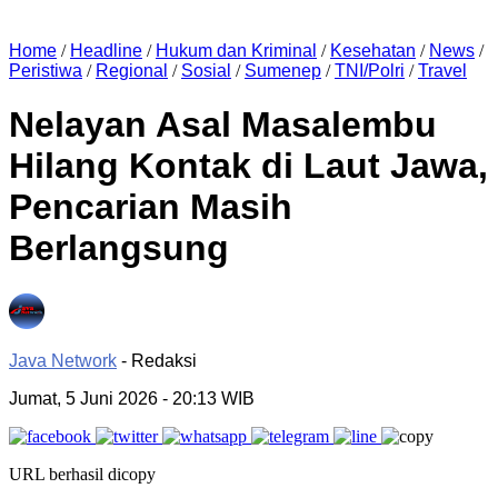
Home
/
Headline
/
Hukum dan Kriminal
/
Kesehatan
/
News
/
Peristiwa
/
Regional
/
Sosial
/
Sumenep
/
TNI/Polri
/
Travel
Nelayan Asal Masalembu
Hilang Kontak di Laut Jawa,
Pencarian Masih
Berlangsung
Java Network
- Redaksi
Jumat, 5 Juni 2026
- 20:13 WIB
URL berhasil dicopy