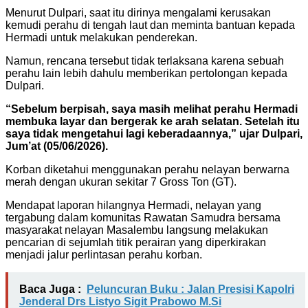
Menurut Dulpari, saat itu dirinya mengalami kerusakan
kemudi perahu di tengah laut dan meminta bantuan kepada
Hermadi untuk melakukan penderekan.
Namun, rencana tersebut tidak terlaksana karena sebuah
perahu lain lebih dahulu memberikan pertolongan kepada
Dulpari.
“Sebelum berpisah, saya masih melihat perahu Hermadi
membuka layar dan bergerak ke arah selatan. Setelah itu
saya tidak mengetahui lagi keberadaannya,” ujar Dulpari,
Jum’at (05/06/2026).
Korban diketahui menggunakan perahu nelayan berwarna
merah dengan ukuran sekitar 7 Gross Ton (GT).
Mendapat laporan hilangnya Hermadi, nelayan yang
tergabung dalam komunitas Rawatan Samudra bersama
masyarakat nelayan Masalembu langsung melakukan
pencarian di sejumlah titik perairan yang diperkirakan
menjadi jalur perlintasan perahu korban.
Baca Juga :
Peluncuran Buku : Jalan Presisi Kapolri
Jenderal Drs Listyo Sigit Prabowo M.Si