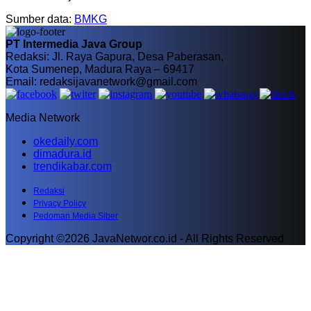
Sumber data:
BMKG
PT Intermedia Java Group
Redaksi: Jl. Raya Gapura, Desa Paberasan,
Kota Sumenep, Madura Raya – 69417
Email: redaksijavanetwork@gmail.com
Media Network
okedaily.com
dimadura.id
trendikabar.com
Redaksi
Privacy Policy
Pedoman Media Siber
Copyright ©2026 JavaNetwor.co.id - All Rights Reserved