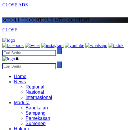
CLOSE ADS
SCROLL TO CONTINUE WITH CONTENT
CLOSE
✖
Home
News
Regional
Nasional
Internasional
Madura
Bangkalan
Sampang
Pamekasan
Sumenep
Hukrim