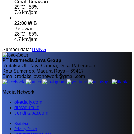
Cerah Berawan
29°C | 58%
7.6 km/jam
22:00 WIB
Berawan
28°C | 65%
4.7 km/jam
Sumber data:
BMKG
PT Intermedia Java Group
Redaksi: Jl. Raya Gapura, Desa Paberasan,
Kota Sumenep, Madura Raya – 69417
Email: redaksijavanetwork@gmail.com
Media Network
okedaily.com
dimadura.id
trendikabar.com
Redaksi
Privacy Policy