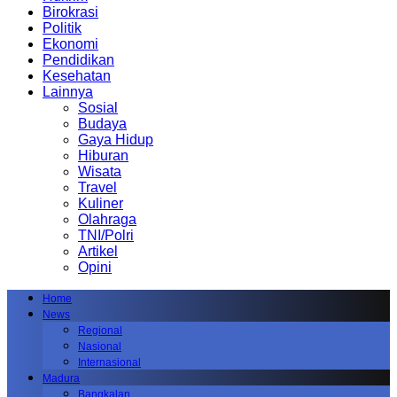
Birokrasi
Politik
Ekonomi
Pendidikan
Kesehatan
Lainnya
Sosial
Budaya
Gaya Hidup
Hiburan
Wisata
Travel
Kuliner
Olahraga
TNI/Polri
Artikel
Opini
Home
News
Regional
Nasional
Internasional
Madura
Bangkalan