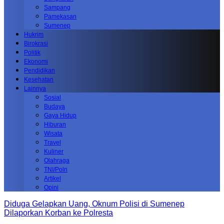
Sampang
Pamekasan
Sumenep
Hukrim
Birokrasi
Politik
Ekonomi
Pendidikan
Kesehatan
Lainnya
Sosial
Budaya
Gaya Hidup
Hiburan
Wisata
Travel
Kuliner
Olahraga
TNI/Polri
Artikel
Opini
Diduga Gelapkan Uang, Oknum Polisi di Sumenep
Dilaporkan Korban ke Polresta