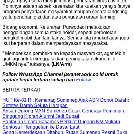
upaya-upaya serta mengiliminasi penularan virus covid-19.
Pointnya adalah aspek kesehatan kita kuatkan yang sifatnya
program penyadaran masyarakat maupun secara langsung
yaitu penuhan gizi dan atau penguatan urban farming.
Bidang ekonomi, Kelurahan Purwodadi melakukan
penggalangan semua stake holder, seperti perhotelan,
bengkel mobil dan lain lainya. Semua kita rangkul agar juga
ikut berperan dalam memperdayakan masyarakat.
” Memberikan pembekalan kepada masyarakat, agar lebih
giat lagi untuk menggalakkan peningkatan ekonomi di
UMKM nya,” tukasnya.
(LN/Arm
)
Follow WhatsApp Channel javanetwork.co.id untuk
update berita terbaru setiap hari
Follow
BERITA TERKAIT
HUT Ke-81 RI, Kemenag Sumenep Ajak ASN Donor Darah:
Setetes Darah Sejuta Harapan
Ansari Dorong MAN Sumenep Cetak Generasi Pemimpin,
Singgung Kiprah Alumni Jadi Bupati
Pantauan Udara Basarnas Perkuat Dugaan KM Mutiara
Sentosa II Tenggelam ke Dasar Laut
Gong Kemerdekaan Ditabuh, Rutan Sumenep Resmi Buka