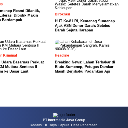
up
enep Resmi Dilantik,
Birokrasi
iterasi Dibidik Makin
n Berdampak
HUT Ke-81 RI, Kemenag Sumenep
Ajak ASN Donor Darah: Setetes
Darah Sejuta Harapan
n Kriminal
Headline
 Udara Basarnas Perkuat
Breaking News: Lahan Terbakar di
M Mutiara Sentosa II
Bluto Sumenep, Petugas Damkar
m ke Dasar Laut
Masih Berjibaku Padamkan Api
PT Intermedia Java Group
Redaksi: Jl. Raya Gapura, Desa Paberasan,