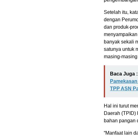
Setelah itu, k
dengan Perumda
dan produk-prod
menyampaikan 
banyak sekali 
satunya untuk 
masing-masing 
Baca Juga :
Pamekasan G
TPP ASN Pa
Hal ini turut m
Daerah (TPID) 
bahan pangan d
“Manfaat lain d