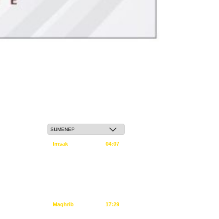
Sabtu, 23 Safar 1448 H / 08 Agustus 2026
Imsak
04:07
Subuh
04:17
Dzuhur
11:34
Ashar
14:55
Maghrib
17:29