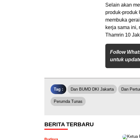
Selain akan me
produk-produk 
membuka gerai 
kerja sama ini
Thamrin 10 Jaka
Follow What
untuk update
Tag :
Dan BUMD DKI Jakarta
Dan Pert
Perumda Tunas
BERITA TERBARU
Budaya