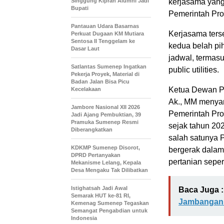
Singgung Kiprah Alumni Jadi
kerjasama yang
Bupati
Pemerintah Prov
Pantauan Udara Basarnas
Kerjasama ter
Perkuat Dugaan KM Mutiara
Sentosa II Tenggelam ke
kedua belah p
Dasar Laut
jadwal, termas
Satlantas Sumenep Ingatkan
public utilities.
Pekerja Proyek, Material di
Badan Jalan Bisa Picu
Ketua Dewan Pe
Kecelakaan
Ak., MM menya
Jambore Nasional XII 2026
Pemerintah Prov
Jadi Ajang Pembuktian, 39
Pramuka Sumenep Resmi
sejak tahun 20
Diberangkatkan
salah satunya P
KDKMP Sumenep Disorot,
bergerak dalam
DPRD Pertanyakan
pertanian sepe
Mekanisme Lelang, Kepala
Desa Mengaku Tak Dilibatkan
Istighatsah Jadi Awal
Baca Juga :
Semarak HUT ke-81 RI,
Jambangan 
Kemenag Sumenep Tegaskan
Semangat Pengabdian untuk
Indonesia