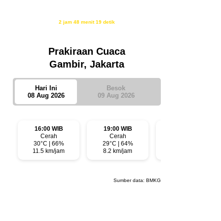
Isya
18:40
Waktu sholat berikutnya dalam:
2 jam 48 menit 18 detik
Sumber: Kemenag
Prakiraan Cuaca
Gambir, Jakarta
Hari Ini
Besok
08 Aug 2026
09 Aug 2026
16:00 WIB
19:00 WIB
22:00 WIB
Cerah
Cerah
Cerah
30°C | 66%
29°C | 64%
28°C | 66%
11.5 km/jam
8.2 km/jam
4.3 km/jam
Sumber data:
BMKG