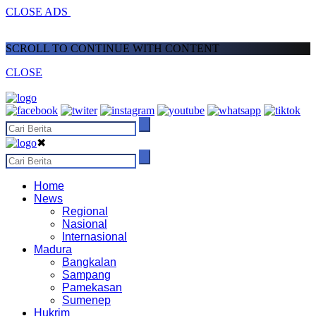
CLOSE ADS
SCROLL TO CONTINUE WITH CONTENT
CLOSE
✖
Home
News
Regional
Nasional
Internasional
Madura
Bangkalan
Sampang
Pamekasan
Sumenep
Hukrim