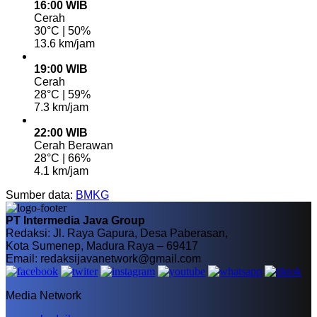
16:00 WIB
Cerah
30°C | 50%
13.6 km/jam
19:00 WIB
Cerah
28°C | 59%
7.3 km/jam
22:00 WIB
Cerah Berawan
28°C | 66%
4.1 km/jam
Sumber data:
BMKG
PT Intermedia Java Group
Redaksi: Jl. Raya Gapura, Desa Paberasan,
Kota Sumenep, Madura Raya – 69417
Email: redaksijavanetwork@gmail.com
Media Network