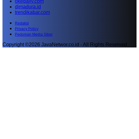
okedaily.com
dimadura.id
trendikabar.com
Redaksi
Privacy Policy
Pedoman Media Siber
Copyright ©2026 JavaNetwor.co.id - All Rights Reserved