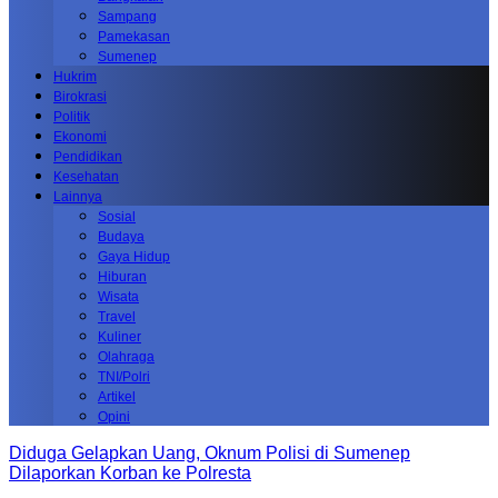
Sampang
Pamekasan
Sumenep
Hukrim
Birokrasi
Politik
Ekonomi
Pendidikan
Kesehatan
Lainnya
Sosial
Budaya
Gaya Hidup
Hiburan
Wisata
Travel
Kuliner
Olahraga
TNI/Polri
Artikel
Opini
Diduga Gelapkan Uang, Oknum Polisi di Sumenep
Dilaporkan Korban ke Polresta