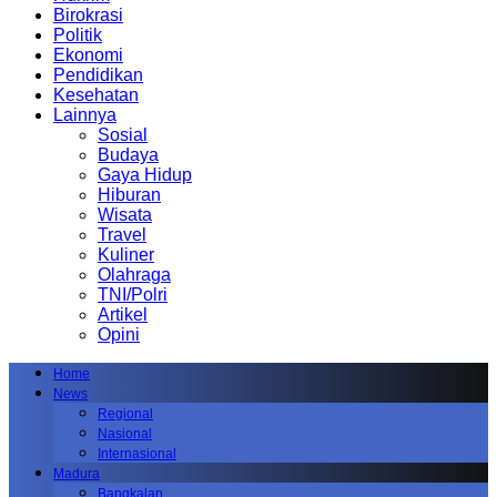
Birokrasi
Politik
Ekonomi
Pendidikan
Kesehatan
Lainnya
Sosial
Budaya
Gaya Hidup
Hiburan
Wisata
Travel
Kuliner
Olahraga
TNI/Polri
Artikel
Opini
Home
News
Regional
Nasional
Internasional
Madura
Bangkalan