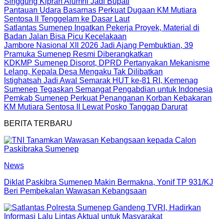
Singgung Kiprah Alumni Jadi Bupati
Pantauan Udara Basarnas Perkuat Dugaan KM Mutiara
Sentosa II Tenggelam ke Dasar Laut
Satlantas Sumenep Ingatkan Pekerja Proyek, Material di
Badan Jalan Bisa Picu Kecelakaan
Jambore Nasional XII 2026 Jadi Ajang Pembuktian, 39
Pramuka Sumenep Resmi Diberangkatkan
KDKMP Sumenep Disorot, DPRD Pertanyakan Mekanisme
Lelang, Kepala Desa Mengaku Tak Dilibatkan
Istighatsah Jadi Awal Semarak HUT ke-81 RI, Kemenag
Sumenep Tegaskan Semangat Pengabdian untuk Indonesia
Pemkab Sumenep Perkuat Penanganan Korban Kebakaran
KM Mutiara Sentosa II Lewat Posko Tanggap Darurat
BERITA TERBARU
News
Diklat Paskibra Sumenep Makin Bermakna, Yonif TP 931/KJ
Beri Pembekalan Wawasan Kebangsaan