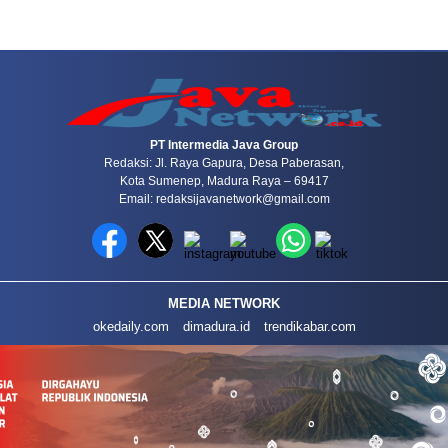
PT Intermedia Java Group
Redaksi: Jl. Raya Gapura, Desa Paberasan,
Kota Sumenep, Madura Raya – 69417
Email: redaksijavanetwork@gmail.com
MEDIA NETWORK
okedaily.com
dimadura.id
trendikabar.com
REDAKSI
PRIVACY POLICY
PEDOMAN MEDIA SIBER
COPYRIGHT ©2026 JAVANETWOR.CO.ID - ALL RIGHTS RESERVED