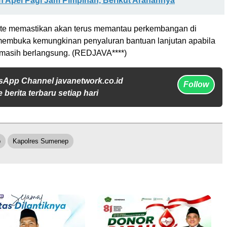
 Apel Pagi Jam Pimpinan, Berikut Arahannya
itute memastikan akan terus memantau perkembangan di
embuka kemungkinan penyaluran bantuan lanjutan apabila
t masih berlangsung. (REDJAVA****)
sApp Channel javanetwork.co.id
Follow
 berita terbaru setiap hari
p
Kapolres Sumenep