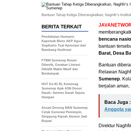
Bantuan Tahap Ketiga Diberangkatkan, Naghfir’s Insti
JAVANETWOR
BERITA TERKAIT
memberangkatk
Pendekatan Humanis
bencana nasi
Kapolsek Bluto AKP Agus
Sugiharto Tuai Apresiasi dari
bantuan terseb
Bambang Hudhowi
Barat, Desa B
FTBM Sumenep Resmi
Bantuan dibera
Dilantik, Gerakan Literasi
Dibidik Makin Masif dan
Relawan Naghfi
Berdampak
Sumenep
. Kol
HUT Ke-81 RI, Kemenag
berjalan aman, 
Sumenep Ajak ASN Donor
Darah: Setetes Darah Sejuta
Harapan
Baca Juga :
Ansari Dorong MAN Sumenep
Anggota yan
Cetak Generasi Pemimpin,
Singgung Kiprah Alumni Jadi
Bupati
Direktur Naghfir