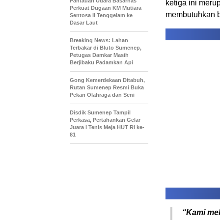
Pantauan Udara Basarnas
ketiga ini mer
Perkuat Dugaan KM Mutiara
membutuhkan ba
Sentosa II Tenggelam ke
Dasar Laut
Breaking News: Lahan
Terbakar di Bluto Sumenep,
Petugas Damkar Masih
Berjibaku Padamkan Api
Gong Kemerdekaan Ditabuh,
Rutan Sumenep Resmi Buka
Pekan Olahraga dan Seni
Disdik Sumenep Tampil
Perkasa, Pertahankan Gelar
Juara I Tenis Meja HUT RI ke-
81
“Kami mel