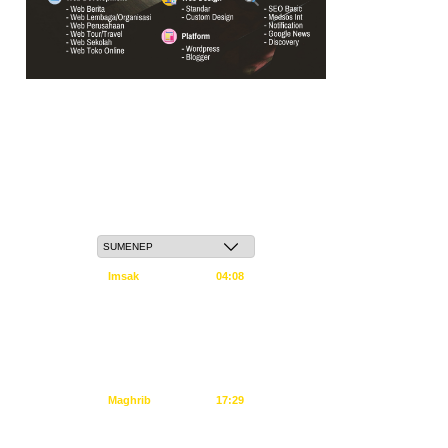
Jum'at, 22 Safar 1448 H / 07 Agustus 2026
Imsak
04:08
Subuh
04:18
Dzuhur
11:34
Ashar
14:55
Maghrib
17:29
Isya
18:40