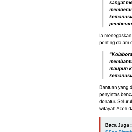
sangat men
memberang
kemanusiaa
pemberan
Ia menegaskan 
penting dalam 
“Kolabora
membantu 
maupun ke
kemanusi
Bantuan yang di
penyintas benc
donatur. Seluru
wilayah Aceh 
Baca Juga :