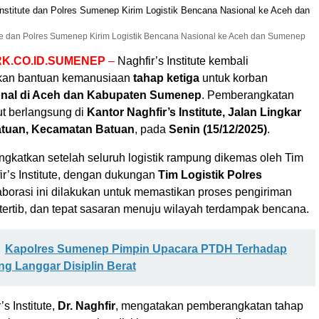
tute dan Polres Sumenep Kirim Logistik Bencana Nasional ke Aceh dan Sumenep
K.CO.ID.SUMENEP
–
Naghfir’s Institute kembali
an bantuan kemanusiaan
tahap ketiga
untuk korban
onal di Aceh dan Kabupaten Sumenep
. Pemberangkatan
ut berlangsung di
Kantor Naghfir’s Institute, Jalan Lingkar
atuan, Kecamatan Batuan
, pada
Senin (15/12/2025)
.
ngkatkan setelah seluruh logistik rampung dikemas oleh Tim
r’s Institute, dengan dukungan
Tim Logistik Polres
aborasi ini dilakukan untuk memastikan proses pengiriman
tertib, dan tepat sasaran menuju wilayah terdampak bencana.
Kapolres Sumenep Pimpin Upacara PTDH Terhadap
g Langgar Disiplin Berat
’s Institute,
Dr. Naghfir
, mengatakan pemberangkatan tahap