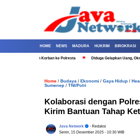
HOME
NEWS
MADURA
HUKRIM
BIROKRASI
ep Dilaporkan Korban ke Polresta
Diduga Gelapkan Uang, Oknum Polis
Home
Budaya
Ekonomi
Gaya Hidup
Hea
/
/
/
/
Sumenep
TNI/Polri
/
Kolaborasi dengan Polres
Kirim Bantuan Tahap Ke
Java Network
- Redaksi
Senin, 15 Desember 2025
- 10:30 WIB