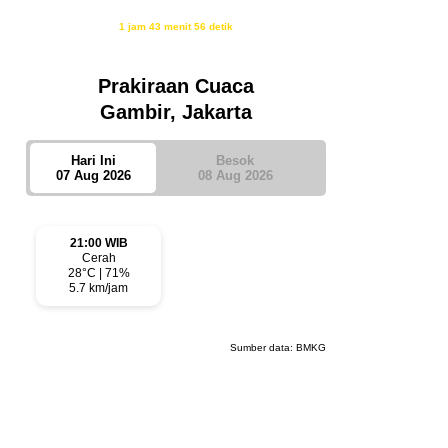
Waktu sholat berikutnya dalam:
1 jam 43 menit 55 detik
Sumber: Kemenag
Prakiraan Cuaca
Gambir, Jakarta
Hari Ini
Besok
07 Aug 2026
08 Aug 2026
21:00 WIB
Cerah
28°C | 71%
5.7 km/jam
Sumber data:
BMKG