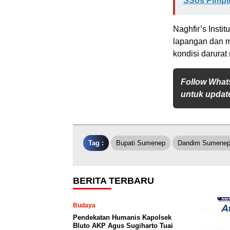
SSos Pimpin
Naghfir’s Inst
lapangan dan m
kondisi darura
Follow What
untuk update
Tag :
Bupati Sumenep
Dandim Sumene
BERITA TERBARU
Budaya
Pendekatan Humanis Kapolsek
Bluto AKP Agus Sugiharto Tuai