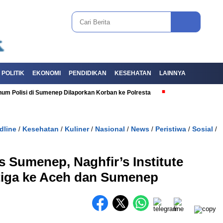
POLITIK
EKONOMI
PENDIDIKAN
KESEHATAN
LAINNYA
i di Sumenep Dilaporkan Korban ke Polresta
dline
Kesehatan
Kuliner
Nasional
News
Peristiwa
Sosial
/
/
/
/
/
/
/
 Sumenep, Naghfir’s Institute
tiga ke Aceh dan Sumenep