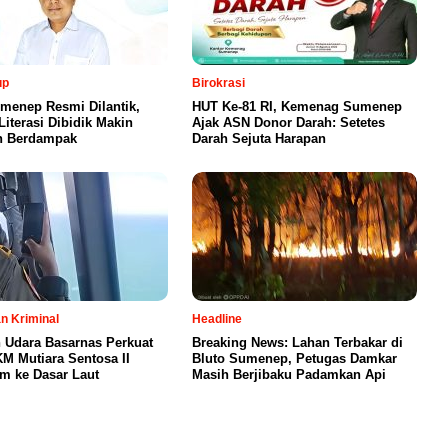
up
Birokrasi
enep Resmi Dilantik,
HUT Ke-81 RI, Kemenag Sumenep
iterasi Dibidik Makin
Ajak ASN Donor Darah: Setetes
n Berdampak
Darah Sejuta Harapan
n Kriminal
Headline
 Udara Basarnas Perkuat
Breaking News: Lahan Terbakar di
M Mutiara Sentosa II
Bluto Sumenep, Petugas Damkar
m ke Dasar Laut
Masih Berjibaku Padamkan Api