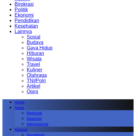
Birokrasi
Politik
Ekonomi
Pendidikan
Kesehatan
Lainnya
Sosial
Budaya
Gaya Hidup
Hiburan
Wisata
Travel
Kuliner
Olahraga
TNI/Polri
Artikel
Opini
Home
News
Regional
Nasional
Internasional
Madura
Bangkalan