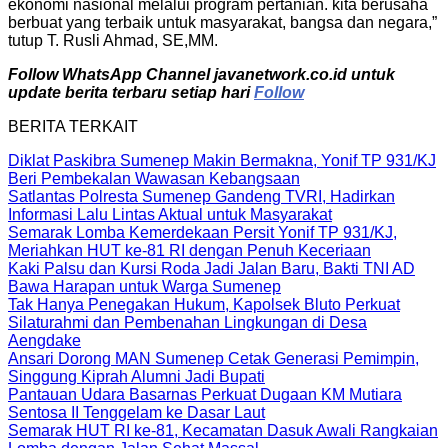
ekonomi nasional melalui program pertanian. kita berusaha
berbuat yang terbaik untuk masyarakat, bangsa dan negara,”
tutup T. Rusli Ahmad, SE,MM.
Follow WhatsApp Channel javanetwork.co.id untuk
update berita terbaru setiap hari
Follow
BERITA TERKAIT
Diklat Paskibra Sumenep Makin Bermakna, Yonif TP 931/KJ
Beri Pembekalan Wawasan Kebangsaan
Satlantas Polresta Sumenep Gandeng TVRI, Hadirkan
Informasi Lalu Lintas Aktual untuk Masyarakat
Semarak Lomba Kemerdekaan Persit Yonif TP 931/KJ,
Meriahkan HUT ke-81 RI dengan Penuh Keceriaan
Kaki Palsu dan Kursi Roda Jadi Jalan Baru, Bakti TNI AD
Bawa Harapan untuk Warga Sumenep
Tak Hanya Penegakan Hukum, Kapolsek Bluto Perkuat
Silaturahmi dan Pembenahan Lingkungan di Desa
Aengdake
Ansari Dorong MAN Sumenep Cetak Generasi Pemimpin,
Singgung Kiprah Alumni Jadi Bupati
Pantauan Udara Basarnas Perkuat Dugaan KM Mutiara
Sentosa II Tenggelam ke Dasar Laut
Semarak HUT RI ke-81, Kecamatan Dasuk Awali Rangkaian