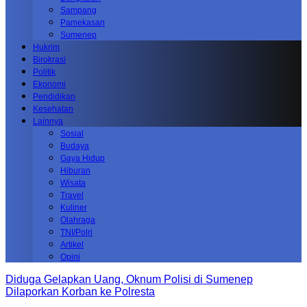
Sampang
Pamekasan
Sumenep
Hukrim
Birokrasi
Politik
Ekonomi
Pendidikan
Kesehatan
Lainnya
Sosial
Budaya
Gaya Hidup
Hiburan
Wisata
Travel
Kuliner
Olahraga
TNI/Polri
Artikel
Opini
Diduga Gelapkan Uang, Oknum Polisi di Sumenep
Dilaporkan Korban ke Polresta