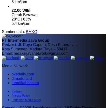
8 km/jam
22:00 WIB
Cerah Berawan
28°C | 63%
5.4 km/jam
Sumber data:
BMKG
PT Intermedia Java Group
Redaksi: Jl. Raya Gapura, Desa Paberasan,
Kota Sumenep, Madura Raya – 69417
Email: redaksijavanetwork@gmail.com
Media Network
okedaily.com
dimadura.id
trendikabar.com
Redaksi
Privacy Policy
Pedoman Media Siber
Copyright ©2026 JavaNetwor.co.id - All Rights Reserved