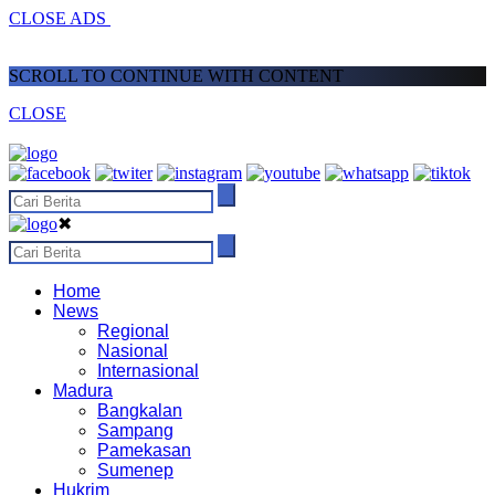
CLOSE ADS
SCROLL TO CONTINUE WITH CONTENT
CLOSE
✖
Home
News
Regional
Nasional
Internasional
Madura
Bangkalan
Sampang
Pamekasan
Sumenep
Hukrim