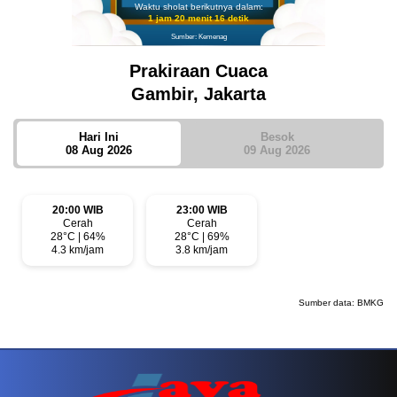
Waktu sholat berikutnya dalam:
1 jam 20 menit 16 detik
Sumber: Kemenag
Prakiraan Cuaca
Gambir, Jakarta
Hari Ini
Besok
08 Aug 2026
09 Aug 2026
20:00 WIB
23:00 WIB
Cerah
Cerah
28°C | 64%
28°C | 69%
4.3 km/jam
3.8 km/jam
Sumber data:
BMKG