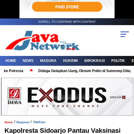
SCROLL TO CONTINUE WITH CONTENT
HOME
NEWS
MADURA
HUKRIM
BIROKRASI
POLITIK
Polresta
Diduga Gelapkan Uang, Oknum Polisi di Sumenep Dilaporkan 
/
/
Home
Regional
TNI/Polri
Kapolresta Sidoarjo Pantau Vaksinasi