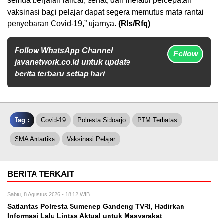
semua berjalan lancar, sehat, dan melalui percepatan
vaksinasi bagi pelajar dapat segera memutus mata rantai
penyebaran Covid-19,” ujarnya.
(Rls/Rfq)
Follow WhatsApp Channel
Follow
javanetwork.co.id untuk update
berita terbaru setiap hari
Tag :
Covid-19
Polresta Sidoarjo
PTM Terbatas
SMA Antartika
Vaksinasi Pelajar
BERITA TERKAIT
Sabtu, 8 Agustus 2026 - 18:12 WIB
Satlantas Polresta Sumenep Gandeng TVRI, Hadirkan
Informasi Lalu Lintas Aktual untuk Masyarakat