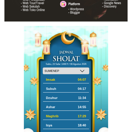
Sabtu, 23 Safar 1448 H / 08 Agustus 2026
Imsak
04:07
Subuh
04:17
Dzuhur
11:34
Ashar
14:55
Maghrib
17:29
Isya
18:40