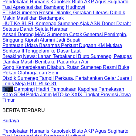
Pendekatan Humanis Kapolsek Bluto AKP Agus Sugiharto
Tuai Apresiasi dari Bambang Hudhowi
FTBM Sumenep Resmi Dilantik, Gerakan Literasi Dibidik
Makin Masif dan Berdampak
HUT Ke-81 RI, Kemenag Sumenep Ajak ASN Donor Darah:
Setetes Darah Sejuta Harapan
Ansari Dorong MAN Sumenep Cetak Generasi Pemimpin,
Singgung Kiprah Alumni Jadi Bupati
Pantauan Udara Basarnas Perkuat Dugaan KM Mutiara
Sentosa II Tenggelam ke Dasar Laut
Breaking News: Lahan Terbakar di Bluto Sumenep, Petugas
Damkar Masih Berjibaku Padamkan Api
Gong Kemerdekaan Ditabuh, Rutan Sumenep Resmi Buka
Pekan Olahraga dan Seni
Disdik Sumenep Tampil Perkasa, Pertahankan Gelar Juara I
Tenis Meja HUT RI ke-81
Tag :
Dampingi
Hadiri Pembukaan
Kapolres Pamekasan
Karo SDM Polda Jatim
MTQ ke XXIX Tingkat Provinsi Jawa
Timur
BERITA TERBARU
Budaya
Pendekatan Humanis Kapolsek Bluto AKP Agus Sugiharto