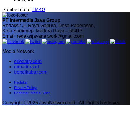
Sumber data:
BMKG
PT Intermedia Java Group
Redaksi: Jl. Raya Gapura, Desa Paberasan,
Kota Sumenep, Madura Raya – 69417
Email: redaksijavanetwork@gmail.com
Media Network
okedaily.com
dimadura.id
trendikabar.com
Redaksi
Privacy Policy
Pedoman Media Siber
Copyright ©2026 JavaNetwor.co.id - All Rights Reserved