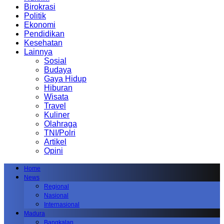
Birokrasi
Politik
Ekonomi
Pendidikan
Kesehatan
Lainnya
Sosial
Budaya
Gaya Hidup
Hiburan
Wisata
Travel
Kuliner
Olahraga
TNI/Polri
Artikel
Opini
Home
News
Regional
Nasional
Internasional
Madura
Bangkalan