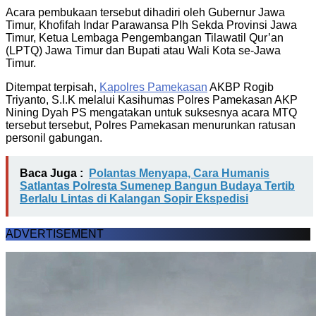
Acara pembukaan tersebut dihadiri oleh Gubernur Jawa
Timur, Khofifah Indar Parawansa Plh Sekda Provinsi Jawa
Timur, Ketua Lembaga Pengembangan Tilawatil Qur’an
(LPTQ) Jawa Timur dan Bupati atau Wali Kota se-Jawa
Timur.
Ditempat terpisah,
Kapolres Pamekasan
AKBP Rogib
Triyanto, S.I.K melalui Kasihumas Polres Pamekasan AKP
Nining Dyah PS mengatakan untuk suksesnya acara MTQ
tersebut tersebut, Polres Pamekasan menurunkan ratusan
personil gabungan.
Baca Juga :
Polantas Menyapa, Cara Humanis
Satlantas Polresta Sumenep Bangun Budaya Tertib
Berlalu Lintas di Kalangan Sopir Ekspedisi
ADVERTISEMENT