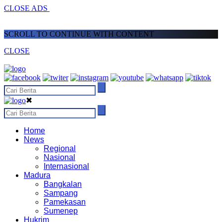
CLOSE ADS
SCROLL TO CONTINUE WITH CONTENT
CLOSE
✖
Home
News
Regional
Nasional
Internasional
Madura
Bangkalan
Sampang
Pamekasan
Sumenep
Hukrim