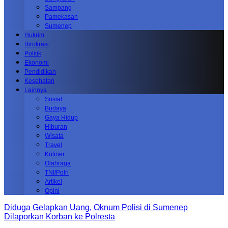
Sampang
Pamekasan
Sumenep
Hukrim
Birokrasi
Politik
Ekonomi
Pendidikan
Kesehatan
Lainnya
Sosial
Budaya
Gaya Hidup
Hiburan
Wisata
Travel
Kuliner
Olahraga
TNI/Polri
Artikel
Opini
Diduga Gelapkan Uang, Oknum Polisi di Sumenep
Dilaporkan Korban ke Polresta