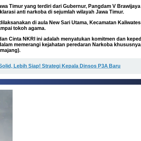
wa Timur yang terdiri dari Gubernur, Pangdam V Brawijay
larasi anti narkoba di sejumlah wilayah Jawa Timur.
ilaksanakan di aula New Sari Utama, Kecamatan Kaliwates, 
sampai tokoh agama.
dan Cinta NKRI ini adalah menyatukan komitmen dan kepedu
dalam memerangi kejahatan peredaran Narkoba khususnya d
majang).
olid, Lebih Siap! Strategi Kepala Dinsos P3A Baru