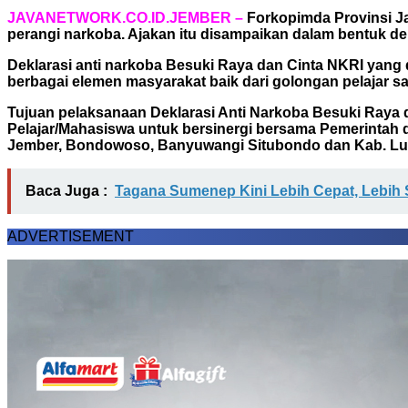
JAVANETWORK.CO.ID.JEMBER –
Forkopimda Provinsi Ja
perangi narkoba. Ajakan itu disampaikan dalam bentuk dek
Deklarasi anti narkoba Besuki Raya dan Cinta NKRI yang d
berbagai elemen masyarakat baik dari golongan pelajar 
Tujuan pelaksanaan Deklarasi Anti Narkoba Besuki Raya 
Pelajar/Mahasiswa untuk bersinergi bersama Pemerintah 
Jember, Bondowoso, Banyuwangi Situbondo dan Kab. Lu
Baca Juga :
Tagana Sumenep Kini Lebih Cepat, Lebih S
ADVERTISEMENT