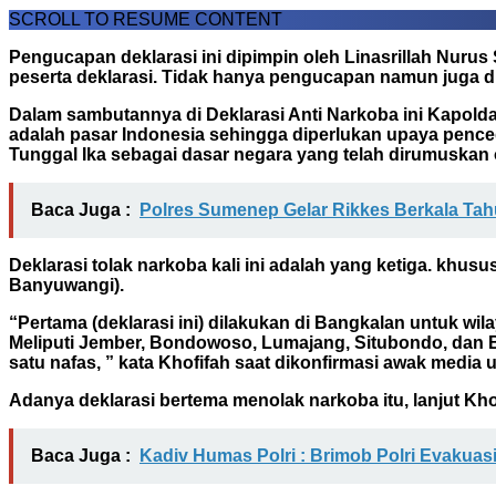
SCROLL TO RESUME CONTENT
Pengucapan deklarasi ini dipimpin oleh Linasrillah Nuru
peserta deklarasi. Tidak hanya pengucapan namun juga dil
Dalam sambutannya di Deklarasi Anti Narkoba ini Kapolda
adalah pasar Indonesia sehingga diperlukan upaya penc
Tunggal Ika sebagai dasar negara yang telah dirumuskan 
Baca Juga :
Polres Sumenep Gelar Rikkes Berkala Ta
Deklarasi tolak narkoba kali ini adalah yang ketiga. khu
Banyuwangi).
“Pertama (deklarasi ini) dilakukan di Bangkalan untuk wi
Meliputi Jember, Bondowoso, Lumajang, Situbondo, dan B
satu nafas, ” kata Khofifah saat dikonfirmasi awak media 
Adanya deklarasi bertema menolak narkoba itu, lanjut Kho
Baca Juga :
Kadiv Humas Polri : Brimob Polri Evakuas