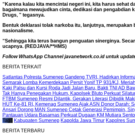
“Karena kalau kita mencintai negeri ini, kita harus seha
bagaimana mewujudkan cinta, dedikasi dan pengabdian ki
Drugs, ” tegasnya.
Bentuk deklarasi tolak narkoba itu, lanjutnya, merupakan
nasionalisme.
“Sehingga kita terus bangun penguatan sinerginya. Seca
ucapnya. (REDJAVA/**HMS)
Follow WhatsApp Channel javanetwork.co.id untuk update 
BERITA TERKAIT
Satlantas Polresta Sumenep Gandeng TVRI, Hadirkan Informas
Semarak Lomba Kemerdekaan Persit Yonif TP 931/KJ, Meria
Kaki Palsu dan Kursi Roda Jadi Jalan Baru, Bakti TNI AD 
Tak Hanya Penegakan Hukum, Kapolsek Bluto Perkuat Silat
FTBM Sumenep Resmi Dilantik, Gerakan Literasi Dibidik Ma
HUT Ke-81 RI, Kemenag Sumenep Ajak ASN Donor Darah: Se
Ansari Dorong MAN Sumenep Cetak Generasi Pemimpin, Sing
Pantauan Udara Basarnas Perkuat Dugaan KM Mutiara Sentos
Tag :
Kabupaten Sumenep
Kapolda Jawa Timur
Kapolres Su
BERITA TERBARU