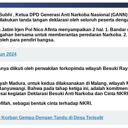
s Subhi , Ketua DPD Generasi Anti Narkoba Nasional (GANN)
akukan tanda tangan deklarasi oleh seluruh peserta dengan
 Jatim Irjen Pol Nico Afinta menyampaikan 2 hal. 1. Band
egahan bersama untuk memberantas peredaran Narkoba. 2. 
oleh para pendiri bangsa.
hun 2024
susnya diikuti oleh perwakilan forkopimda wilayah Besuki 
layah Madura, untuk kedua dilaksanakan di Malang, wilayah 
anyuwangi. Bahwa pada tahap ketiga ini, adalah komitmen 
usai kegiatan Deklarasi Besuki Anti Narkoba dan Cinta NKRI
fifah, sebagai bentuk cinta terhadap NKRI.
i Korban Gempa Dengan Tandu di Desa Terisolir