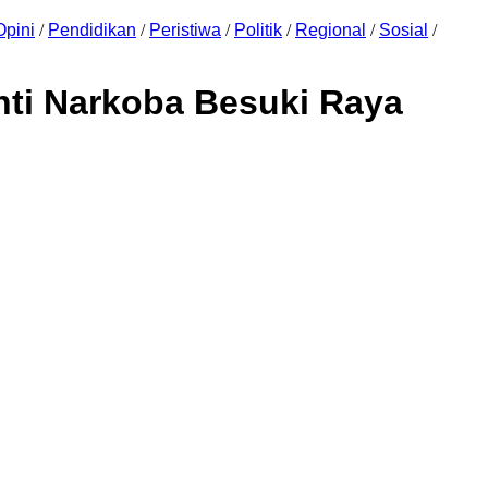
Opini
/
Pendidikan
/
Peristiwa
/
Politik
/
Regional
/
Sosial
/
nti Narkoba Besuki Raya