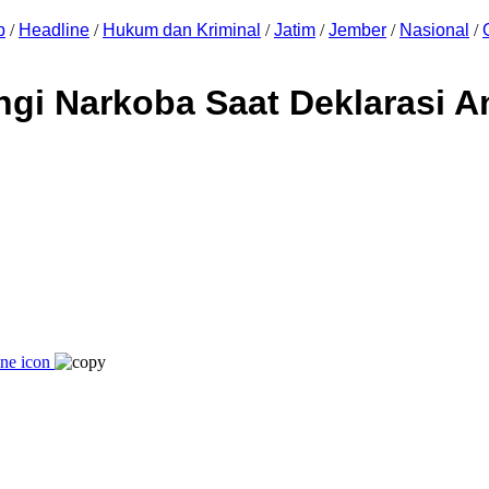
p
/
Headline
/
Hukum dan Kriminal
/
Jatim
/
Jember
/
Nasional
/
ngi Narkoba Saat Deklarasi A