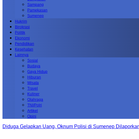
Sampang
Pamekasan
Sumenep
Hukrim
Birokrasi
Politik
Ekonomi
Pendidikan
Kesehatan
Lainnya
Sosial
Budaya
Gaya Hidup
Hiburan
Wisata
Travel
Kuliner
Olahraga
TNI/Polri
Artikel
Opini
Diduga Gelapkan Uang, Oknum Polisi di Sumenep Dilaporkan