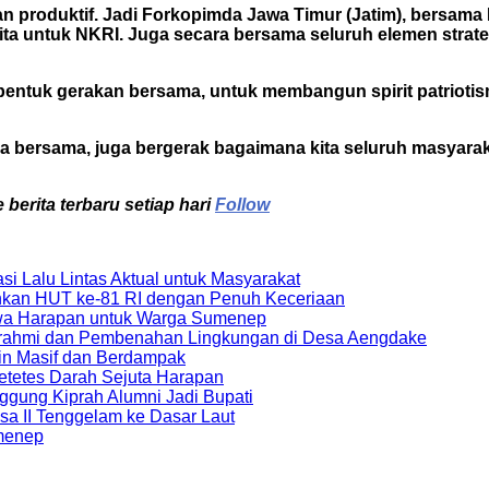
t dan produktif. Jadi Forkopimda Jawa Timur (Jatim), bersa
ta untuk NKRI. Juga secara bersama seluruh elemen strat
 bentuk gerakan bersama, untuk membangun spirit patriotis
ra bersama, juga bergerak bagaimana kita seluruh masyara
berita terbaru setiap hari
Follow
i Lalu Lintas Aktual untuk Masyarakat
hkan HUT ke-81 RI dengan Penuh Keceriaan
Bawa Harapan untuk Warga Sumenep
urahmi dan Pembenahan Lingkungan di Desa Aengdake
kin Masif dan Berdampak
tetes Darah Sejuta Harapan
gung Kiprah Alumni Jadi Bupati
a II Tenggelam ke Dasar Laut
menep