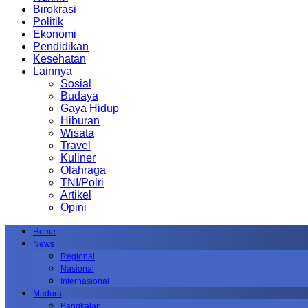
Birokrasi
Politik
Ekonomi
Pendidikan
Kesehatan
Lainnya
Sosial
Budaya
Gaya Hidup
Hiburan
Wisata
Travel
Kuliner
Olahraga
TNI/Polri
Artikel
Opini
Home
News
Regional
Nasional
Internasional
Madura
Bangkalan