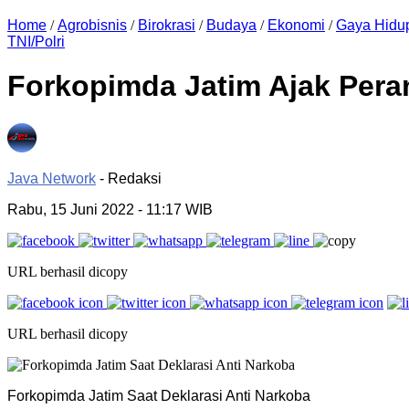
Home
/
Agrobisnis
/
Birokrasi
/
Budaya
/
Ekonomi
/
Gaya Hidu
TNI/Polri
Forkopimda Jatim Ajak Pera
Java Network
- Redaksi
Rabu, 15 Juni 2022
- 11:17 WIB
URL berhasil dicopy
URL berhasil dicopy
Forkopimda Jatim Saat Deklarasi Anti Narkoba