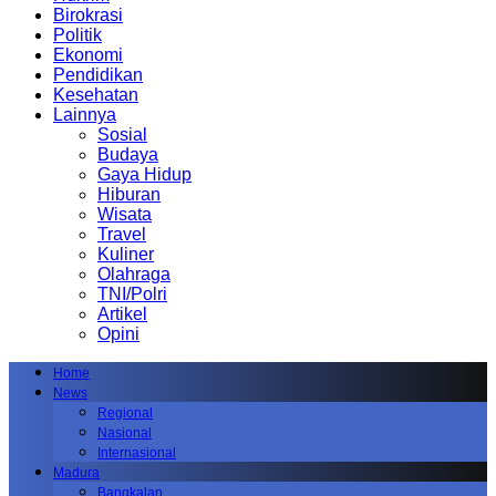
Birokrasi
Politik
Ekonomi
Pendidikan
Kesehatan
Lainnya
Sosial
Budaya
Gaya Hidup
Hiburan
Wisata
Travel
Kuliner
Olahraga
TNI/Polri
Artikel
Opini
Home
News
Regional
Nasional
Internasional
Madura
Bangkalan