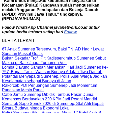
“Kami untuk menjawab kebutuhan masyarakat di
Kecamatan (Pulau) Kangayan sudah mengusulkan
melalui Anggaran Pendapatan dan Belanja Daerah
(APBD) Provinsi Jawa Timur,” ungkapnya.
(REDJAVA/HUMAS)
Follow WhatsApp Channel javanetwork.co.id untuk
update berita terbaru setiap hari
Follow
BERITA TERKAIT
67 Anak Sumenep Tersenyum, Bakti TNI AD Hadir Lewat
Sunatan Massal Gratis
Bukan Sekadar Trofi, Plt Kadisperkimhub Sumenep Sebut
Makna di Balik Juara Turnamen Voli
Lomba Dayung Sampan Meriahkan Hari Jadi Sumenep ke-
757, Bupati Fauzi: Warisan Budaya Adalah Jiwa Daerah
Polantas Menyapa di Sumenep, Polisi Ajak Warga Jadikan
Keselamatan sebagai Budaya di Jalan
Rakorcab PDI Perjuangan Sumenep Jadi Momentum
Panaskan Mesin Partai
Cabe Jamu Sumenep Dibidik Tembus Pasar Dunia,
Kemensos Berdayakan 220 KPM Jadi Petani Mandiri
Semarak Sape Sonok 2026 di Sumenep, Staf Ahli Bupati
Bicara Budaya hingga Ekonomi Lokal
Polisi Sumenep Sikat Peredaran Miras, 17 Botol Arak Bali