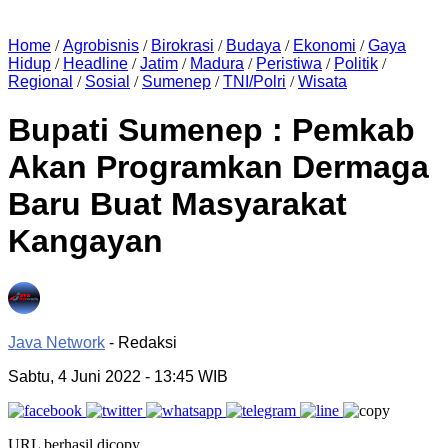
Home
/
Agrobisnis
/
Birokrasi
/
Budaya
/
Ekonomi
/
Gaya
Hidup
/
Headline
/
Jatim
/
Madura
/
Peristiwa
/
Politik
/
Regional
/
Sosial
/
Sumenep
/
TNI/Polri
/
Wisata
Bupati Sumenep : Pemkab
Akan Programkan Dermaga
Baru Buat Masyarakat
Kangayan
Java Network
- Redaksi
Sabtu, 4 Juni 2022
- 13:45 WIB
URL berhasil dicopy