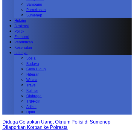
Sampang
Pamekasan
Sumenep
Hukrim
Birokrasi
Politik
Ekonomi
Pendidikan
Kesehatan
Lainnya
Sosial
Budaya
Gaya Hidup
Hiburan
Wisata
Travel
Kuliner
Olahraga
TNI/Polri
Artikel
Opini
Diduga Gelapkan Uang, Oknum Polisi di Sumenep
Dilaporkan Korban ke Polresta