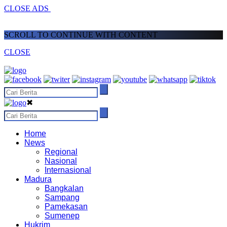
CLOSE ADS
SCROLL TO CONTINUE WITH CONTENT
CLOSE
✖
Home
News
Regional
Nasional
Internasional
Madura
Bangkalan
Sampang
Pamekasan
Sumenep
Hukrim