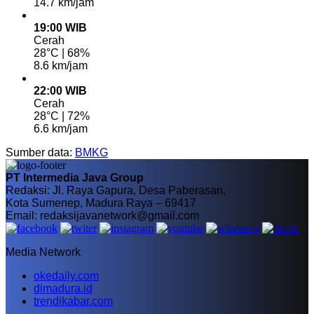
14.7 km/jam
19:00 WIB
Cerah
28°C | 68%
8.6 km/jam
22:00 WIB
Cerah
28°C | 72%
6.6 km/jam
Sumber data:
BMKG
PT Intermedia Java Group
Redaksi: Jl. Raya Gapura, Desa Paberasan,
Kota Sumenep, Madura Raya – 69417
Email: redaksijavanetwork@gmail.com
Media Network
okedaily.com
dimadura.id
trendikabar.com