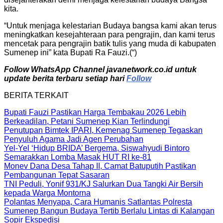
kita.
“Untuk menjaga kelestarian Budaya bangsa kami akan terus
meningkatkan kesejahteraan para pengrajin, dan kami terus
mencetak para pengrajin batik tulis yang muda di kabupaten
Sumenep ini” kata Bupati Ra Fauzi.(“)
Follow WhatsApp Channel javanetwork.co.id untuk
update berita terbaru setiap hari
Follow
BERITA TERKAIT
Bupati Fauzi Pastikan Harga Tembakau 2026 Lebih
Berkeadilan, Petani Sumenep Kian Terlindungi
Penutupan Bimtek IPARI, Kemenag Sumenep Tegaskan
Penyuluh Agama Jadi Agen Perubahan
Yel-Yel ‘Hidup BRIDA’ Bergema, Siswahyudi Bintoro
Semarakkan Lomba Masak HUT RI ke-81
Monev Dana Desa Tahap II, Camat Batuputih Pastikan
Pembangunan Tepat Sasaran
TNI Peduli, Yonif 931/KJ Salurkan Dua Tangki Air Bersih
kepada Warga Montorna
Polantas Menyapa, Cara Humanis Satlantas Polresta
Sumenep Bangun Budaya Tertib Berlalu Lintas di Kalangan
Sopir Ekspedisi