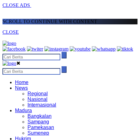
CLOSE ADS
SCROLL TO CONTINUE WITH CONTENT
CLOSE
✖
Home
News
Regional
Nasional
Internasional
Madura
Bangkalan
Sampang
Pamekasan
Sumenep
Hukrim