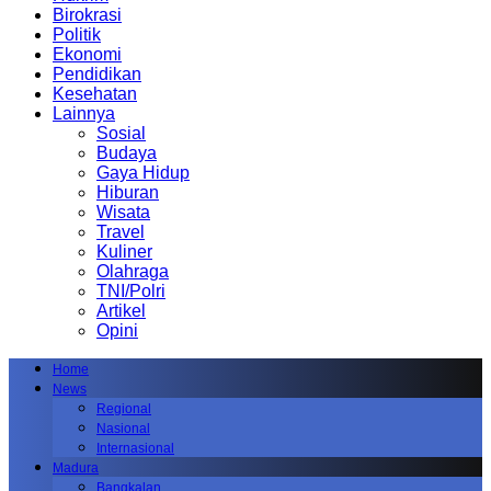
Birokrasi
Politik
Ekonomi
Pendidikan
Kesehatan
Lainnya
Sosial
Budaya
Gaya Hidup
Hiburan
Wisata
Travel
Kuliner
Olahraga
TNI/Polri
Artikel
Opini
Home
News
Regional
Nasional
Internasional
Madura
Bangkalan