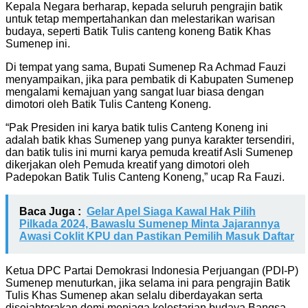
Kepala Negara berharap, kepada seluruh pengrajin batik
untuk tetap mempertahankan dan melestarikan warisan
budaya, seperti Batik Tulis canteng koneng Batik Khas
Sumenep ini.
Di tempat yang sama, Bupati Sumenep Ra Achmad Fauzi
menyampaikan, jika para pembatik di Kabupaten Sumenep
mengalami kemajuan yang sangat luar biasa dengan
dimotori oleh Batik Tulis Canteng Koneng.
“Pak Presiden ini karya batik tulis Canteng Koneng ini
adalah batik khas Sumenep yang punya karakter tersendiri,
dan batik tulis ini murni karya pemuda kreatif Asli Sumenep
dikerjakan oleh Pemuda kreatif yang dimotori oleh
Padepokan Batik Tulis Canteng Koneng,” ucap Ra Fauzi.
Baca Juga :
Gelar Apel Siaga Kawal Hak Pilih
Pilkada 2024, Bawaslu Sumenep Minta Jajarannya
Awasi Coklit KPU dan Pastikan Pemilih Masuk Daftar
Ketua DPC Partai Demokrasi Indonesia Perjuangan (PDI-P)
Sumenep menuturkan, jika selama ini para pengrajin Batik
Tulis Khas Sumenep akan selalu diberdayakan serta
disejahterakan demi menjaga kelestarian budaya Bangsa