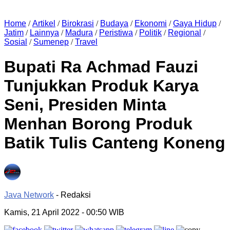
Home
/
Artikel
/
Birokrasi
/
Budaya
/
Ekonomi
/
Gaya Hidup
/
Jatim
/
Lainnya
/
Madura
/
Peristiwa
/
Politik
/
Regional
/
Sosial
/
Sumenep
/
Travel
Bupati Ra Achmad Fauzi
Tunjukkan Produk Karya
Seni, Presiden Minta
Menhan Borong Produk
Batik Tulis Canteng Koneng
Java Network
- Redaksi
Kamis, 21 April 2022
- 00:50 WIB