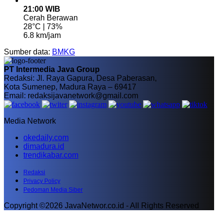
21:00 WIB
Cerah Berawan
28°C | 73%
6.8 km/jam
Sumber data:
BMKG
PT Intermedia Java Group
Redaksi: Jl. Raya Gapura, Desa Paberasan,
Kota Sumenep, Madura Raya – 69417
Email: redaksijavanetwork@gmail.com
Media Network
okedaily.com
dimadura.id
trendikabar.com
Redaksi
Privacy Policy
Pedoman Media Siber
Copyright ©2026 JavaNetwor.co.id - All Rights Reserved