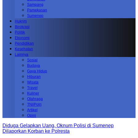
Sampang
Pamekasan
Sumenep
Hukrim
Birokrasi
Politik
Ekonomi
Pendidikan
Kesehatan
Lainnya
Sosial
Budaya
Gaya Hidup
Hiburan
Wisata
Travel
Kuliner
Olahraga
TNI/Polri
Artikel
Opini
Diduga Gelapkan Uang, Oknum Polisi di Sumenep
Dilaporkan Korban ke Polresta