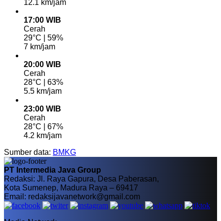
12.1 km/jam
17:00 WIB
Cerah
29°C | 59%
7 km/jam
20:00 WIB
Cerah
28°C | 63%
5.5 km/jam
23:00 WIB
Cerah
28°C | 67%
4.2 km/jam
Sumber data:
BMKG
PT Intermedia Java Group
Redaksi: Jl. Raya Gapura, Desa Paberasan,
Kota Sumenep, Madura Raya – 69417
Email: redaksijavanetwork@gmail.com