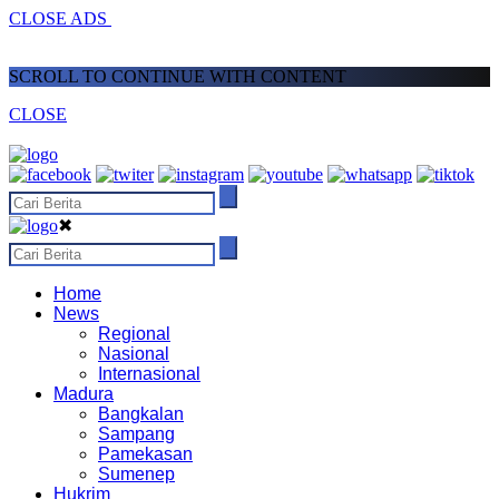
CLOSE ADS
SCROLL TO CONTINUE WITH CONTENT
CLOSE
✖
Home
News
Regional
Nasional
Internasional
Madura
Bangkalan
Sampang
Pamekasan
Sumenep
Hukrim