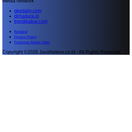
Media Network
okedaily.com
dimadura.id
trendikabar.com
Redaksi
Privacy Policy
Pedoman Media Siber
Copyright ©2026 JavaNetwor.co.id - All Rights Reserved