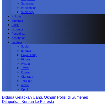
Sampang
Pamekasan
Sumenep
Hukrim
Birokrasi
Politik
Ekonomi
Pendidikan
Kesehatan
Lainnya
Sosial
Budaya
Gaya Hidup
Hiburan
Wisata
Travel
Kuliner
Olahraga
TNI/Polri
Artikel
Opini
Diduga Gelapkan Uang, Oknum Polisi di Sumenep
Dilaporkan Korban ke Polresta