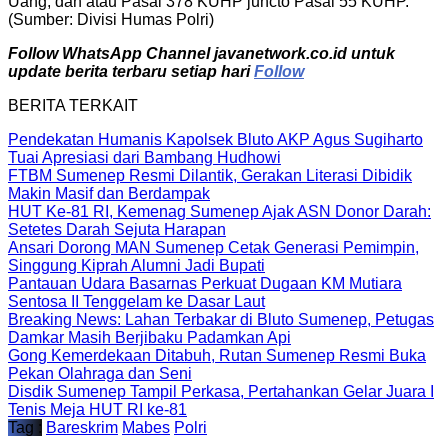
Uang, dan atau Pasal 378 KUHP juncto Pasal 55 KUHP.
(Sumber: Divisi Humas Polri)
Follow WhatsApp Channel javanetwork.co.id untuk
update berita terbaru setiap hari
Follow
BERITA TERKAIT
Pendekatan Humanis Kapolsek Bluto AKP Agus Sugiharto
Tuai Apresiasi dari Bambang Hudhowi
FTBM Sumenep Resmi Dilantik, Gerakan Literasi Dibidik
Makin Masif dan Berdampak
HUT Ke-81 RI, Kemenag Sumenep Ajak ASN Donor Darah:
Setetes Darah Sejuta Harapan
Ansari Dorong MAN Sumenep Cetak Generasi Pemimpin,
Singgung Kiprah Alumni Jadi Bupati
Pantauan Udara Basarnas Perkuat Dugaan KM Mutiara
Sentosa II Tenggelam ke Dasar Laut
Breaking News: Lahan Terbakar di Bluto Sumenep, Petugas
Damkar Masih Berjibaku Padamkan Api
Gong Kemerdekaan Ditabuh, Rutan Sumenep Resmi Buka
Pekan Olahraga dan Seni
Disdik Sumenep Tampil Perkasa, Pertahankan Gelar Juara I
Tenis Meja HUT RI ke-81
Tag :
Bareskrim
Mabes
Polri