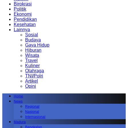
Birokrasi
Politik
Ekonomi
Pendidikan
Kesehatan
Lainnya
Sosial
Budaya
Gaya Hidup
Hiburan
Wisata
Travel
Kuliner
Olahraga
TNI/Polri
Artikel
Opini
Home
News
Regional
Nasional
Internasional
Madura
Bangkalan