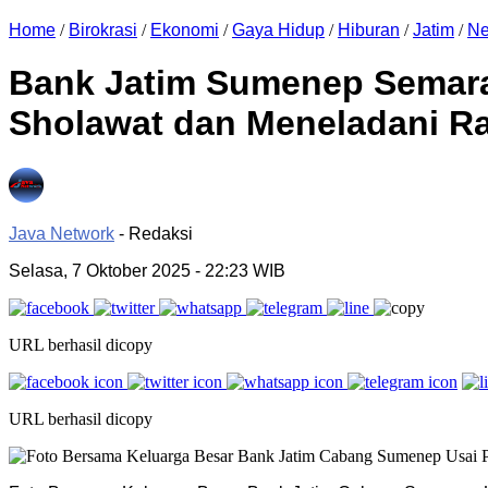
Home
/
Birokrasi
/
Ekonomi
/
Gaya Hidup
/
Hiburan
/
Jatim
/
N
Bank Jatim Sumenep Semar
Sholawat dan Meneladani Ra
Java Network
- Redaksi
Selasa, 7 Oktober 2025
- 22:23 WIB
URL berhasil dicopy
URL berhasil dicopy