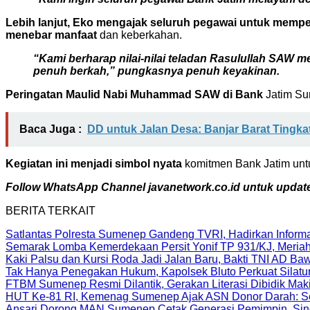
Lebih lanjut, Eko mengajak seluruh pegawai untuk memp
menebar manfaat
dan keberkahan.
“Kami berharap nilai-nilai teladan Rasulullah SAW
penuh berkah,” pungkasnya penuh keyakinan.
Peringatan Maulid Nabi Muhammad SAW di Bank
Jatim Su
Baca Juga :
DD untuk Jalan Desa: Banjar Barat Tingk
Kegiatan ini menjadi simbol nyata
komitmen Bank Jatim un
Follow WhatsApp Channel javanetwork.co.id untuk update 
BERITA TERKAIT
Satlantas Polresta Sumenep Gandeng TVRI, Hadirkan Informas
Semarak Lomba Kemerdekaan Persit Yonif TP 931/KJ, Meria
Kaki Palsu dan Kursi Roda Jadi Jalan Baru, Bakti TNI AD 
Tak Hanya Penegakan Hukum, Kapolsek Bluto Perkuat Silat
FTBM Sumenep Resmi Dilantik, Gerakan Literasi Dibidik Ma
HUT Ke-81 RI, Kemenag Sumenep Ajak ASN Donor Darah: Se
Ansari Dorong MAN Sumenep Cetak Generasi Pemimpin, Sing