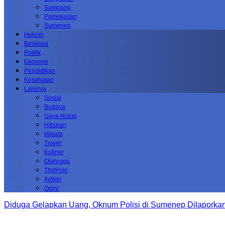
Sampang
Pamekasan
Sumenep
Hukrim
Birokrasi
Politik
Ekonomi
Pendidikan
Kesehatan
Lainnya
Sosial
Budaya
Gaya Hidup
Hiburan
Wisata
Travel
Kuliner
Olahraga
TNI/Polri
Artikel
Opini
Diduga Gelapkan Uang, Oknum Polisi di Sumenep Dilaporkan