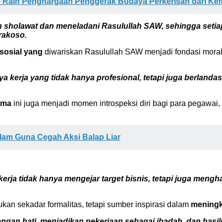
 Raih Penghargaan Penggerak Budaya Perkerisan dari Ke
 sholawat dan meneladani Rasulullah SAW, sehingga setiap 
Prakoso.
 sosial yang
diwariskan Rasulullah SAW menjadi fondasi moral
kerja yang tidak hanya profesional, tetapi juga berlanda
ama
ini juga menjadi momen introspeksi diri bagi para pegawai,
alam Guna Cegah Aksi Balap Liar
erja tidak hanya mengejar target bisnis, tetapi juga meng
kan sekadar formalitas, tetapi sumber inspirasi dalam
meningka
ngan hati, menjadikan pekerjaan sebagai ibadah, dan hasil