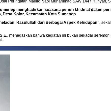
sai Peringatan Maulid Nabi Muhammad SAW 1447 Hijriyah, S
umenep menghadirkan suasana penuh khidmat dalam peri
o,
Desa Kolor, Kecamatan Kota Sumenep.
ladani Rasulullah dari Berbagai Aspek Kehidupan”
, sek
S.E.
, menegaskan bahwa kegiatan ini bukan sekadar seremoni
l.