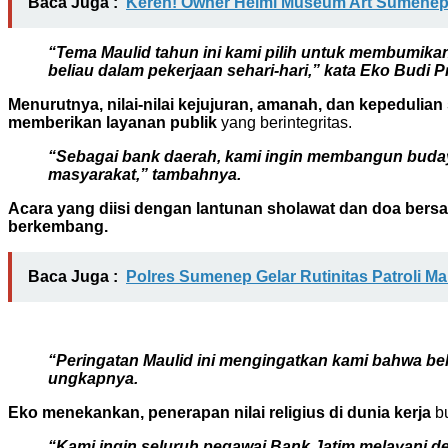
Baca Juga :
Keren! Owner Helmi Museum Art Sumenep
“Tema Maulid tahun ini kami pilih untuk membumikan
beliau dalam pekerjaan sehari-hari,” kata Eko Budi 
Menurutnya, nilai-nilai kejujuran, amanah, dan kepedulian
memberikan layanan publik
yang berintegritas.
“Sebagai bank daerah, kami ingin membangun budaya 
masyarakat,” tambahnya.
Acara yang diisi dengan lantunan sholawat dan doa bers
berkembang.
Baca Juga :
Polres Sumenep Gelar Rutinitas Patroli M
“Peringatan Maulid ini mengingatkan kami bahwa bek
ungkapnya.
Eko menekankan, penerapan nilai religius di dunia kerja
bu
“Kami ingin seluruh pegawai Bank Jatim melayani de