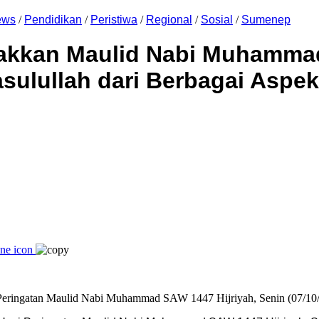
ews
/
Pendidikan
/
Peristiwa
/
Regional
/
Sosial
/
Sumenep
akkan Maulid Nabi Muhamm
sulullah dari Berbagai Aspe