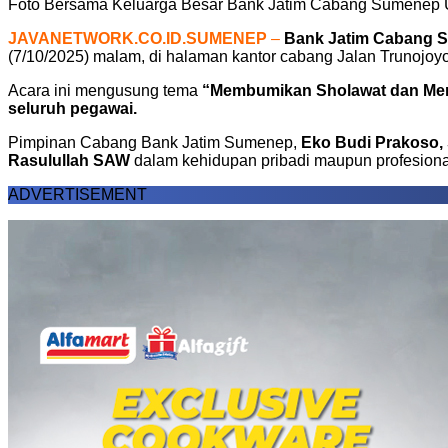
Foto Bersama Keluarga Besar Bank Jatim Cabang Sumenep U
JAVANETWORK.CO.ID.SUMENEP
–
Bank Jatim Cabang S
(7/10/2025) malam, di halaman kantor cabang Jalan Trunojoy
Acara ini mengusung tema
“Membumikan Sholawat dan Mene
seluruh pegawai.
Pimpinan Cabang Bank Jatim Sumenep,
Eko Budi Prakoso, 
Rasulullah SAW
dalam kehidupan pribadi maupun profesiona
ADVERTISEMENT