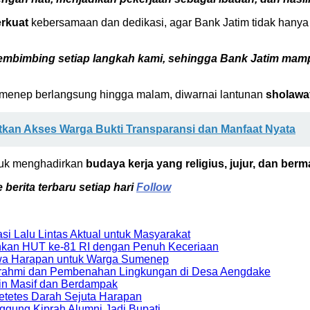
erkuat
kebersamaan dan dedikasi, agar Bank Jatim tidak hany
 membimbing setiap langkah kami, sehingga Bank Jatim m
menep berlangsung hingga malam, diwarnai lantunan
sholawa
atkan Akses Warga Bukti Transparansi dan Manfaat Nyata
tuk menghadirkan
budaya kerja yang religius, jujur, dan ber
berita terbaru setiap hari
Follow
i Lalu Lintas Aktual untuk Masyarakat
hkan HUT ke-81 RI dengan Penuh Keceriaan
Bawa Harapan untuk Warga Sumenep
urahmi dan Pembenahan Lingkungan di Desa Aengdake
kin Masif dan Berdampak
tetes Darah Sejuta Harapan
gung Kiprah Alumni Jadi Bupati