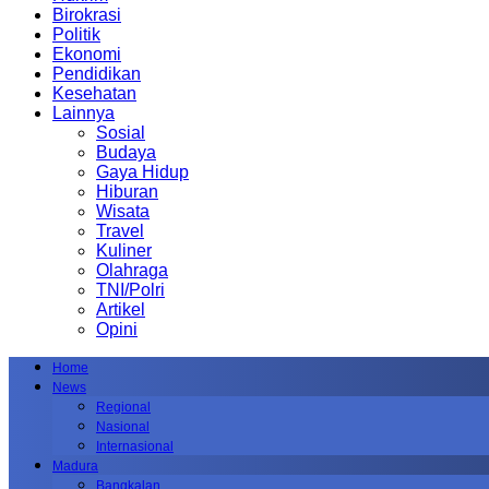
Birokrasi
Politik
Ekonomi
Pendidikan
Kesehatan
Lainnya
Sosial
Budaya
Gaya Hidup
Hiburan
Wisata
Travel
Kuliner
Olahraga
TNI/Polri
Artikel
Opini
Home
News
Regional
Nasional
Internasional
Madura
Bangkalan