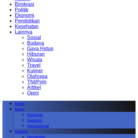
Birokrasi
Politik
Ekonomi
Pendidikan
Kesehatan
Lainnya
Sosial
Budaya
Gaya Hidup
Hiburan
Wisata
Travel
Kuliner
Olahraga
TNI/Polri
Artikel
Opini
Home
News
Regional
Nasional
Internasional
Madura
Bangkalan