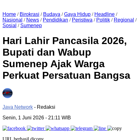
Home
/
Birokrasi
/
Budaya
/
Gaya Hidup
/
Headline
/
Nasional
/
News
/
Pendidikan
/
Peristiwa
/
Politik
/
Regional
/
Sosial
/
Sumenep
Hari Lahir Pancasila 2026,
Bupati dan Wabup
Sumenep Ajak Warga
Perkuat Persatuan Bangsa
Java Network
- Redaksi
Senin, 1 Juni 2026
- 21:11 WIB
URL berhasil dicopy