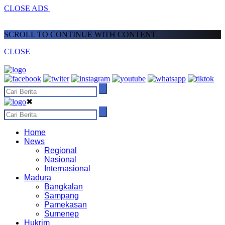
CLOSE ADS
SCROLL TO CONTINUE WITH CONTENT
CLOSE
✖
Home
News
Regional
Nasional
Internasional
Madura
Bangkalan
Sampang
Pamekasan
Sumenep
Hukrim