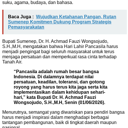
suku, agama, budaya, dan bahasa.
Baca Juga :
Wujudkan Ketahanan Pangan, Rutan
Sumenep Komitmen Dukung Program Strategis
Pemasyarakatan
Bupati Sumenep, Dr. H. Achmad Fauzi Wongsojudo,
S.H.,M.H, mengatakan bahwa Hari Lahir Pancasila harus
menjadi pengingat bagi seluruh masyarakat untuk terus
menjaga persatuan dan memperkuat rasa cinta terhadap
Tanah Air.
“Pancasila adalah rumah besar bangsa
Indonesia. Di dalamnya terdapat nilai
persatuan, keadilan, toleransi, dan gotong
royong yang harus terus kita jaga serta kita
implementasikan dalam kehidupan sehari-
hari,” kata Bupati Dr. H. Achmad Fauzi
Wongsojudo, S.H.,M.H, Senin (01/06/2026).
Menurutnya, semangat yang diwariskan para pendiri bangsa
harus menjadi inspirasi dalam menghadapi berbagai
tantangan pembangunan, baik di tingkat daerah maupun
nasional.