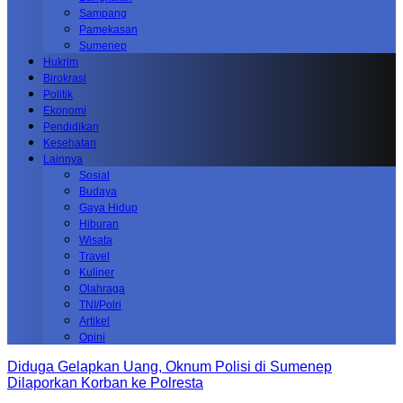
Sampang
Pamekasan
Sumenep
Hukrim
Birokrasi
Politik
Ekonomi
Pendidikan
Kesehatan
Lainnya
Sosial
Budaya
Gaya Hidup
Hiburan
Wisata
Travel
Kuliner
Olahraga
TNI/Polri
Artikel
Opini
Diduga Gelapkan Uang, Oknum Polisi di Sumenep
Dilaporkan Korban ke Polresta