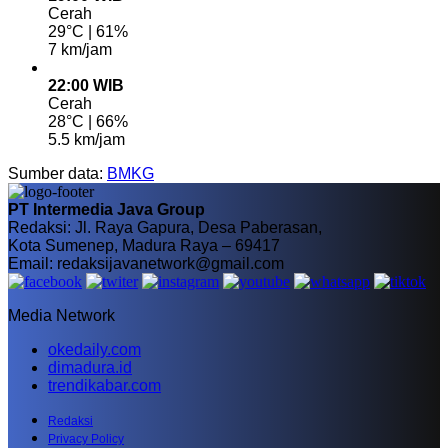
Cerah
29°C | 61%
7 km/jam
22:00 WIB
Cerah
28°C | 66%
5.5 km/jam
Sumber data:
BMKG
PT Intermedia Java Group
Redaksi: Jl. Raya Gapura, Desa Paberasan,
Kota Sumenep, Madura Raya – 69417
Email: redaksijavanetwork@gmail.com
Media Network
okedaily.com
dimadura.id
trendikabar.com
Redaksi
Privacy Policy