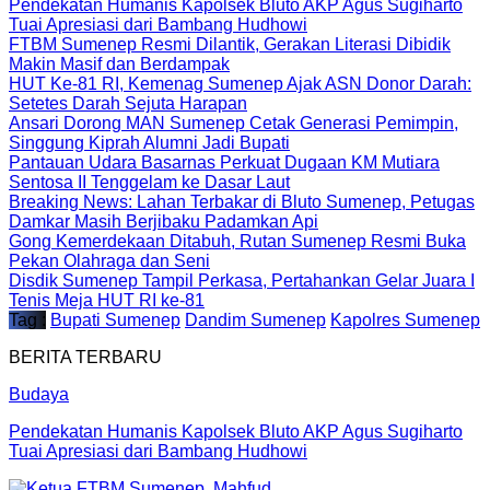
Pendekatan Humanis Kapolsek Bluto AKP Agus Sugiharto
Tuai Apresiasi dari Bambang Hudhowi
FTBM Sumenep Resmi Dilantik, Gerakan Literasi Dibidik
Makin Masif dan Berdampak
HUT Ke-81 RI, Kemenag Sumenep Ajak ASN Donor Darah:
Setetes Darah Sejuta Harapan
Ansari Dorong MAN Sumenep Cetak Generasi Pemimpin,
Singgung Kiprah Alumni Jadi Bupati
Pantauan Udara Basarnas Perkuat Dugaan KM Mutiara
Sentosa II Tenggelam ke Dasar Laut
Breaking News: Lahan Terbakar di Bluto Sumenep, Petugas
Damkar Masih Berjibaku Padamkan Api
Gong Kemerdekaan Ditabuh, Rutan Sumenep Resmi Buka
Pekan Olahraga dan Seni
Disdik Sumenep Tampil Perkasa, Pertahankan Gelar Juara I
Tenis Meja HUT RI ke-81
Tag :
Bupati Sumenep
Dandim Sumenep
Kapolres Sumenep
BERITA TERBARU
Budaya
Pendekatan Humanis Kapolsek Bluto AKP Agus Sugiharto
Tuai Apresiasi dari Bambang Hudhowi