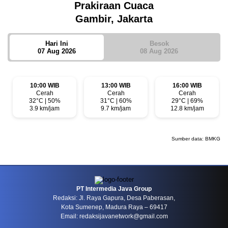
Prakiraan Cuaca
Gambir, Jakarta
Hari Ini
Besok
07 Aug 2026
08 Aug 2026
10:00 WIB
13:00 WIB
16:00 WIB
Cerah
Cerah
Cerah
32°C | 50%
31°C | 60%
29°C | 69%
3.9 km/jam
9.7 km/jam
12.8 km/jam
Sumber data:
BMKG
PT Intermedia Java Group
Redaksi: Jl. Raya Gapura, Desa Paberasan,
Kota Sumenep, Madura Raya – 69417
Email: redaksijavanetwork@gmail.com