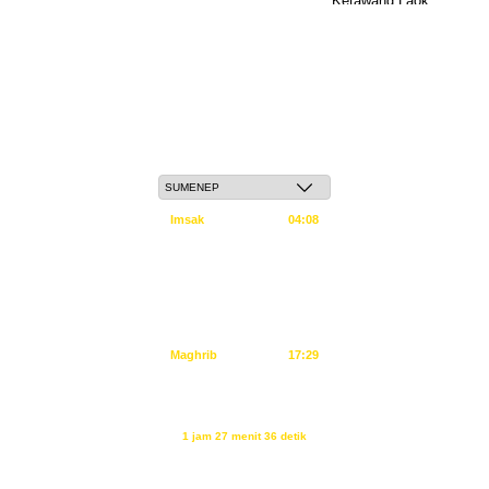
Jum'at, 22 Safar 1448 H / 07 Agustus 2026
Imsak
04:08
Subuh
04:18
Dzuhur
11:34
Ashar
14:55
Maghrib
17:29
Isya
18:40
Waktu sholat berikutnya dalam:
1 jam 27 menit 36 detik
Sumber: Kemenag