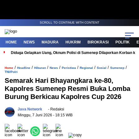
SCROLL TO CONTINUE WITH CONTENT
HOME
NEWS
MADURA
HUKRIM
BIROKRASI
POLITIK
Diduga Gelapkan Uang, Oknum Polisi di Sumenep Dilaporkan Korban ke 
/
/
/
/
/
/
/
/
Home
Headline
Hiburan
News
Peristiwa
Regional
Sosial
Sumenep
TNI/Polri
Semarak Hari Bhayangkara ke-80,
Kapolres Sumenep Resmi Buka Lomba
Burung Berkicau Kapolres Cup 2026
Java Network
- Redaksi
Minggu, 7 Juni 2026
- 18:15 WIB