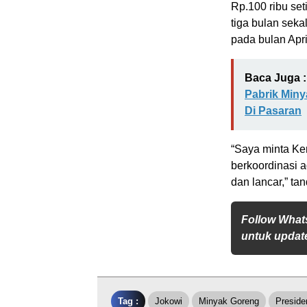
Rp.100 ribu se
tiga bulan seka
pada bulan Apri
Baca Juga :
Pabrik Miny
Di Pasaran
“Saya minta Ke
berkoordinasi 
dan lancar,” ta
Follow What
untuk update
Tag :
Jokowi
Minyak Goreng
Preside