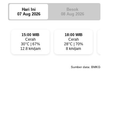
Hari Ini
Besok
07 Aug 2026
08 Aug 2026
15:00 WIB
18:00 WIB
21:00 WIB
Cerah
Cerah
Cerah
30°C | 67%
28°C | 70%
28°C | 73%
12.8 km/jam
8 km/jam
6.1 km/jam
Sumber data:
BMKG