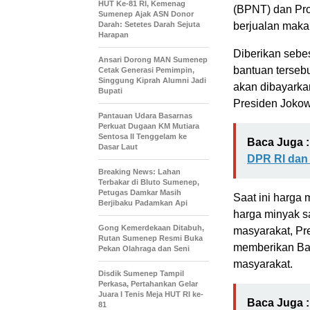
HUT Ke-81 RI, Kemenag
(BPNT) dan Pro
Sumenep Ajak ASN Donor
Darah: Setetes Darah Sejuta
berjualan maka
Harapan
Diberikan sebe
Ansari Dorong MAN Sumenep
bantuan tersebut
Cetak Generasi Pemimpin,
Singgung Kiprah Alumni Jadi
akan dibayarkan
Bupati
Presiden Jokow
Pantauan Udara Basarnas
Perkuat Dugaan KM Mutiara
Sentosa II Tenggelam ke
Baca Juga :
Dasar Laut
DPR RI dan
Breaking News: Lahan
Terbakar di Bluto Sumenep,
Petugas Damkar Masih
Saat ini harga 
Berjibaku Padamkan Api
harga minyak s
Gong Kemerdekaan Ditabuh,
masyarakat, P
Rutan Sumenep Resmi Buka
memberikan Ba
Pekan Olahraga dan Seni
masyarakat.
Disdik Sumenep Tampil
Perkasa, Pertahankan Gelar
Juara I Tenis Meja HUT RI ke-
Baca Juga :
81