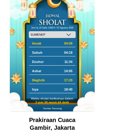
Jum'at, 22 Safar 1448 H / 07 Agustus 2026
Imsak
04:08
Subuh
04:18
Dzuhur
11:34
Ashar
14:55
Maghrib
17:29
Isya
18:40
Waktu sholat berikutnya dalam:
3 jam 36 menit 42 detik
Sumber: Kemenag
Prakiraan Cuaca
Gambir, Jakarta