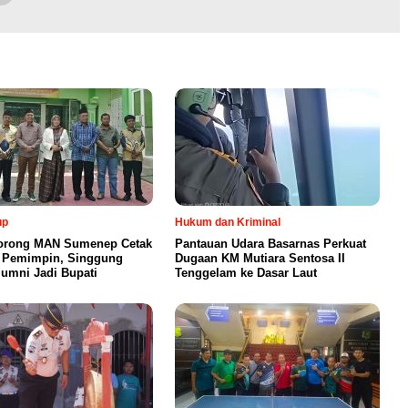
up
Hukum dan Kriminal
Dorong MAN Sumenep Cetak
Pantauan Udara Basarnas Perkuat
 Pemimpin, Singgung
Dugaan KM Mutiara Sentosa II
lumni Jadi Bupati
Tenggelam ke Dasar Laut