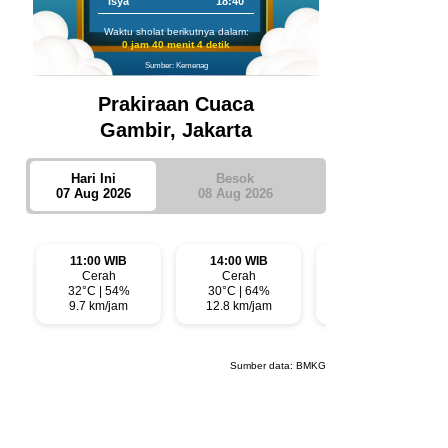
Isya
18:40
Waktu sholat berikutnya dalam:
0 jam 40 menit 3 detik
Sumber: Kemenag
Prakiraan Cuaca
Gambir, Jakarta
Hari Ini
Besok
07 Aug 2026
08 Aug 2026
11:00 WIB
14:00 WIB
17:00 WIB
Cerah
Cerah
Cerah
32°C | 54%
30°C | 64%
29°C | 70%
9.7 km/jam
12.8 km/jam
8 km/jam
Sumber data:
BMKG