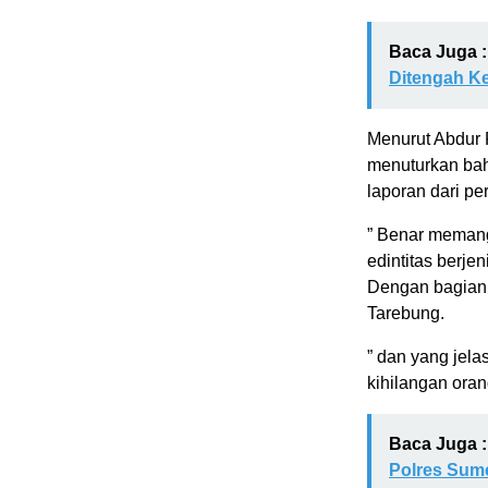
Baca Juga :
Ditengah K
Menurut Abdur
menuturkan bah
laporan dari p
” Benar memang
edintitas berjen
Dengan bagian 
Tarebung.
” dan yang jela
kihilangan ora
Baca Juga :
Polres Sum