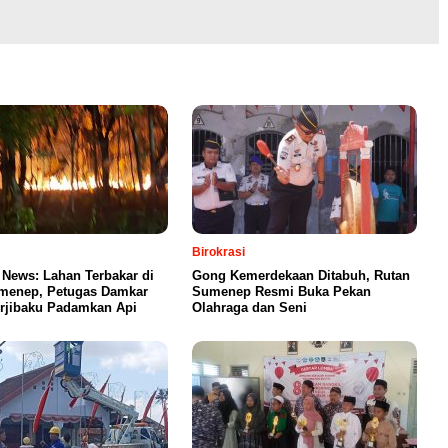
Birokrasi
 News: Lahan Terbakar di
Gong Kemerdekaan Ditabuh, Rutan
menep, Petugas Damkar
Sumenep Resmi Buka Pekan
rjibaku Padamkan Api
Olahraga dan Seni