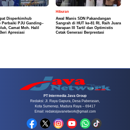
Hiburan
pat Disperkimhub
Awal Manis SDN Pakandangan
 Perbaiki PJU Ganding–
Sangrah di HUT ke-81 RI, Raih Juara
luk, Camat Moh. Halil
Harapan III Tartil dan Optimistis
Beri Apresiasi
Cetak Generasi Berprestasi
PT Intermedia Java Group
Redaksi: Jl. Raya Gapura, Desa Paberasan,
Kota Sumenep, Madura Raya – 69417
Email: redaksijavanetwork@gmail.com