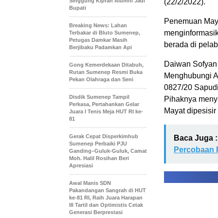
Singgung Kiprah Alumni Jadi
(22/2/2022).
Bupati
Penemuan Mayat
Breaking News: Lahan
menginformasi
Terbakar di Bluto Sumenep,
Petugas Damkar Masih
berada di pela
Berjibaku Padamkan Api
Daiwan Sofyan 
Gong Kemerdekaan Ditabuh,
Rutan Sumenep Resmi Buka
Menghubungi A
Pekan Olahraga dan Seni
0827/20 Sapudi
Disdik Sumenep Tampil
Pihaknya menya
Perkasa, Pertahankan Gelar
Mayat dipesisir
Juara I Tenis Meja HUT RI ke-
81
Gerak Cepat Disperkimhub
Baca Juga :
Sumenep Perbaiki PJU
Percobaan 
Ganding–Guluk-Guluk, Camat
Moh. Halil Rosihan Beri
Apresiasi
Awal Manis SDN
Pakandangan Sangrah di HUT
ke-81 RI, Raih Juara Harapan
III Tartil dan Optimistis Cetak
Generasi Berprestasi