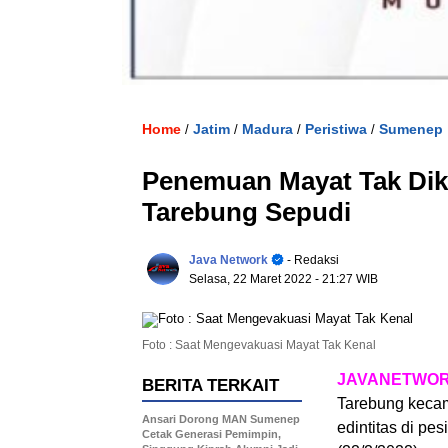
Home
Jatim
Madura
Peristiwa
Sumenep
/
/
/
/
Penemuan Mayat Tak Dik
Tarebung Sepudi
Java Network
- Redaksi
Selasa, 22 Maret 2022
- 21:27 WIB
Foto : Saat Mengevakuasi Mayat Tak Kenal
JAVANETWORK
BERITA TERKAIT
Tarebung keca
Ansari Dorong MAN Sumenep
edintitas di pe
Cetak Generasi Pemimpin,