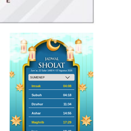
Jum'at, 22 Safar 1448 H / 07 Agustus 2026
Imsak
04:08
Subuh
04:18
Dzuhur
11:34
Ashar
14:55
Maghrib
17:29