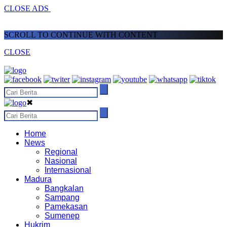
CLOSE ADS
SCROLL TO CONTINUE WITH CONTENT
CLOSE
✖
Home
News
Regional
Nasional
Internasional
Madura
Bangkalan
Sampang
Pamekasan
Sumenep
Hukrim