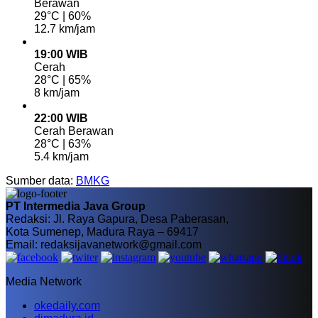
Berawan
29°C | 60%
12.7 km/jam
19:00 WIB
Cerah
28°C | 65%
8 km/jam
22:00 WIB
Cerah Berawan
28°C | 63%
5.4 km/jam
Sumber data:
BMKG
PT Intermedia Java Group
Redaksi: Jl. Raya Gapura, Desa Paberasan,
Kota Sumenep, Madura Raya – 69417
Email: redaksijavanetwork@gmail.com
Media Network
okedaily.com