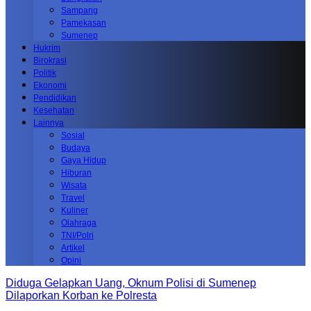
Sampang
Pamekasan
Sumenep
Hukrim
Birokrasi
Politik
Ekonomi
Pendidikan
Kesehatan
Lainnya
Sosial
Budaya
Gaya Hidup
Hiburan
Wisata
Travel
Kuliner
Olahraga
TNI/Polri
Artikel
Opini
Diduga Gelapkan Uang, Oknum Polisi di Sumenep
Dilaporkan Korban ke Polresta