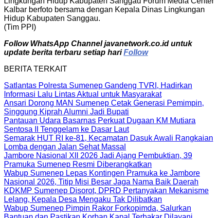
Lingkungan Hidup Kabupaten Sanggau Forum Media Center
Kalbar berfoto bersama dengan Kepala Dinas Lingkungan
Hidup Kabupaten Sanggau.
(Tim PPI)
Follow WhatsApp Channel javanetwork.co.id untuk
update berita terbaru setiap hari
Follow
BERITA TERKAIT
Satlantas Polresta Sumenep Gandeng TVRI, Hadirkan
Informasi Lalu Lintas Aktual untuk Masyarakat
Ansari Dorong MAN Sumenep Cetak Generasi Pemimpin,
Singgung Kiprah Alumni Jadi Bupati
Pantauan Udara Basarnas Perkuat Dugaan KM Mutiara
Sentosa II Tenggelam ke Dasar Laut
Semarak HUT RI ke-81, Kecamatan Dasuk Awali Rangkaian
Lomba dengan Jalan Sehat Massal
Jambore Nasional XII 2026 Jadi Ajang Pembuktian, 39
Pramuka Sumenep Resmi Diberangkatkan
Wabup Sumenep Lepas Kontingen Pramuka ke Jambore
Nasional 2026, Titip Misi Besar Jaga Nama Baik Daerah
KDKMP Sumenep Disorot, DPRD Pertanyakan Mekanisme
Lelang, Kepala Desa Mengaku Tak Dilibatkan
Wabup Sumenep Pimpin Rakor Forkopimda, Salurkan
Bantuan dan Pastikan Korban Kapal Terbakar Dilayani