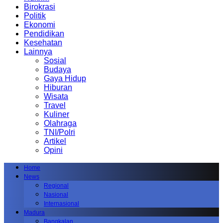
Birokrasi
Politik
Ekonomi
Pendidikan
Kesehatan
Lainnya
Sosial
Budaya
Gaya Hidup
Hiburan
Wisata
Travel
Kuliner
Olahraga
TNI/Polri
Artikel
Opini
Home
News
Regional
Nasional
Internasional
Madura
Bangkalan