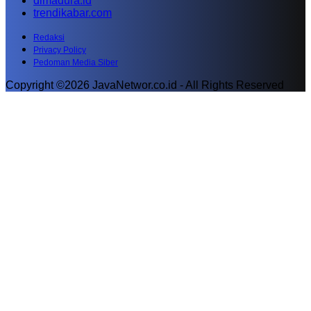
dimadura.id
trendikabar.com
Redaksi
Privacy Policy
Pedoman Media Siber
Copyright ©2026 JavaNetwor.co.id - All Rights Reserved