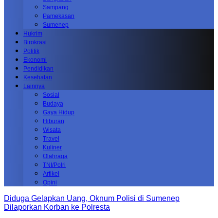
Sampang
Pamekasan
Sumenep
Hukrim
Birokrasi
Politik
Ekonomi
Pendidikan
Kesehatan
Lainnya
Sosial
Budaya
Gaya Hidup
Hiburan
Wisata
Travel
Kuliner
Olahraga
TNI/Polri
Artikel
Opini
Diduga Gelapkan Uang, Oknum Polisi di Sumenep
Dilaporkan Korban ke Polresta