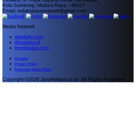
Kota Sumenep, Madura Raya – 69417
Email: redaksijavanetwork@gmail.com
Media Network
okedaily.com
dimadura.id
trendikabar.com
Redaksi
Privacy Policy
Pedoman Media Siber
Copyright ©2026 JavaNetwor.co.id - All Rights Reserved