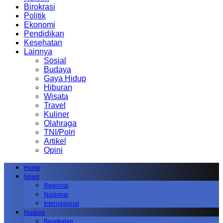
Birokrasi
Politik
Ekonomi
Pendidikan
Kesehatan
Lainnya
Sosial
Budaya
Gaya Hidup
Hiburan
Wisata
Travel
Kuliner
Olahraga
TNI/Polri
Artikel
Opini
Home
News
Regional
Nasional
Internasional
Madura
Bangkalan