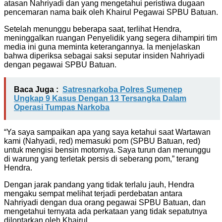
atasan Nahriyadi dan yang mengetahui peristiwa dugaan
pencemaran nama baik oleh Khairul Pegawai SPBU Batuan.
Setelah menunggu beberapa saat, terlihat Hendra,
meninggalkan ruangan Penyelidik yang segera dihampiri tim
media ini guna meminta keterangannya. Ia menjelaskan
bahwa diperiksa sebagai saksi seputar insiden Nahriyadi
dengan pegawai SPBU Batuan.
Baca Juga :
Satresnarkoba Polres Sumenep
Ungkap 9 Kasus Dengan 13 Tersangka Dalam
Operasi Tumpas Narkoba
“Ya saya sampaikan apa yang saya ketahui saat Wartawan
kami (Nahyadi, red) memasuki pom (SPBU Batuan, red)
untuk mengisi bensin motornya. Saya turun dan menunggu
di warung yang terletak persis di seberang pom,” terang
Hendra.
Dengan jarak pandang yang tidak terlalu jauh, Hendra
mengaku sempat melihat terjadi perdebatan antara
Nahriyadi dengan dua orang pegawai SPBU Batuan, dan
mengetahui ternyata ada perkataan yang tidak sepatutnya
dilontarkan oleh Khairul.