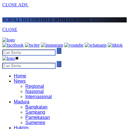
CLOSE ADS
SCROLL TO CONTINUE WITH CONTENT
CLOSE
✖
Home
News
Regional
Nasional
Internasional
Madura
Bangkalan
Sampang
Pamekasan
Sumenep
Hukrim