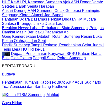
HUT Ke-81 RI, Kemenag Sumenep Ajak ASN Donor Darah:
Setetes Darah Sejuta Harapan
Ansari Dorong MAN Sumenep Cetak Generasi Pemimpin,
Singgung Kiprah Alumni Jadi Bupati
Pantauan Udara Basarnas Perkuat Dugaan KM Mutiara
Sentosa II Tenggelam ke Dasar Laut
Breaking News: Lahan Terbakar di Bluto Sumenep, Petugas
Damkar Masih Berjibaku Padamkan Api
Gong Kemerdekaan Ditabuh, Rutan Sumenep Resmi Buka
Pekan Olahraga dan Seni
Disdik Sumenep Tampil Perkasa, Pertahankan Gelar Juara I
Tenis Meja HUT RI ke-81
Tag :
Dugaan Pencemaran
Karyawan SPBU Batuan
Nama
Baik
Oleh Oknum
Panggil Saksi
Polres Sumenep
BERITA TERBARU
Budaya
Pendekatan Humanis Kapolsek Bluto AKP Agus Sugiharto
Tuai Apresiasi dari Bambang Hudhowi
Gaya Hidup