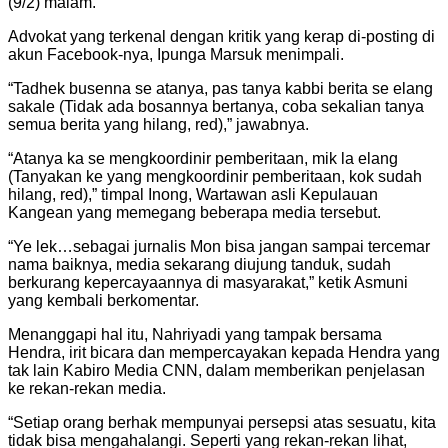
(9/2) malam.
Advokat yang terkenal dengan kritik yang kerap di-posting di
akun Facebook-nya, Ipunga Marsuk menimpali.
“Tadhek busenna se atanya, pas tanya kabbi berita se elang
sakale (Tidak ada bosannya bertanya, coba sekalian tanya
semua berita yang hilang, red),” jawabnya.
“Atanya ka se mengkoordinir pemberitaan, mik la elang
(Tanyakan ke yang mengkoordinir pemberitaan, kok sudah
hilang, red),” timpal Inong, Wartawan asli Kepulauan
Kangean yang memegang beberapa media tersebut.
“Ye lek…sebagai jurnalis Mon bisa jangan sampai tercemar
nama baiknya, media sekarang diujung tanduk, sudah
berkurang kepercayaannya di masyarakat,” ketik Asmuni
yang kembali berkomentar.
Menanggapi hal itu, Nahriyadi yang tampak bersama
Hendra, irit bicara dan mempercayakan kepada Hendra yang
tak lain Kabiro Media CNN, dalam memberikan penjelasan
ke rekan-rekan media.
“Setiap orang berhak mempunyai persepsi atas sesuatu, kita
tidak bisa mengahalangi. Seperti yang rekan-rekan lihat,